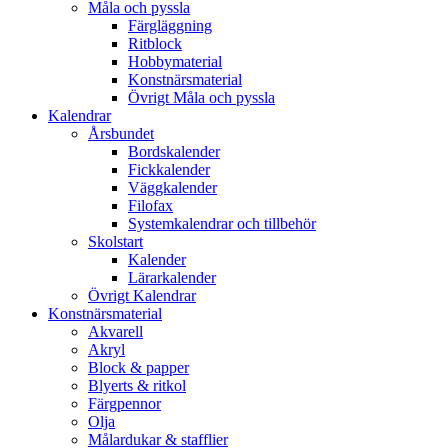
Måla och pyssla
Färgläggning
Ritblock
Hobbymaterial
Konstnärsmaterial
Övrigt Måla och pyssla
Kalendrar
Årsbundet
Bordskalender
Fickkalender
Väggkalender
Filofax
Systemkalendrar och tillbehör
Skolstart
Kalender
Lärarkalender
Övrigt Kalendrar
Konstnärsmaterial
Akvarell
Akryl
Block & papper
Blyerts & ritkol
Färgpennor
Olja
Målardukar & stafflier