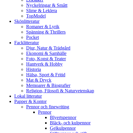
Nyckelringar & Smått
Slime & Leklera
TopModel
Skönlitteratur
Romaner & Lyrik
Spänning & Thrillers
Pocket
Facklitteratur
Djur, Natur & Trädgård
Ekonomi & Samhälle
Foto, Konst & Teater
Hantverk & Hobby
Historia
Hälsa, Sport & Fritid
Mat & Dryck
Memoarer & Biografier
Religion, Filosofi & Naturvetenskap
Lokal litteratur
Papper & Kontor
Pennor och finewriting
Pennor
Blyertspennor
Bläck- och kulpennor
Gelkulpennor