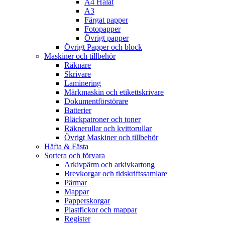
A4 Hålat
A3
Färgat papper
Fotopapper
Övrigt papper
Övrigt Papper och block
Maskiner och tillbehör
Räknare
Skrivare
Laminering
Märkmaskin och etikettskrivare
Dokumentförstörare
Batterier
Bläckpatroner och toner
Räknerullar och kvittorullar
Övrigt Maskiner och tillbehör
Häfta & Fästa
Sortera och förvara
Arkivpärm och arkivkartong
Brevkorgar och tidskriftssamlare
Pärmar
Mappar
Papperskorgar
Plastfickor och mappar
Register