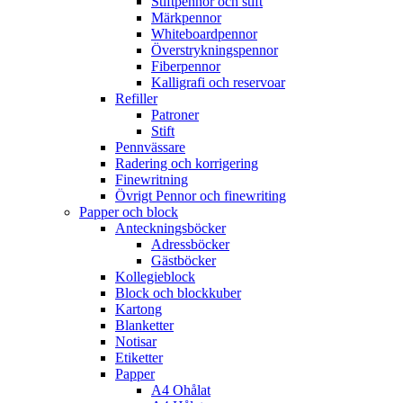
Stiftpennor och stift
Märkpennor
Whiteboardpennor
Överstrykningspennor
Fiberpennor
Kalligrafi och reservoar
Refiller
Patroner
Stift
Pennvässare
Radering och korrigering
Finewritning
Övrigt Pennor och finewriting
Papper och block
Anteckningsböcker
Adressböcker
Gästböcker
Kollegieblock
Block och blockkuber
Kartong
Blanketter
Notisar
Etiketter
Papper
A4 Ohålat