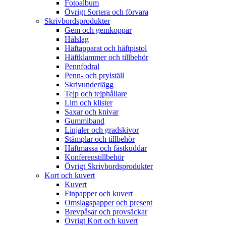
Fotoalbum
Övrigt Sortera och förvara
Skrivbordsprodukter
Gem och gemkoppar
Hålslag
Häftapparat och häftpistol
Häftklammer och tillbehör
Pennfodral
Penn- och prylställ
Skrivunderlägg
Tejp och tejphållare
Lim och klister
Saxar och knivar
Gummiband
Linjaler och gradskivor
Stämplar och tillbehör
Häftmassa och fästkuddar
Konferenstillbehör
Övrigt Skrivbordsprodukter
Kort och kuvert
Kuvert
Finpapper och kuvert
Omslagspapper och present
Brevpåsar och provsäckar
Övrigt Kort och kuvert