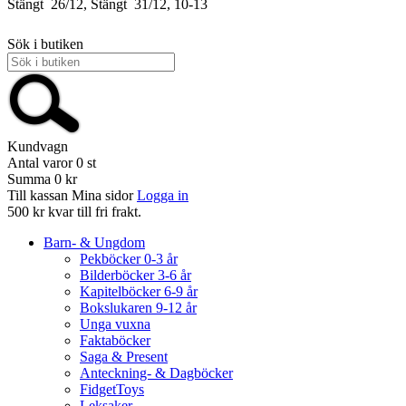
Stängt
26/12, Stängt
31/12, 10-13
Sök i butiken
Kundvagn
Antal varor
0
st
Summa
0 kr
Till kassan
Mina sidor
Logga in
500 kr kvar till fri frakt.
Barn- & Ungdom
Pekböcker 0-3 år
Bilderböcker 3-6 år
Kapitelböcker 6-9 år
Bokslukaren 9-12 år
Unga vuxna
Faktaböcker
Saga & Present
Anteckning- & Dagböcker
FidgetToys
Leksaker