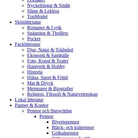
Nyckelringar & Smått
Slime & Leklera
TopModel
Skönlitteratur
Romaner & Lyrik
Spänning & Thrillers
Pocket
Facklitteratur
Djur, Natur & Trädgård
Ekonomi & Samhälle
Foto, Konst & Teater
Hantverk & Hobby
Historia
Hälsa, Sport & Fritid
Mat & Dryck
Memoarer & Biografier
Religion, Filosofi & Naturvetenskap
Lokal litteratur
Papper & Kontor
Pennor och finewriting
Pennor
Blyertspennor
Bläck- och kulpennor
Gelkulpennor