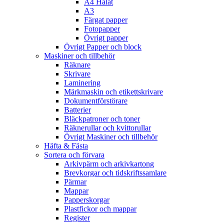
A4 Hålat
A3
Färgat papper
Fotopapper
Övrigt papper
Övrigt Papper och block
Maskiner och tillbehör
Räknare
Skrivare
Laminering
Märkmaskin och etikettskrivare
Dokumentförstörare
Batterier
Bläckpatroner och toner
Räknerullar och kvittorullar
Övrigt Maskiner och tillbehör
Häfta & Fästa
Sortera och förvara
Arkivpärm och arkivkartong
Brevkorgar och tidskriftssamlare
Pärmar
Mappar
Papperskorgar
Plastfickor och mappar
Register