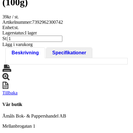
(100g)
39
kr
/ st.
Artikelnummer:
7392962300742
Enhet:
st.
Lagerstatus:
I lager
St:
Lägg i varukorg
Beskrivning
Specifikationer
Tillbaka
Vår butik
Åmåls Bok- & Pappershandel AB
Mellanbrogatan 1