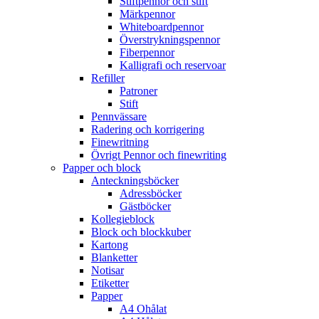
Stiftpennor och stift
Märkpennor
Whiteboardpennor
Överstrykningspennor
Fiberpennor
Kalligrafi och reservoar
Refiller
Patroner
Stift
Pennvässare
Radering och korrigering
Finewritning
Övrigt Pennor och finewriting
Papper och block
Anteckningsböcker
Adressböcker
Gästböcker
Kollegieblock
Block och blockkuber
Kartong
Blanketter
Notisar
Etiketter
Papper
A4 Ohålat