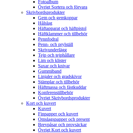
Fotoalbum
Övrigt Sortera och förvara
Skrivbordsprodukter
Gem och gemkoppar
Hålslag
Häftapparat och häftpistol
Häftklammer och tillbehör
Pennfodral
Penn- och prylställ
Skrivunderlägg
Tejp och tejphållare
Lim och klister
Saxar och knivar
Gummiband
Linjaler och gradskivor
Stämplar och tillbehör
Häftmassa och fästkuddar
Konferenstillbehör
Övrigt Skrivbordsprodukter
Kort och kuvert
Kuvert
Finpapper och kuvert
Omslagspapper och present
Brevpåsar och provsäckar
Övrigt Kort och kuvert