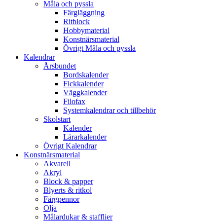
Måla och pyssla
Färgläggning
Ritblock
Hobbymaterial
Konstnärsmaterial
Övrigt Måla och pyssla
Kalendrar
Årsbundet
Bordskalender
Fickkalender
Väggkalender
Filofax
Systemkalendrar och tillbehör
Skolstart
Kalender
Lärarkalender
Övrigt Kalendrar
Konstnärsmaterial
Akvarell
Akryl
Block & papper
Blyerts & ritkol
Färgpennor
Olja
Målardukar & stafflier