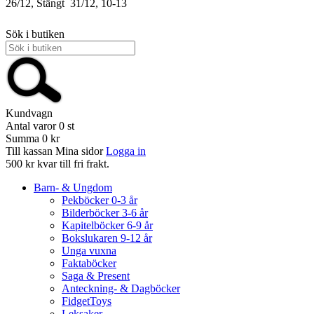
26/12, Stängt
31/12, 10-13
Sök i butiken
Kundvagn
Antal varor
0
st
Summa
0 kr
Till kassan
Mina sidor
Logga in
500 kr kvar till fri frakt.
Barn- & Ungdom
Pekböcker 0-3 år
Bilderböcker 3-6 år
Kapitelböcker 6-9 år
Bokslukaren 9-12 år
Unga vuxna
Faktaböcker
Saga & Present
Anteckning- & Dagböcker
FidgetToys
Leksaker