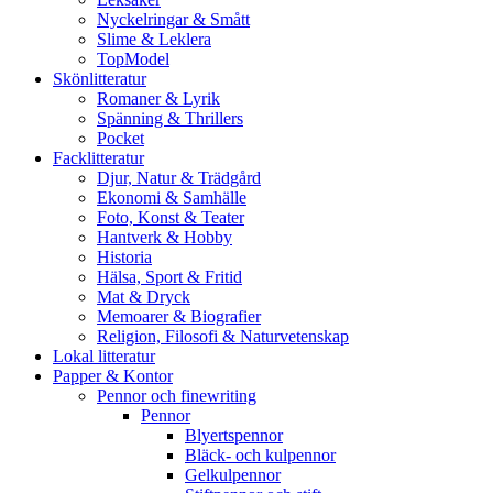
Nyckelringar & Smått
Slime & Leklera
TopModel
Skönlitteratur
Romaner & Lyrik
Spänning & Thrillers
Pocket
Facklitteratur
Djur, Natur & Trädgård
Ekonomi & Samhälle
Foto, Konst & Teater
Hantverk & Hobby
Historia
Hälsa, Sport & Fritid
Mat & Dryck
Memoarer & Biografier
Religion, Filosofi & Naturvetenskap
Lokal litteratur
Papper & Kontor
Pennor och finewriting
Pennor
Blyertspennor
Bläck- och kulpennor
Gelkulpennor