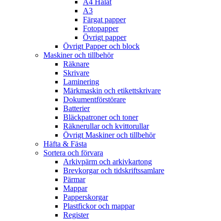
A4 Hålat
A3
Färgat papper
Fotopapper
Övrigt papper
Övrigt Papper och block
Maskiner och tillbehör
Räknare
Skrivare
Laminering
Märkmaskin och etikettskrivare
Dokumentförstörare
Batterier
Bläckpatroner och toner
Räknerullar och kvittorullar
Övrigt Maskiner och tillbehör
Häfta & Fästa
Sortera och förvara
Arkivpärm och arkivkartong
Brevkorgar och tidskriftssamlare
Pärmar
Mappar
Papperskorgar
Plastfickor och mappar
Register