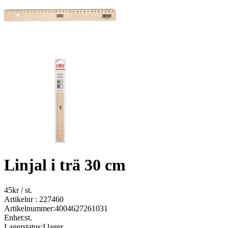
Linjal i trä 30 cm
45
kr
/ st.
Artikelnr : 227460
Artikelnummer:
4004627261031
Enhet:
st.
Lagerstatus:
I lager