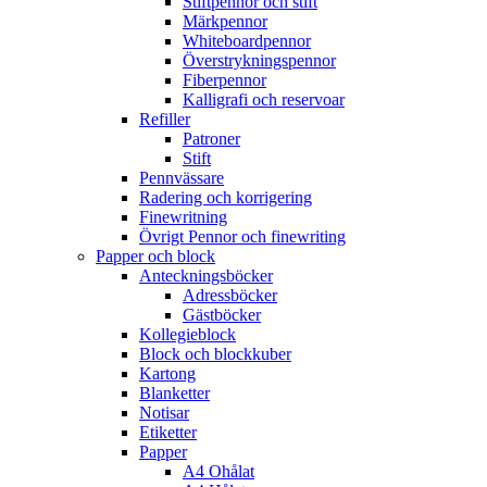
Stiftpennor och stift
Märkpennor
Whiteboardpennor
Överstrykningspennor
Fiberpennor
Kalligrafi och reservoar
Refiller
Patroner
Stift
Pennvässare
Radering och korrigering
Finewritning
Övrigt Pennor och finewriting
Papper och block
Anteckningsböcker
Adressböcker
Gästböcker
Kollegieblock
Block och blockkuber
Kartong
Blanketter
Notisar
Etiketter
Papper
A4 Ohålat