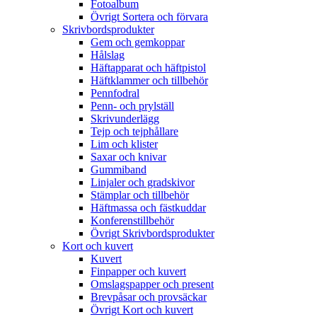
Fotoalbum
Övrigt Sortera och förvara
Skrivbordsprodukter
Gem och gemkoppar
Hålslag
Häftapparat och häftpistol
Häftklammer och tillbehör
Pennfodral
Penn- och prylställ
Skrivunderlägg
Tejp och tejphållare
Lim och klister
Saxar och knivar
Gummiband
Linjaler och gradskivor
Stämplar och tillbehör
Häftmassa och fästkuddar
Konferenstillbehör
Övrigt Skrivbordsprodukter
Kort och kuvert
Kuvert
Finpapper och kuvert
Omslagspapper och present
Brevpåsar och provsäckar
Övrigt Kort och kuvert