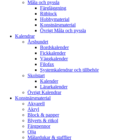
Måla och pyssla
Färgläggning
Ritblock
Hobbymaterial
Konstnärsmaterial
Övrigt Måla och pyssla
Kalendrar
Årsbundet
Bordskalender
Fickkalender
Väggkalender
Filofax
Systemkalendrar och tillbehör
Skolstart
Kalender
Lärarkalender
Övrigt Kalendrar
Konstnärsmaterial
Akvarell
Akryl
Block & papper
Blyerts & ritkol
Färgpennor
Olja
Målardukar & stafflier