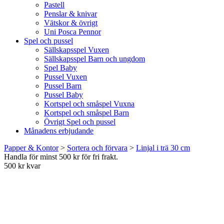
Pastell
Penslar & knivar
Vätskor & övrigt
Uni Posca Pennor
Spel och pussel
Sällskapsspel Vuxen
Sällskapsspel Barn och ungdom
Spel Baby
Pussel Vuxen
Pussel Barn
Pussel Baby
Kortspel och småspel Vuxna
Kortspel och småspel Barn
Övrigt Spel och pussel
Månadens erbjudande
Papper & Kontor
>
Sortera och förvara
>
Linjal i trä 30 cm
Handla för minst 500 kr för fri frakt.
500 kr kvar