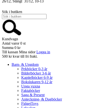
26/12, Stängt
31/12, 10-13
Sök i butiken
Kundvagn
Antal varor
0
st
Summa
0 kr
Till kassan
Mina sidor
Logga in
500 kr kvar till fri frakt.
Barn- & Ungdom
Pekböcker 0-3 år
Bilderböcker 3-6 år
Kapitelböcker 6-9 år
Bokslukaren 9-12 år
Unga vuxna
Faktaböcker
Saga & Present
Anteckning- & Dagböcker
FidgetToys
Leksaker