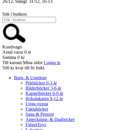
26/12, Stängt
31/12, 10-13
Sök i butiken
Kundvagn
Antal varor
0
st
Summa
0 kr
Till kassan
Mina sidor
Logga in
500 kr kvar till fri frakt.
Barn- & Ungdom
Pekböcker 0-3 år
Bilderböcker 3-6 år
Kapitelböcker 6-9 år
Bokslukaren 9-12 år
Unga vuxna
Faktaböcker
Saga & Present
Anteckning- & Dagböcker
FidgetToys
Leksaker