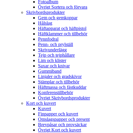
Fotoalbum
Övrigt Sortera och förvara
Skrivbordsprodukter
Gem och gemkoppar
Hålslag
Häftapparat och häftpistol
Häftklammer och tillbehör
Pennfodral
Penn- och prylställ
Skrivunderlägg
Tejp och tejphållare
Lim och klister
Saxar och knivar
Gummiband
Linjaler och gradskivor
Stämplar och tillbehör
Häftmassa och fästkuddar
Konferenstillbehör
Övrigt Skrivbordsprodukter
Kort och kuvert
Kuvert
Finpapper och kuvert
Omslagspapper och present
Brevpåsar och provsäckar
Övrigt Kort och kuvert