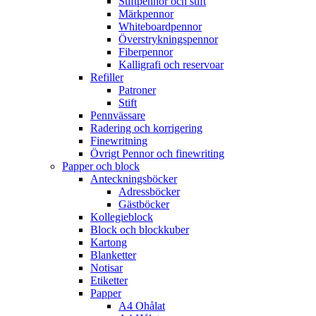
Stiftpennor och stift
Märkpennor
Whiteboardpennor
Överstrykningspennor
Fiberpennor
Kalligrafi och reservoar
Refiller
Patroner
Stift
Pennvässare
Radering och korrigering
Finewritning
Övrigt Pennor och finewriting
Papper och block
Anteckningsböcker
Adressböcker
Gästböcker
Kollegieblock
Block och blockkuber
Kartong
Blanketter
Notisar
Etiketter
Papper
A4 Ohålat