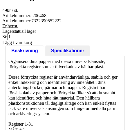
49
kr
/ st.
Artikelnummer: 206468
Artikelnummer:
7322390552222
Enhet:
st.
Lagerstatus:
I lager
St:
Lägg i varukorg
Beskrivning
Specifikationer
Organisera dina papper med dessa universalstansade,
förtryckta register som är tillverkade av hållbar plast.
Dessa förtryckta register är användarvänliga, stabila och ger
enkel indexering och identifiering av innehållet i dina
anteckningsböcker, pärmar och mappar. Registret har
försättsblad av papper och förtryckta flikar så att du snabbt
kan identifiera och hitta rätt material. Den hållbara
plastkonstruktionen tål dagligt slitage och kan enkelt flyttas
tack vare universalstansningen som fungerar med alla pärm-
och arkiveringssystem.
Register 1-31
Mått: A4