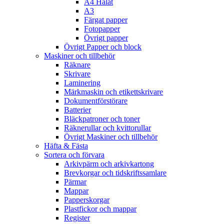
A4 Hålat
A3
Färgat papper
Fotopapper
Övrigt papper
Övrigt Papper och block
Maskiner och tillbehör
Räknare
Skrivare
Laminering
Märkmaskin och etikettskrivare
Dokumentförstörare
Batterier
Bläckpatroner och toner
Räknerullar och kvittorullar
Övrigt Maskiner och tillbehör
Häfta & Fästa
Sortera och förvara
Arkivpärm och arkivkartong
Brevkorgar och tidskriftssamlare
Pärmar
Mappar
Papperskorgar
Plastfickor och mappar
Register