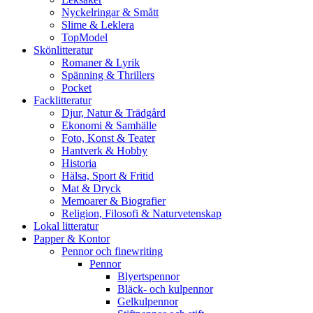
Nyckelringar & Smått
Slime & Leklera
TopModel
Skönlitteratur
Romaner & Lyrik
Spänning & Thrillers
Pocket
Facklitteratur
Djur, Natur & Trädgård
Ekonomi & Samhälle
Foto, Konst & Teater
Hantverk & Hobby
Historia
Hälsa, Sport & Fritid
Mat & Dryck
Memoarer & Biografier
Religion, Filosofi & Naturvetenskap
Lokal litteratur
Papper & Kontor
Pennor och finewriting
Pennor
Blyertspennor
Bläck- och kulpennor
Gelkulpennor