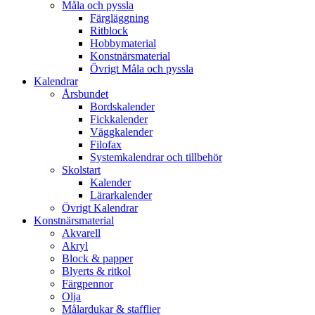
Måla och pyssla
Färgläggning
Ritblock
Hobbymaterial
Konstnärsmaterial
Övrigt Måla och pyssla
Kalendrar
Årsbundet
Bordskalender
Fickkalender
Väggkalender
Filofax
Systemkalendrar och tillbehör
Skolstart
Kalender
Lärarkalender
Övrigt Kalendrar
Konstnärsmaterial
Akvarell
Akryl
Block & papper
Blyerts & ritkol
Färgpennor
Olja
Målardukar & stafflier