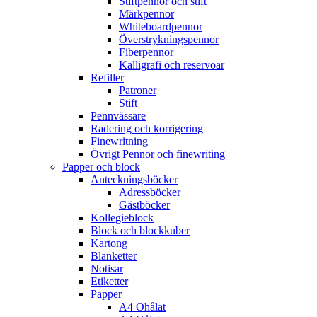
Stiftpennor och stift
Märkpennor
Whiteboardpennor
Överstrykningspennor
Fiberpennor
Kalligrafi och reservoar
Refiller
Patroner
Stift
Pennvässare
Radering och korrigering
Finewritning
Övrigt Pennor och finewriting
Papper och block
Anteckningsböcker
Adressböcker
Gästböcker
Kollegieblock
Block och blockkuber
Kartong
Blanketter
Notisar
Etiketter
Papper
A4 Ohålat