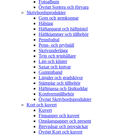
Fotoalbum
Övrigt Sortera och förvara
Skrivbordsprodukter
Gem och gemkoppar
Hålslag
Häftapparat och häftpistol
Häftklammer och tillbehör
Pennfodral
Penn- och prylställ
Skrivunderlägg
Tejp och tejphållare
Lim och klister
Saxar och knivar
Gummiband
Linjaler och gradskivor
Stämplar och tillbehör
Häftmassa och fästkuddar
Konferenstillbehör
Övrigt Skrivbordsprodukter
Kort och kuvert
Kuvert
Finpapper och kuvert
Omslagspapper och present
Brevpåsar och provsäckar
Övrigt Kort och kuvert