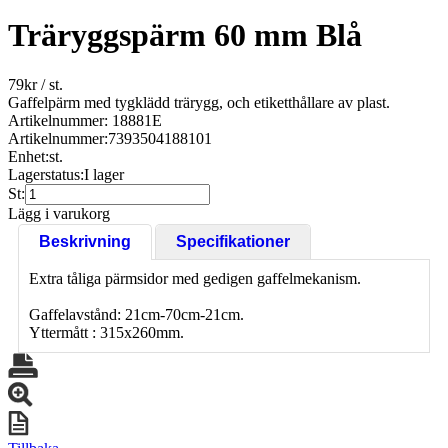
Träryggspärm 60 mm Blå
79
kr
/ st.
Gaffelpärm med tygklädd trärygg, och etiketthållare av plast.
Artikelnummer: 18881E
Artikelnummer:
7393504188101
Enhet:
st.
Lagerstatus:
I lager
St:
Lägg i varukorg
Beskrivning
Specifikationer
Extra tåliga pärmsidor med gedigen gaffelmekanism.
Gaffelavstånd: 21cm-70cm-21cm.
Yttermått : 315x260mm.