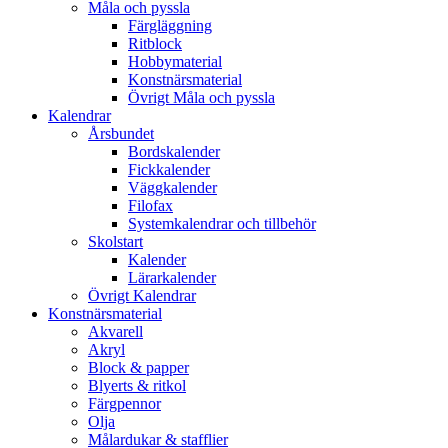
Måla och pyssla
Färgläggning
Ritblock
Hobbymaterial
Konstnärsmaterial
Övrigt Måla och pyssla
Kalendrar
Årsbundet
Bordskalender
Fickkalender
Väggkalender
Filofax
Systemkalendrar och tillbehör
Skolstart
Kalender
Lärarkalender
Övrigt Kalendrar
Konstnärsmaterial
Akvarell
Akryl
Block & papper
Blyerts & ritkol
Färgpennor
Olja
Målardukar & stafflier