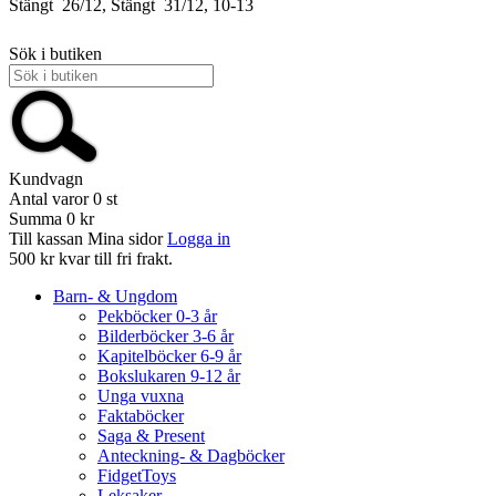
Stängt
26/12, Stängt
31/12, 10-13
Sök i butiken
Kundvagn
Antal varor
0
st
Summa
0 kr
Till kassan
Mina sidor
Logga in
500 kr kvar till fri frakt.
Barn- & Ungdom
Pekböcker 0-3 år
Bilderböcker 3-6 år
Kapitelböcker 6-9 år
Bokslukaren 9-12 år
Unga vuxna
Faktaböcker
Saga & Present
Anteckning- & Dagböcker
FidgetToys
Leksaker