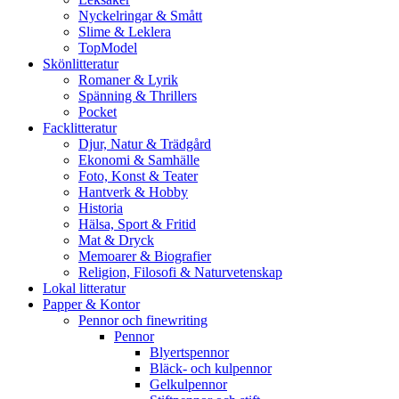
Nyckelringar & Smått
Slime & Leklera
TopModel
Skönlitteratur
Romaner & Lyrik
Spänning & Thrillers
Pocket
Facklitteratur
Djur, Natur & Trädgård
Ekonomi & Samhälle
Foto, Konst & Teater
Hantverk & Hobby
Historia
Hälsa, Sport & Fritid
Mat & Dryck
Memoarer & Biografier
Religion, Filosofi & Naturvetenskap
Lokal litteratur
Papper & Kontor
Pennor och finewriting
Pennor
Blyertspennor
Bläck- och kulpennor
Gelkulpennor