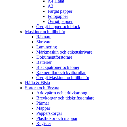
A4 Hålat
A3
Färgat papper
Fotopapper
Övrigt papper
Övrigt Papper och block
Maskiner och tillbehör
Räknare
Skrivare
Laminering
Märkmaskin och etikettskrivare
Dokumentförstörare
Batterier
Bläckpatroner och toner
Räknerullar och kvittorullar
Övrigt Maskiner och tillbehör
Häfta & Fästa
Sortera och förvara
Arkivpärm och arkivkartong
Brevkorgar och tidskriftssamlare
Pärmar
Mappar
Papperskorgar
Plastfickor och mappar
Register