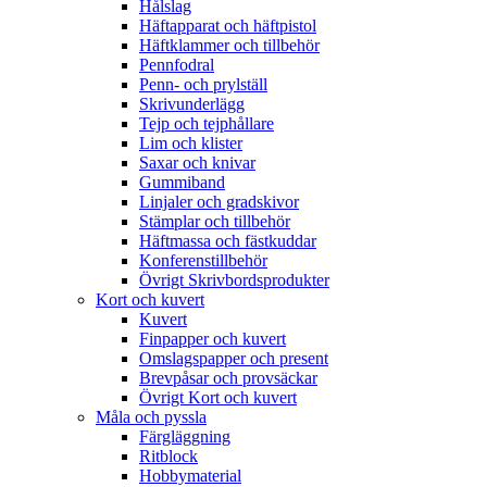
Hålslag
Häftapparat och häftpistol
Häftklammer och tillbehör
Pennfodral
Penn- och prylställ
Skrivunderlägg
Tejp och tejphållare
Lim och klister
Saxar och knivar
Gummiband
Linjaler och gradskivor
Stämplar och tillbehör
Häftmassa och fästkuddar
Konferenstillbehör
Övrigt Skrivbordsprodukter
Kort och kuvert
Kuvert
Finpapper och kuvert
Omslagspapper och present
Brevpåsar och provsäckar
Övrigt Kort och kuvert
Måla och pyssla
Färgläggning
Ritblock
Hobbymaterial