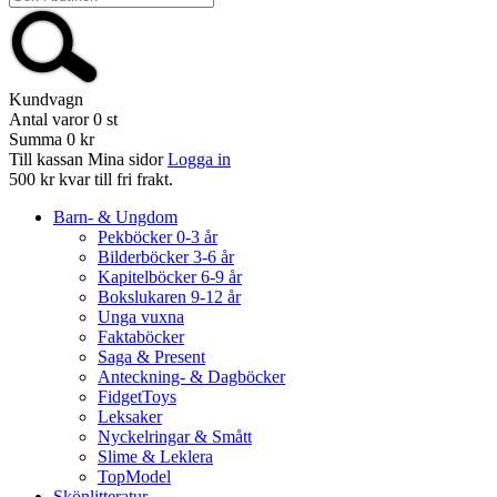
Kundvagn
Antal varor
0
st
Summa
0 kr
Till kassan
Mina sidor
Logga in
500 kr kvar till fri frakt.
Barn- & Ungdom
Pekböcker 0-3 år
Bilderböcker 3-6 år
Kapitelböcker 6-9 år
Bokslukaren 9-12 år
Unga vuxna
Faktaböcker
Saga & Present
Anteckning- & Dagböcker
FidgetToys
Leksaker
Nyckelringar & Smått
Slime & Leklera
TopModel
Skönlitteratur