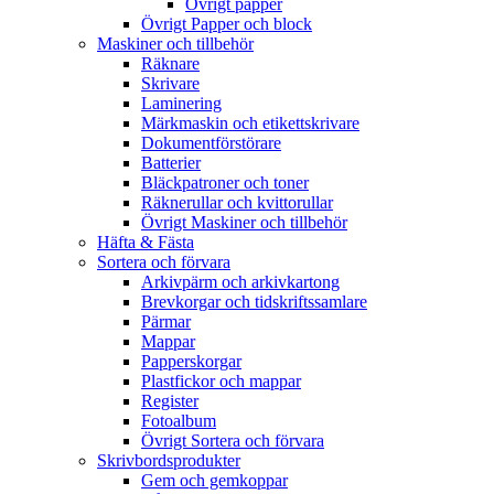
Övrigt papper
Övrigt Papper och block
Maskiner och tillbehör
Räknare
Skrivare
Laminering
Märkmaskin och etikettskrivare
Dokumentförstörare
Batterier
Bläckpatroner och toner
Räknerullar och kvittorullar
Övrigt Maskiner och tillbehör
Häfta & Fästa
Sortera och förvara
Arkivpärm och arkivkartong
Brevkorgar och tidskriftssamlare
Pärmar
Mappar
Papperskorgar
Plastfickor och mappar
Register
Fotoalbum
Övrigt Sortera och förvara
Skrivbordsprodukter
Gem och gemkoppar