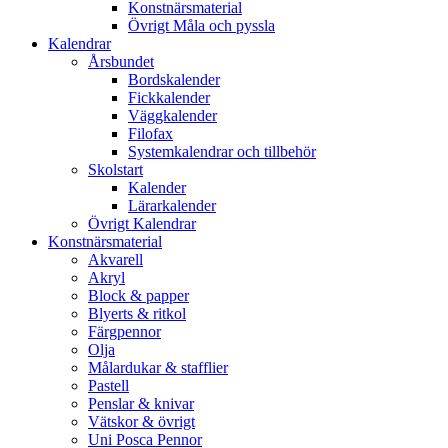
Konstnärsmaterial
Övrigt Måla och pyssla
Kalendrar
Årsbundet
Bordskalender
Fickkalender
Väggkalender
Filofax
Systemkalendrar och tillbehör
Skolstart
Kalender
Lärarkalender
Övrigt Kalendrar
Konstnärsmaterial
Akvarell
Akryl
Block & papper
Blyerts & ritkol
Färgpennor
Olja
Målardukar & stafflier
Pastell
Penslar & knivar
Vätskor & övrigt
Uni Posca Pennor