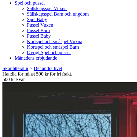
Spel och pussel
Sällskapsspel Vuxen
Sällskapsspel Barn och ungdom
Spel Baby
Pussel Vuxen
Pussel Barn
Pussel Baby
Kortspel och småspel Vuxna
Kortspel och småspel Barn
Övrigt Spel och pussel
Månadens erbjudande
Skönlitteratur
>
Det andra livet
Handla för minst 500 kr för fri frakt.
500 kr kvar