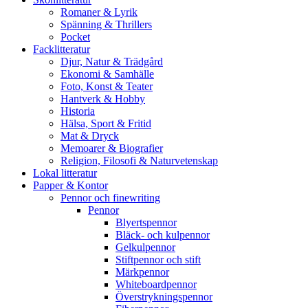
Romaner & Lyrik
Spänning & Thrillers
Pocket
Facklitteratur
Djur, Natur & Trädgård
Ekonomi & Samhälle
Foto, Konst & Teater
Hantverk & Hobby
Historia
Hälsa, Sport & Fritid
Mat & Dryck
Memoarer & Biografier
Religion, Filosofi & Naturvetenskap
Lokal litteratur
Papper & Kontor
Pennor och finewriting
Pennor
Blyertspennor
Bläck- och kulpennor
Gelkulpennor
Stiftpennor och stift
Märkpennor
Whiteboardpennor
Överstrykningspennor