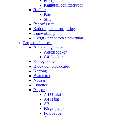
Fiberpennor
Kalligrafi och reservoar
Refiller
Patroner
Stift
Pennvässare
Radering och korrigering
Finewritning
Övrigt Pennor och finewriting
Papper och block
Anteckningsböcker
Adressböcker
Gästböcker
Kollegieblock
Block och blockkuber
Kartong
Blanketter
Notisar
Etiketter
Papper
A4 Ohålat
A4 Hålat
A3
Färgat papper
Fotopapper