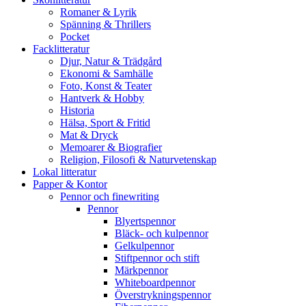
Romaner & Lyrik
Spänning & Thrillers
Pocket
Facklitteratur
Djur, Natur & Trädgård
Ekonomi & Samhälle
Foto, Konst & Teater
Hantverk & Hobby
Historia
Hälsa, Sport & Fritid
Mat & Dryck
Memoarer & Biografier
Religion, Filosofi & Naturvetenskap
Lokal litteratur
Papper & Kontor
Pennor och finewriting
Pennor
Blyertspennor
Bläck- och kulpennor
Gelkulpennor
Stiftpennor och stift
Märkpennor
Whiteboardpennor
Överstrykningspennor