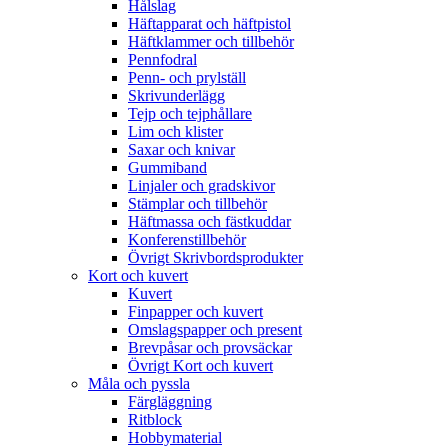
Hålslag
Häftapparat och häftpistol
Häftklammer och tillbehör
Pennfodral
Penn- och prylställ
Skrivunderlägg
Tejp och tejphållare
Lim och klister
Saxar och knivar
Gummiband
Linjaler och gradskivor
Stämplar och tillbehör
Häftmassa och fästkuddar
Konferenstillbehör
Övrigt Skrivbordsprodukter
Kort och kuvert
Kuvert
Finpapper och kuvert
Omslagspapper och present
Brevpåsar och provsäckar
Övrigt Kort och kuvert
Måla och pyssla
Färgläggning
Ritblock
Hobbymaterial