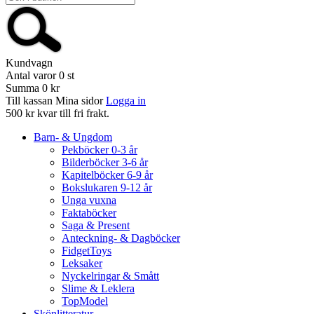
Kundvagn
Antal varor
0
st
Summa
0 kr
Till kassan
Mina sidor
Logga in
500 kr kvar till fri frakt.
Barn- & Ungdom
Pekböcker 0-3 år
Bilderböcker 3-6 år
Kapitelböcker 6-9 år
Bokslukaren 9-12 år
Unga vuxna
Faktaböcker
Saga & Present
Anteckning- & Dagböcker
FidgetToys
Leksaker
Nyckelringar & Smått
Slime & Leklera
TopModel
Skönlitteratur