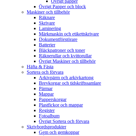
Övrigt papper
Övrigt Papper och block
Maskiner och tillbehör
Räknare
Skrivare
Laminering
Märkmaskin och etikettskrivare
Dokumentförstörare
Batterier
Bläckpatroner och toner
Räknerullar och kvittorullar
Övrigt Maskiner och tillbehör
Häfta & Fästa
Sortera och förvara
Arkivpärm och arkivkartong
Brevkorgar och tidskriftssamlare
Pärmar
Mappar
Papperskorgar
Plastfickor och mappar
Register
Fotoalbum
Övrigt Sortera och förvara
Skrivbordsprodukter
Gem och gemkoppar