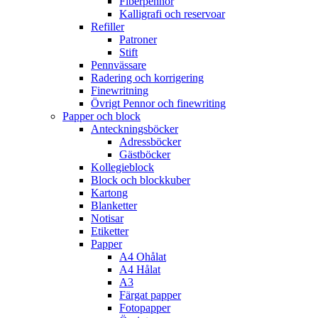
Fiberpennor
Kalligrafi och reservoar
Refiller
Patroner
Stift
Pennvässare
Radering och korrigering
Finewritning
Övrigt Pennor och finewriting
Papper och block
Anteckningsböcker
Adressböcker
Gästböcker
Kollegieblock
Block och blockkuber
Kartong
Blanketter
Notisar
Etiketter
Papper
A4 Ohålat
A4 Hålat
A3
Färgat papper
Fotopapper