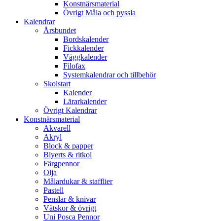
Konstnärsmaterial
Övrigt Måla och pyssla
Kalendrar
Årsbundet
Bordskalender
Fickkalender
Väggkalender
Filofax
Systemkalendrar och tillbehör
Skolstart
Kalender
Lärarkalender
Övrigt Kalendrar
Konstnärsmaterial
Akvarell
Akryl
Block & papper
Blyerts & ritkol
Färgpennor
Olja
Målardukar & stafflier
Pastell
Penslar & knivar
Vätskor & övrigt
Uni Posca Pennor