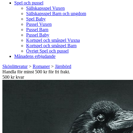
Spel och pussel
Sällskapsspel Vuxen
Sällskapsspel Barn och ungdom
Spel Baby
Pussel Vuxen
Pussel Barn
Pussel Baby
Kortspel och småspel Vuxna
Kortspel och småspel Barn
Övrigt Spel och pussel
Månadens erbjudande
Skönlitteratur
>
Romaner
>
Järnbörd
Handla för minst 500 kr för fri frakt.
500 kr kvar