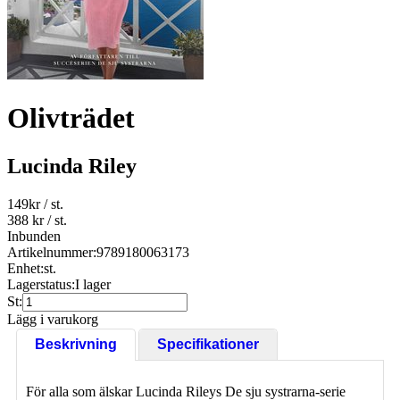
Olivträdet
Lucinda Riley
149
kr
/ st.
388 kr
/ st.
Inbunden
Artikelnummer:
9789180063173
Enhet:
st.
Lagerstatus:
I lager
St:
Lägg i varukorg
Beskrivning
Specifikationer
För alla som älskar Lucinda Rileys De sju systrarna-serie