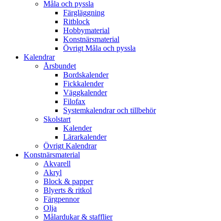
Måla och pyssla
Färgläggning
Ritblock
Hobbymaterial
Konstnärsmaterial
Övrigt Måla och pyssla
Kalendrar
Årsbundet
Bordskalender
Fickkalender
Väggkalender
Filofax
Systemkalendrar och tillbehör
Skolstart
Kalender
Lärarkalender
Övrigt Kalendrar
Konstnärsmaterial
Akvarell
Akryl
Block & papper
Blyerts & ritkol
Färgpennor
Olja
Målardukar & stafflier