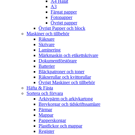
A4 Hålat
A3
Färgat papper
Fotopapper
Övrigt papper
Övrigt Papper och block
Maskiner och tillbehör
Räknare
Skrivare
Laminering
Märkmaskin och etikettskrivare
Dokumentförstörare
Batterier
Bläckpatroner och toner
Räknerullar och kvittorullar
Övrigt Maskiner och tillbehör
Häfta & Fästa
Sortera och förvara
Arkivpärm och arkivkartong
Brevkorgar och tidskriftssamlare
Pärmar
Mappar
Papperskorgar
Plastfickor och mappar
Register