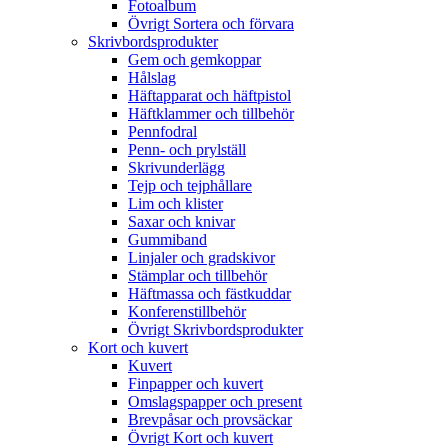
Fotoalbum
Övrigt Sortera och förvara
Skrivbordsprodukter
Gem och gemkoppar
Hålslag
Häftapparat och häftpistol
Häftklammer och tillbehör
Pennfodral
Penn- och prylställ
Skrivunderlägg
Tejp och tejphållare
Lim och klister
Saxar och knivar
Gummiband
Linjaler och gradskivor
Stämplar och tillbehör
Häftmassa och fästkuddar
Konferenstillbehör
Övrigt Skrivbordsprodukter
Kort och kuvert
Kuvert
Finpapper och kuvert
Omslagspapper och present
Brevpåsar och provsäckar
Övrigt Kort och kuvert