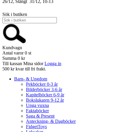
26/12, Stängt
31/12, 10-13
Sök i butiken
Kundvagn
Antal varor
0
st
Summa
0 kr
Till kassan
Mina sidor
Logga in
500 kr kvar till fri frakt.
Barn- & Ungdom
Pekböcker 0-3 år
Bilderböcker 3-6 år
Kapitelböcker 6-9 år
Bokslukaren 9-12 år
Unga vuxna
Faktaböcker
Saga & Present
Anteckning- & Dagböcker
FidgetToys
Leksaker