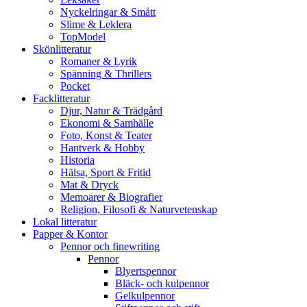
Nyckelringar & Smått
Slime & Leklera
TopModel
Skönlitteratur
Romaner & Lyrik
Spänning & Thrillers
Pocket
Facklitteratur
Djur, Natur & Trädgård
Ekonomi & Samhälle
Foto, Konst & Teater
Hantverk & Hobby
Historia
Hälsa, Sport & Fritid
Mat & Dryck
Memoarer & Biografier
Religion, Filosofi & Naturvetenskap
Lokal litteratur
Papper & Kontor
Pennor och finewriting
Pennor
Blyertspennor
Bläck- och kulpennor
Gelkulpennor