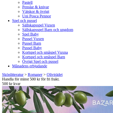
Pastell
Penslar & knivar
Vätskor & övrigt
Uni Posca Pennor
Spel och pussel
Sällskapsspel Vuxen
Sällskapsspel Barn och ungdom
Spel Baby
Pussel Vuxen
Pussel Barn
Pussel Baby
Kortspel och småspel Vuxna
Kortspel och småspel Barn
Övrigt Spel och pussel
Månadens erbjudande
Skönlitteratur
>
Romaner
>
Olivträdet
Handla för minst 500 kr för fri frakt.
500 kr kvar