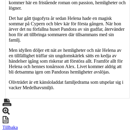
kommer här en fristående roman om passion, hemligheter och
lögner.
Det har gått tjugofyra år sedan Helena hade en magisk
sommar på Cypern och blev kär för första gången. När hon
ärver det nu förfallna huset Pandora av sin gudfar, återvänder
hon för att tillbringa sommaren där tillsammans med sin
familj.
Men idyllen döljer ett nät av hemligheter och när Helena av
en tillfällighet träffar sin ungdomskärlek sätts en kedja av
händelser igång som riskerar att förstöra allt. Framför allt för
Helena och hennes tonårsson Alex. Livet kommer aldrig att
bli detsamma igen om Pandoras hemligheter avslöjas.
Olivträdet är ett känsloladdat familjedrama som utspelar sig i
vacker Medelhavsmiljö.
Tillbaka