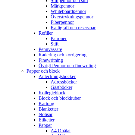
Stiftpennor och stift
Märkpennor
Whiteboardpennor
Överstrykningspennor
Fiberpennor
Kalligrafi och reservoar
Refiller
Patroner
Stift
Pennvässare
Radering och korrigering
Finewritning
Övrigt Pennor och finewriting
Papper och block
Anteckningsböcker
Adressböcker
Gästböcker
Kollegieblock
Block och blockkuber
Kartong
Blanketter
Notisar
Etiketter
Papper
A4 Ohålat