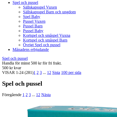
Spel och pussel
Sällskapsspel Vuxen
Sällskapsspel Barn och ungdom
Spel Baby
Pussel Vuxen
Pussel Barn
Pussel Baby
Kortspel och småspel Vuxna
Kortspel och småspel Barn
Övrigt Spel och pussel
Månadens erbjudande
Spel och pussel
Handla för minst 500 kr för fri frakt.
500 kr kvar
VISAR
1-24
(281)
1
2
3
...
12
Sista
100 per sida
Spel och pussel
Föregående
1
2
3
...
12
Nästa