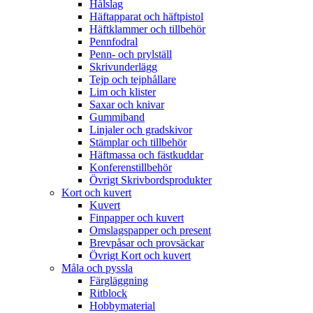
Hålslag
Häftapparat och häftpistol
Häftklammer och tillbehör
Pennfodral
Penn- och prylställ
Skrivunderlägg
Tejp och tejphållare
Lim och klister
Saxar och knivar
Gummiband
Linjaler och gradskivor
Stämplar och tillbehör
Häftmassa och fästkuddar
Konferenstillbehör
Övrigt Skrivbordsprodukter
Kort och kuvert
Kuvert
Finpapper och kuvert
Omslagspapper och present
Brevpåsar och provsäckar
Övrigt Kort och kuvert
Måla och pyssla
Färgläggning
Ritblock
Hobbymaterial