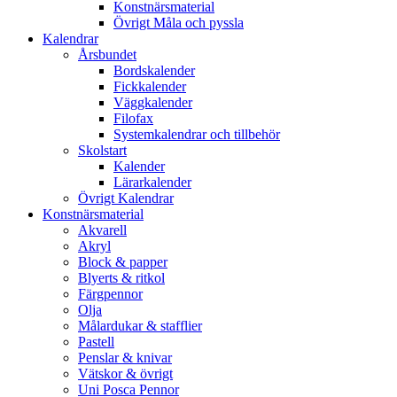
Konstnärsmaterial
Övrigt Måla och pyssla
Kalendrar
Årsbundet
Bordskalender
Fickkalender
Väggkalender
Filofax
Systemkalendrar och tillbehör
Skolstart
Kalender
Lärarkalender
Övrigt Kalendrar
Konstnärsmaterial
Akvarell
Akryl
Block & papper
Blyerts & ritkol
Färgpennor
Olja
Målardukar & stafflier
Pastell
Penslar & knivar
Vätskor & övrigt
Uni Posca Pennor