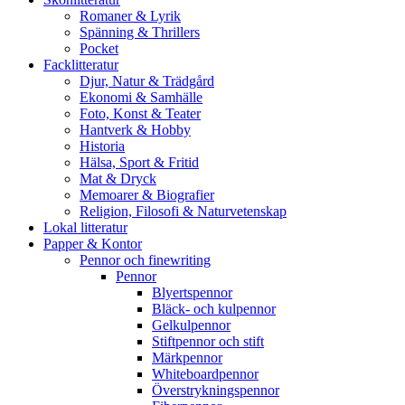
Romaner & Lyrik
Spänning & Thrillers
Pocket
Facklitteratur
Djur, Natur & Trädgård
Ekonomi & Samhälle
Foto, Konst & Teater
Hantverk & Hobby
Historia
Hälsa, Sport & Fritid
Mat & Dryck
Memoarer & Biografier
Religion, Filosofi & Naturvetenskap
Lokal litteratur
Papper & Kontor
Pennor och finewriting
Pennor
Blyertspennor
Bläck- och kulpennor
Gelkulpennor
Stiftpennor och stift
Märkpennor
Whiteboardpennor
Överstrykningspennor