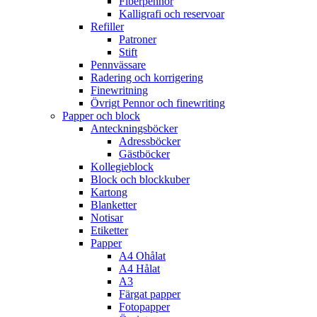
Fiberpennor
Kalligrafi och reservoar
Refiller
Patroner
Stift
Pennvässare
Radering och korrigering
Finewritning
Övrigt Pennor och finewriting
Papper och block
Anteckningsböcker
Adressböcker
Gästböcker
Kollegieblock
Block och blockkuber
Kartong
Blanketter
Notisar
Etiketter
Papper
A4 Ohålat
A4 Hålat
A3
Färgat papper
Fotopapper