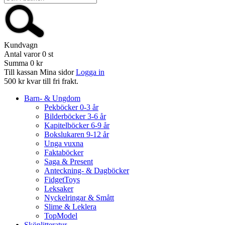
Kundvagn
Antal varor
0
st
Summa
0 kr
Till kassan
Mina sidor
Logga in
500 kr kvar till fri frakt.
Barn- & Ungdom
Pekböcker 0-3 år
Bilderböcker 3-6 år
Kapitelböcker 6-9 år
Bokslukaren 9-12 år
Unga vuxna
Faktaböcker
Saga & Present
Anteckning- & Dagböcker
FidgetToys
Leksaker
Nyckelringar & Smått
Slime & Leklera
TopModel
Skönlitteratur