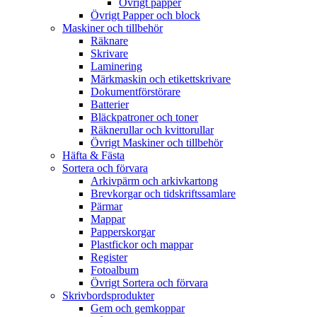
Övrigt papper
Övrigt Papper och block
Maskiner och tillbehör
Räknare
Skrivare
Laminering
Märkmaskin och etikettskrivare
Dokumentförstörare
Batterier
Bläckpatroner och toner
Räknerullar och kvittorullar
Övrigt Maskiner och tillbehör
Häfta & Fästa
Sortera och förvara
Arkivpärm och arkivkartong
Brevkorgar och tidskriftssamlare
Pärmar
Mappar
Papperskorgar
Plastfickor och mappar
Register
Fotoalbum
Övrigt Sortera och förvara
Skrivbordsprodukter
Gem och gemkoppar