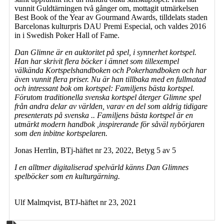
vunnit Guldtärningen två gånger om, mottagit utmärkelsen
Best Book of the Year av Gourmand Awards, tilldelats staden
Barcelonas kulturpris DAU Premi Especial, och valdes 2016
in i Swedish Poker Hall of Fame.
Dan Glimne är en auktoritet på spel, i synnerhet kortspel.
Han har skrivit flera böcker i ämnet som tillexempel
välkända Kortspelshandboken och Pokerhandboken och har
även vunnit flera priser. Nu är han tillbaka med en fullmatad
och intressant bok om kortspel: Familjens bästa kortspel.
Förutom traditionella svenska kortspel återger Glimne spel
från andra delar av världen, varav en del som aldrig tidigare
presenterats på svenska .. Familjens bästa kortspel är en
utmärkt modern handbok ,inspirerande för såväl nybörjaren
som den inbitne kortspelaren.
Jonas Herrlin, BTj-häftet nr 23, 2022, Betyg 5 av 5
I en alltmer digitaliserad spelvärld känns Dan Glimnes
spelböcker som en kulturgärning.
Ulf Malmqvist, BTJ-häftet nr 23, 2021