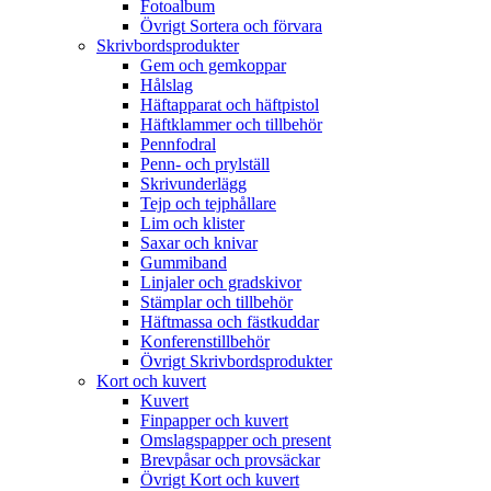
Fotoalbum
Övrigt Sortera och förvara
Skrivbordsprodukter
Gem och gemkoppar
Hålslag
Häftapparat och häftpistol
Häftklammer och tillbehör
Pennfodral
Penn- och prylställ
Skrivunderlägg
Tejp och tejphållare
Lim och klister
Saxar och knivar
Gummiband
Linjaler och gradskivor
Stämplar och tillbehör
Häftmassa och fästkuddar
Konferenstillbehör
Övrigt Skrivbordsprodukter
Kort och kuvert
Kuvert
Finpapper och kuvert
Omslagspapper och present
Brevpåsar och provsäckar
Övrigt Kort och kuvert