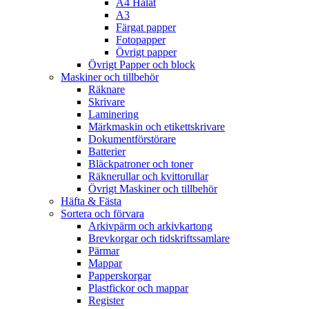
A4 Hålat
A3
Färgat papper
Fotopapper
Övrigt papper
Övrigt Papper och block
Maskiner och tillbehör
Räknare
Skrivare
Laminering
Märkmaskin och etikettskrivare
Dokumentförstörare
Batterier
Bläckpatroner och toner
Räknerullar och kvittorullar
Övrigt Maskiner och tillbehör
Häfta & Fästa
Sortera och förvara
Arkivpärm och arkivkartong
Brevkorgar och tidskriftssamlare
Pärmar
Mappar
Papperskorgar
Plastfickor och mappar
Register