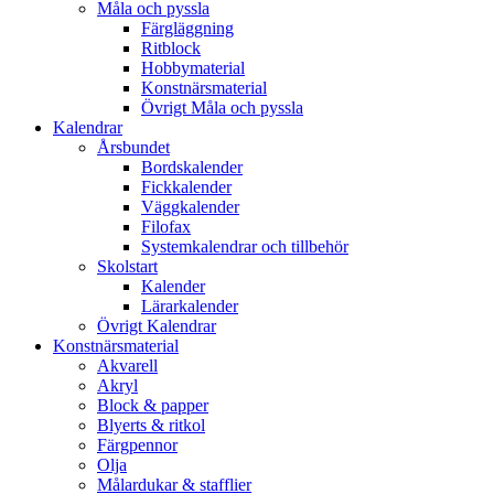
Måla och pyssla
Färgläggning
Ritblock
Hobbymaterial
Konstnärsmaterial
Övrigt Måla och pyssla
Kalendrar
Årsbundet
Bordskalender
Fickkalender
Väggkalender
Filofax
Systemkalendrar och tillbehör
Skolstart
Kalender
Lärarkalender
Övrigt Kalendrar
Konstnärsmaterial
Akvarell
Akryl
Block & papper
Blyerts & ritkol
Färgpennor
Olja
Målardukar & stafflier