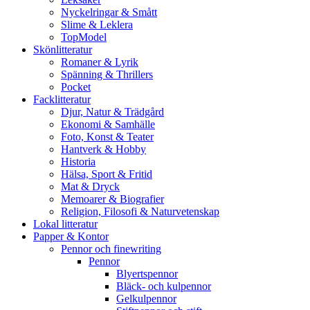
Nyckelringar & Smått
Slime & Leklera
TopModel
Skönlitteratur
Romaner & Lyrik
Spänning & Thrillers
Pocket
Facklitteratur
Djur, Natur & Trädgård
Ekonomi & Samhälle
Foto, Konst & Teater
Hantverk & Hobby
Historia
Hälsa, Sport & Fritid
Mat & Dryck
Memoarer & Biografier
Religion, Filosofi & Naturvetenskap
Lokal litteratur
Papper & Kontor
Pennor och finewriting
Pennor
Blyertspennor
Bläck- och kulpennor
Gelkulpennor