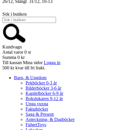
26/12, Stängt
31/12, 10-13
Sök i butiken
Kundvagn
Antal varor
0
st
Summa
0 kr
Till kassan
Mina sidor
Logga in
500 kr kvar till fri frakt.
Barn- & Ungdom
Pekböcker 0-3 år
Bilderböcker 3-6 år
Kapitelböcker 6-9 år
Bokslukaren 9-12 år
Unga vuxna
Faktaböcker
Saga & Present
Anteckning- & Dagböcker
FidgetToys
Leksaker