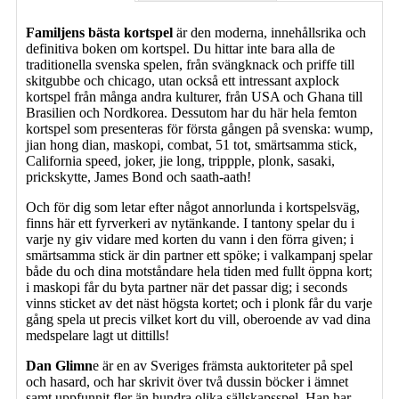
Familjens bästa kortspel
är den moderna, innehållsrika och
definitiva boken om kortspel. Du hittar inte bara alla de
traditionella svenska spelen, från svängknack och priffe till
skitgubbe och chicago, utan också ett intressant axplock
kortspel från många andra kulturer, från USA och Ghana till
Brasilien och Nordkorea. Dessutom har du här hela femton
kortspel som presenteras för första gången på svenska: wump,
jian hong dian, maskopi, combat, 51 tot, smärtsamma stick,
California speed, joker, jie long, trippple, plonk, sasaki,
prickskytte, James Bond och saath-aath!
Och för dig som letar efter något annorlunda i kortspelsväg,
finns här ett fyrverkeri av nytänkande. I tantony spelar du i
varje ny giv vidare med korten du vann i den förra given; i
smärtsamma stick är din partner ett spöke; i valkampanj spelar
både du och dina motståndare hela tiden med fullt öppna kort;
i maskopi får du byta partner när det passar dig; i seconds
vinns sticket av det näst högsta kortet; och i plonk får du varje
gång spela ut precis vilket kort du vill, oberoende av vad dina
medspelare lagt ut dittills!
Dan Glimn
e är en av Sveriges främsta auktoriteter på spel
och hasard, och har skrivit över två dussin böcker i ämnet
samt uppfunnit fler än hundra olika sällskapsspel. Han har