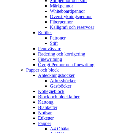
Stiftpennor och stift
Märkpennor
Whiteboardpennor
Överstrykningspennor
Fiberpennor
Kalligrafi och reservoar
Refiller
Patroner
Stift
Pennvässare
Radering och korrigering
Finewritning
Övrigt Pennor och finewriting
Papper och block
Anteckningsböcker
Adressböcker
Gästböcker
Kollegieblock
Block och blockkuber
Kartong
Blanketter
Notisar
Etiketter
Papper
A4 Ohålat