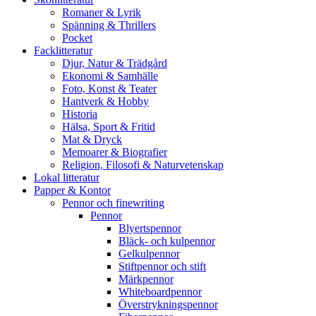
Romaner & Lyrik
Spänning & Thrillers
Pocket
Facklitteratur
Djur, Natur & Trädgård
Ekonomi & Samhälle
Foto, Konst & Teater
Hantverk & Hobby
Historia
Hälsa, Sport & Fritid
Mat & Dryck
Memoarer & Biografier
Religion, Filosofi & Naturvetenskap
Lokal litteratur
Papper & Kontor
Pennor och finewriting
Pennor
Blyertspennor
Bläck- och kulpennor
Gelkulpennor
Stiftpennor och stift
Märkpennor
Whiteboardpennor
Överstrykningspennor