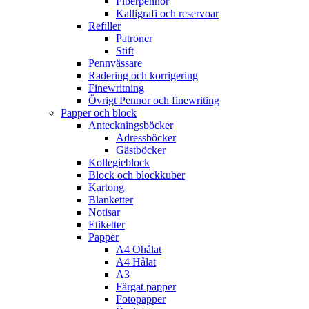
Fiberpennor
Kalligrafi och reservoar
Refiller
Patroner
Stift
Pennvässare
Radering och korrigering
Finewritning
Övrigt Pennor och finewriting
Papper och block
Anteckningsböcker
Adressböcker
Gästböcker
Kollegieblock
Block och blockkuber
Kartong
Blanketter
Notisar
Etiketter
Papper
A4 Ohålat
A4 Hålat
A3
Färgat papper
Fotopapper