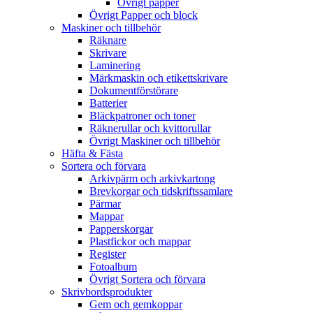
Övrigt papper
Övrigt Papper och block
Maskiner och tillbehör
Räknare
Skrivare
Laminering
Märkmaskin och etikettskrivare
Dokumentförstörare
Batterier
Bläckpatroner och toner
Räknerullar och kvittorullar
Övrigt Maskiner och tillbehör
Häfta & Fästa
Sortera och förvara
Arkivpärm och arkivkartong
Brevkorgar och tidskriftssamlare
Pärmar
Mappar
Papperskorgar
Plastfickor och mappar
Register
Fotoalbum
Övrigt Sortera och förvara
Skrivbordsprodukter
Gem och gemkoppar