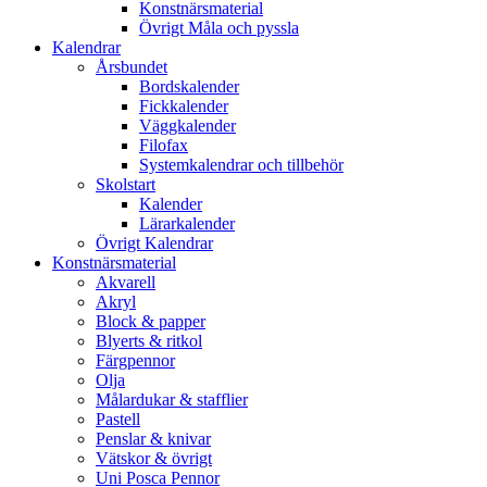
Konstnärsmaterial
Övrigt Måla och pyssla
Kalendrar
Årsbundet
Bordskalender
Fickkalender
Väggkalender
Filofax
Systemkalendrar och tillbehör
Skolstart
Kalender
Lärarkalender
Övrigt Kalendrar
Konstnärsmaterial
Akvarell
Akryl
Block & papper
Blyerts & ritkol
Färgpennor
Olja
Målardukar & stafflier
Pastell
Penslar & knivar
Vätskor & övrigt
Uni Posca Pennor