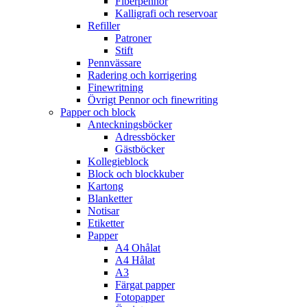
Fiberpennor
Kalligrafi och reservoar
Refiller
Patroner
Stift
Pennvässare
Radering och korrigering
Finewritning
Övrigt Pennor och finewriting
Papper och block
Anteckningsböcker
Adressböcker
Gästböcker
Kollegieblock
Block och blockkuber
Kartong
Blanketter
Notisar
Etiketter
Papper
A4 Ohålat
A4 Hålat
A3
Färgat papper
Fotopapper