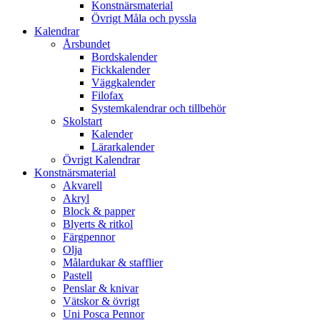
Konstnärsmaterial
Övrigt Måla och pyssla
Kalendrar
Årsbundet
Bordskalender
Fickkalender
Väggkalender
Filofax
Systemkalendrar och tillbehör
Skolstart
Kalender
Lärarkalender
Övrigt Kalendrar
Konstnärsmaterial
Akvarell
Akryl
Block & papper
Blyerts & ritkol
Färgpennor
Olja
Målardukar & stafflier
Pastell
Penslar & knivar
Vätskor & övrigt
Uni Posca Pennor