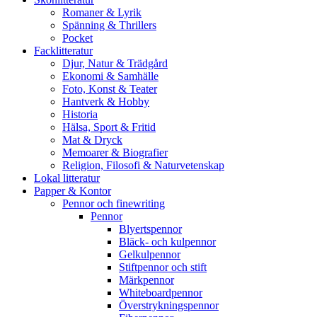
Romaner & Lyrik
Spänning & Thrillers
Pocket
Facklitteratur
Djur, Natur & Trädgård
Ekonomi & Samhälle
Foto, Konst & Teater
Hantverk & Hobby
Historia
Hälsa, Sport & Fritid
Mat & Dryck
Memoarer & Biografier
Religion, Filosofi & Naturvetenskap
Lokal litteratur
Papper & Kontor
Pennor och finewriting
Pennor
Blyertspennor
Bläck- och kulpennor
Gelkulpennor
Stiftpennor och stift
Märkpennor
Whiteboardpennor
Överstrykningspennor