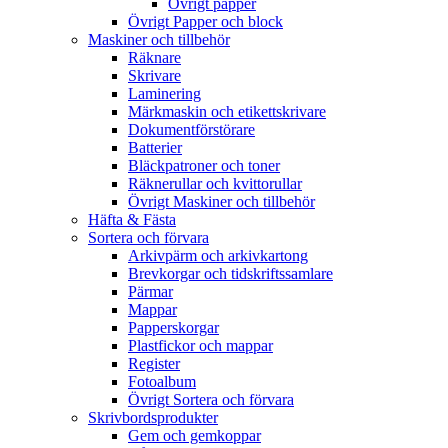
Övrigt papper
Övrigt Papper och block
Maskiner och tillbehör
Räknare
Skrivare
Laminering
Märkmaskin och etikettskrivare
Dokumentförstörare
Batterier
Bläckpatroner och toner
Räknerullar och kvittorullar
Övrigt Maskiner och tillbehör
Häfta & Fästa
Sortera och förvara
Arkivpärm och arkivkartong
Brevkorgar och tidskriftssamlare
Pärmar
Mappar
Papperskorgar
Plastfickor och mappar
Register
Fotoalbum
Övrigt Sortera och förvara
Skrivbordsprodukter
Gem och gemkoppar