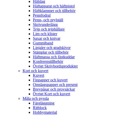
Hålslag
Häftapparat och häftpistol
Häftklammer och tillbehör
Pennfodral
Penn- och prylställ
Skrivunderlägg
Tejp och tejphållare
Lim och klister
Saxar och knivar
Gummiband
Linjaler och gradskivor
Stämplar och tillbehör
Häftmassa och fästkuddar
Konferenstillbehör
Övrigt Skrivbordsprodukter
Kort och kuvert
Kuvert
Finpapper och kuvert
Omslagspapper och present
Brevpåsar och provsäckar
Övrigt Kort och kuvert
Måla och pyssla
Färgläggning
Ritblock
Hobbymaterial