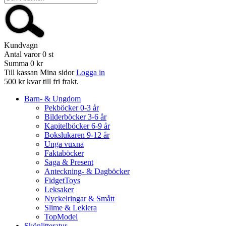
Kundvagn
Antal varor
0
st
Summa
0 kr
Till kassan
Mina sidor
Logga in
500 kr kvar till fri frakt.
Barn- & Ungdom
Pekböcker 0-3 år
Bilderböcker 3-6 år
Kapitelböcker 6-9 år
Bokslukaren 9-12 år
Unga vuxna
Faktaböcker
Saga & Present
Anteckning- & Dagböcker
FidgetToys
Leksaker
Nyckelringar & Smått
Slime & Leklera
TopModel
Skönlitteratur