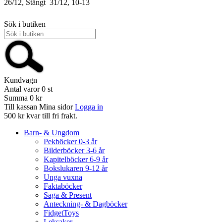
26/12, Stängt
31/12, 10-13
Sök i butiken
Kundvagn
Antal varor
0
st
Summa
0 kr
Till kassan
Mina sidor
Logga in
500 kr kvar till fri frakt.
Barn- & Ungdom
Pekböcker 0-3 år
Bilderböcker 3-6 år
Kapitelböcker 6-9 år
Bokslukaren 9-12 år
Unga vuxna
Faktaböcker
Saga & Present
Anteckning- & Dagböcker
FidgetToys
Leksaker