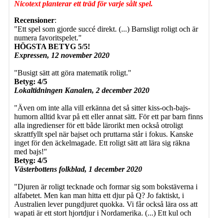
Nicotext planterar ett träd för varje sålt spel.
Recensioner
:
"Ett spel som gjorde succé direkt. (...) Barnsligt roligt och är
numera favoritspelet."
HÖGSTA BETYG
5/5!
Expressen, 12 november 2020
"Busigt sätt att göra matematik roligt."
Betyg: 4/5
Lokaltidningen Kanalen, 2 december 2020
"Även om inte alla vill erkänna det så sitter kiss-och-bajs-
humorn alltid kvar på ett eller annat sätt. För ett par barn finns
alla ingredienser för ett både lärorikt men också otroligt
skrattfyllt spel när bajset och pruttarna står i fokus. Kanske
inget för den äckelmagade. Ett roligt sätt att lära sig räkna
med bajs!"
Betyg: 4/5
Västerbottens folkblad, 1 december 2020
"Djuren är roligt tecknade och formar sig som bokstäverna i
alfabetet. Men kan man hitta ett djur på Q? Jo faktiskt, i
Australien lever pungdjuret quokka. Vi får också lära oss att
wapati är ett stort hjortdjur i Nordamerika. (...) Ett kul och