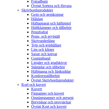
Fotoalbum
Övrigt Sortera och förvara
Skrivbordsprodukter
Gem och gemkoppar
Hålslag
Häftapparat och häftpistol
Häftklammer och tillbehör
Pennfodral
Penn- och prylställ
Skrivunderlägg
Tejp och tejphållare
Lim och klister
Saxar och knivar
Gummiband
Linjaler och gradskivor
Stämplar och tillbehör
Häftmassa och fästkuddar
Konferenstillbehör
Övrigt Skrivbordsprodukter
Kort och kuvert
Kuvert
Finpapper och kuvert
Omslagspapper och present
Brevpåsar och provsäckar
Övrigt Kort och kuvert