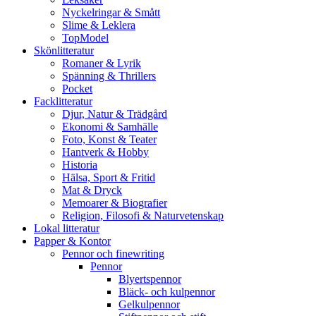
Nyckelringar & Smått
Slime & Leklera
TopModel
Skönlitteratur
Romaner & Lyrik
Spänning & Thrillers
Pocket
Facklitteratur
Djur, Natur & Trädgård
Ekonomi & Samhälle
Foto, Konst & Teater
Hantverk & Hobby
Historia
Hälsa, Sport & Fritid
Mat & Dryck
Memoarer & Biografier
Religion, Filosofi & Naturvetenskap
Lokal litteratur
Papper & Kontor
Pennor och finewriting
Pennor
Blyertspennor
Bläck- och kulpennor
Gelkulpennor