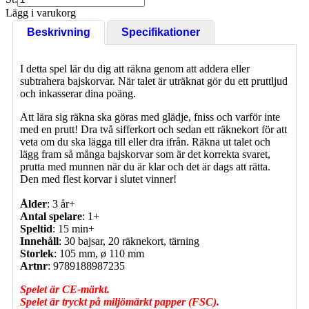
Lägg i varukorg
Beskrivning
Specifikationer
I detta spel lär du dig att räkna genom att addera eller
subtrahera bajskorvar. När talet är uträknat gör du ett pruttljud
och inkasserar dina poäng.
Att lära sig räkna ska göras med glädje, fniss och varför inte
med en prutt! Dra två sifferkort och sedan ett räknekort för att
veta om du ska lägga till eller dra ifrån. Räkna ut talet och
lägg fram så många bajskorvar som är det korrekta svaret,
prutta med munnen när du är klar och det är dags att rätta.
Den med flest korvar i slutet vinner!
Ålder
: 3 år+
Antal spelare
: 1+
Speltid
: 15 min+
Innehåll
: 30 bajsar, 20 räknekort, tärning
Storlek
: 105 mm, ø 110 mm
Artnr
: 9789188987235
Spelet är CE-märkt.
Spelet är tryckt på miljömärkt papper (FSC).