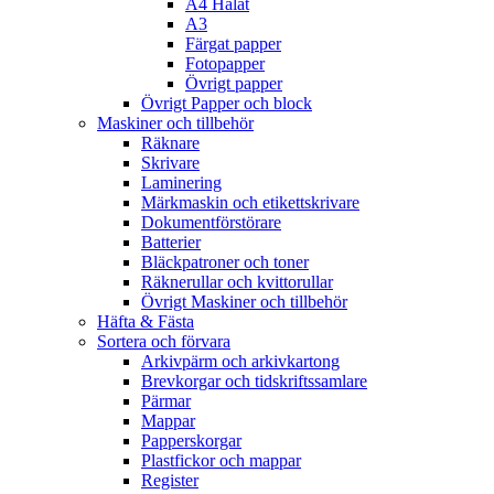
A4 Hålat
A3
Färgat papper
Fotopapper
Övrigt papper
Övrigt Papper och block
Maskiner och tillbehör
Räknare
Skrivare
Laminering
Märkmaskin och etikettskrivare
Dokumentförstörare
Batterier
Bläckpatroner och toner
Räknerullar och kvittorullar
Övrigt Maskiner och tillbehör
Häfta & Fästa
Sortera och förvara
Arkivpärm och arkivkartong
Brevkorgar och tidskriftssamlare
Pärmar
Mappar
Papperskorgar
Plastfickor och mappar
Register