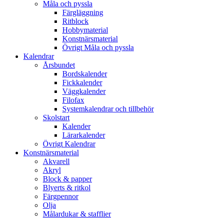
Måla och pyssla
Färgläggning
Ritblock
Hobbymaterial
Konstnärsmaterial
Övrigt Måla och pyssla
Kalendrar
Årsbundet
Bordskalender
Fickkalender
Väggkalender
Filofax
Systemkalendrar och tillbehör
Skolstart
Kalender
Lärarkalender
Övrigt Kalendrar
Konstnärsmaterial
Akvarell
Akryl
Block & papper
Blyerts & ritkol
Färgpennor
Olja
Målardukar & stafflier