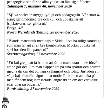
pedagogiskt sätt för de allra yngsta att lära sig alfabetet."
Tidningen 7, nummer 48, november 2020
"Själva spelet är snyggt, tydligt och pedagogiskt. Vår snart 4-
åring ger omdömet 'bra och kul' och uppskattar att
bajskorvarna ser glada ut."
Betyg: 4/6
Norra Wermlands Tidning, 28 november 2020
"Blanda matematik med bajs = Skitkul! Att ha roligt samtidigt
som man lär sig är en bra kombination. Mycket uppskattat
spel hos den lilla panelen!"
Sverigemagasinet, 27 november 2020
"Ett kul grepp att få barnen att räkna matte utan att de förstår
att de gör det. Om man släpper lite på sina spärrar och pruttar
med ja då kan det bli ganska flamsigt och roligt. Just idén att
välja bajs framför något annat motiv får barnen att haka på
man får dem nog intresserade längre tid än om det varit djur
eller bilar på bilderna."
Borås tidning, 27 november 2020