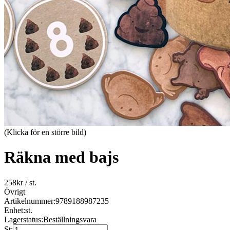
(Klicka för en större bild)
Räkna med bajs
258
kr
/ st.
Övrigt
Artikelnummer:
9789188987235
Enhet:
st.
Lagerstatus:
Beställningsvara
St: