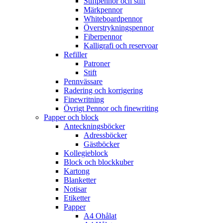
Stiftpennor och stift
Märkpennor
Whiteboardpennor
Överstrykningspennor
Fiberpennor
Kalligrafi och reservoar
Refiller
Patroner
Stift
Pennvässare
Radering och korrigering
Finewritning
Övrigt Pennor och finewriting
Papper och block
Anteckningsböcker
Adressböcker
Gästböcker
Kollegieblock
Block och blockkuber
Kartong
Blanketter
Notisar
Etiketter
Papper
A4 Ohålat