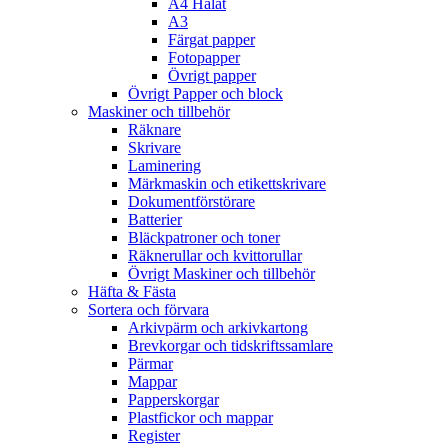
A4 Hålat
A3
Färgat papper
Fotopapper
Övrigt papper
Övrigt Papper och block
Maskiner och tillbehör
Räknare
Skrivare
Laminering
Märkmaskin och etikettskrivare
Dokumentförstörare
Batterier
Bläckpatroner och toner
Räknerullar och kvittorullar
Övrigt Maskiner och tillbehör
Häfta & Fästa
Sortera och förvara
Arkivpärm och arkivkartong
Brevkorgar och tidskriftssamlare
Pärmar
Mappar
Papperskorgar
Plastfickor och mappar
Register