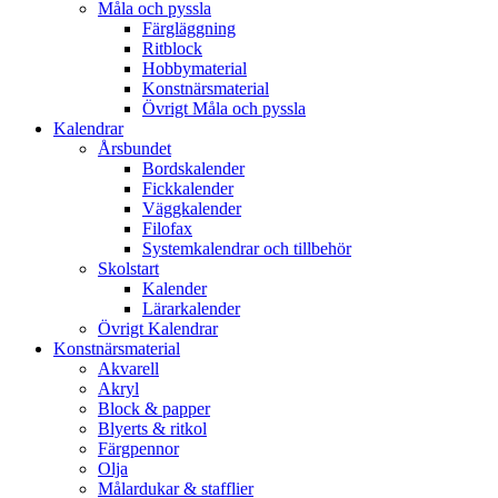
Måla och pyssla
Färgläggning
Ritblock
Hobbymaterial
Konstnärsmaterial
Övrigt Måla och pyssla
Kalendrar
Årsbundet
Bordskalender
Fickkalender
Väggkalender
Filofax
Systemkalendrar och tillbehör
Skolstart
Kalender
Lärarkalender
Övrigt Kalendrar
Konstnärsmaterial
Akvarell
Akryl
Block & papper
Blyerts & ritkol
Färgpennor
Olja
Målardukar & stafflier