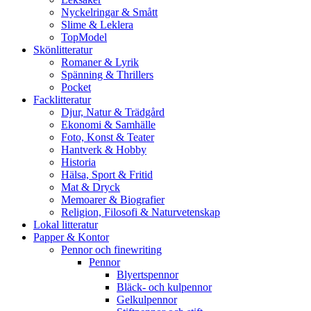
Nyckelringar & Smått
Slime & Leklera
TopModel
Skönlitteratur
Romaner & Lyrik
Spänning & Thrillers
Pocket
Facklitteratur
Djur, Natur & Trädgård
Ekonomi & Samhälle
Foto, Konst & Teater
Hantverk & Hobby
Historia
Hälsa, Sport & Fritid
Mat & Dryck
Memoarer & Biografier
Religion, Filosofi & Naturvetenskap
Lokal litteratur
Papper & Kontor
Pennor och finewriting
Pennor
Blyertspennor
Bläck- och kulpennor
Gelkulpennor