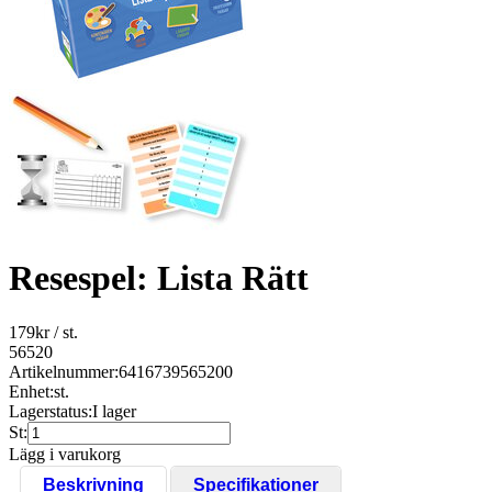
Resespel: Lista Rätt
179
kr
/ st.
56520
Artikelnummer:
6416739565200
Enhet:
st.
Lagerstatus:
I lager
St:
Lägg i varukorg
Beskrivning
Specifikationer