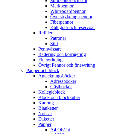
Stiftpennor och stift
Märkpennor
Whiteboardpennor
Överstrykningspennor
Fiberpennor
Kalligrafi och reservoar
Refiller
Patroner
Stift
Pennvässare
Radering och korrigering
Finewritning
Övrigt Pennor och finewriting
Papper och block
Anteckningsböcker
Adressböcker
Gästböcker
Kollegieblock
Block och blockkuber
Kartong
Blanketter
Notisar
Etiketter
Papper
A4 Ohålat