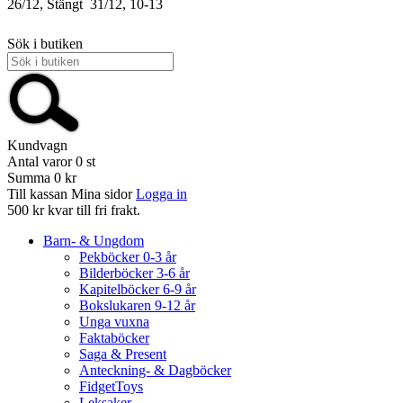
26/12, Stängt
31/12, 10-13
Sök i butiken
Kundvagn
Antal varor
0
st
Summa
0 kr
Till kassan
Mina sidor
Logga in
500 kr kvar till fri frakt.
Barn- & Ungdom
Pekböcker 0-3 år
Bilderböcker 3-6 år
Kapitelböcker 6-9 år
Bokslukaren 9-12 år
Unga vuxna
Faktaböcker
Saga & Present
Anteckning- & Dagböcker
FidgetToys
Leksaker