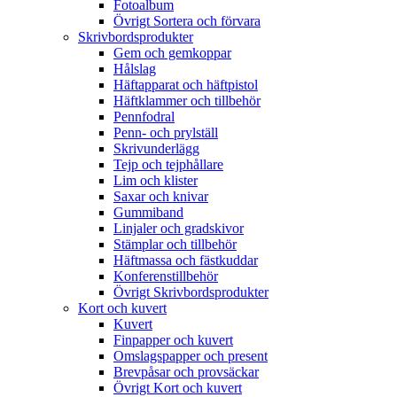
Fotoalbum
Övrigt Sortera och förvara
Skrivbordsprodukter
Gem och gemkoppar
Hålslag
Häftapparat och häftpistol
Häftklammer och tillbehör
Pennfodral
Penn- och prylställ
Skrivunderlägg
Tejp och tejphållare
Lim och klister
Saxar och knivar
Gummiband
Linjaler och gradskivor
Stämplar och tillbehör
Häftmassa och fästkuddar
Konferenstillbehör
Övrigt Skrivbordsprodukter
Kort och kuvert
Kuvert
Finpapper och kuvert
Omslagspapper och present
Brevpåsar och provsäckar
Övrigt Kort och kuvert