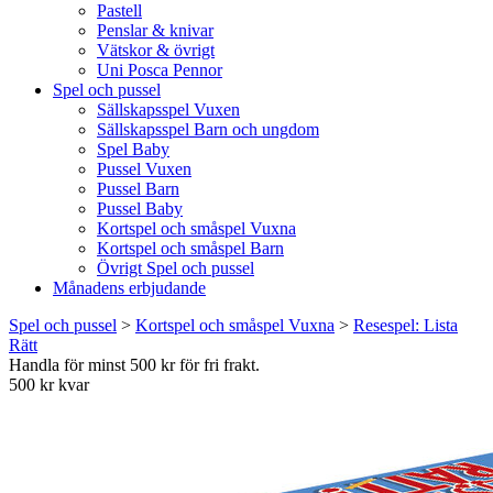
Pastell
Penslar & knivar
Vätskor & övrigt
Uni Posca Pennor
Spel och pussel
Sällskapsspel Vuxen
Sällskapsspel Barn och ungdom
Spel Baby
Pussel Vuxen
Pussel Barn
Pussel Baby
Kortspel och småspel Vuxna
Kortspel och småspel Barn
Övrigt Spel och pussel
Månadens erbjudande
Spel och pussel
>
Kortspel och småspel Vuxna
>
Resespel: Lista
Rätt
Handla för minst 500 kr för fri frakt.
500 kr kvar