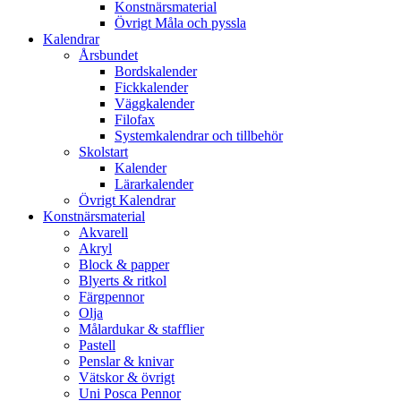
Konstnärsmaterial
Övrigt Måla och pyssla
Kalendrar
Årsbundet
Bordskalender
Fickkalender
Väggkalender
Filofax
Systemkalendrar och tillbehör
Skolstart
Kalender
Lärarkalender
Övrigt Kalendrar
Konstnärsmaterial
Akvarell
Akryl
Block & papper
Blyerts & ritkol
Färgpennor
Olja
Målardukar & stafflier
Pastell
Penslar & knivar
Vätskor & övrigt
Uni Posca Pennor