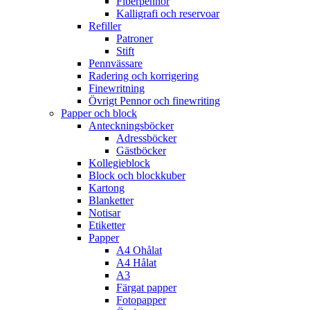
Fiberpennor
Kalligrafi och reservoar
Refiller
Patroner
Stift
Pennvässare
Radering och korrigering
Finewritning
Övrigt Pennor och finewriting
Papper och block
Anteckningsböcker
Adressböcker
Gästböcker
Kollegieblock
Block och blockkuber
Kartong
Blanketter
Notisar
Etiketter
Papper
A4 Ohålat
A4 Hålat
A3
Färgat papper
Fotopapper