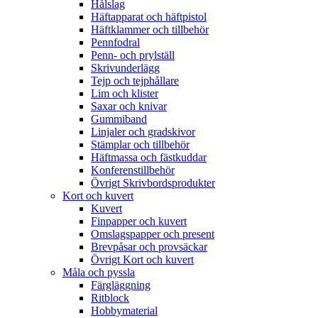
Hålslag
Häftapparat och häftpistol
Häftklammer och tillbehör
Pennfodral
Penn- och prylställ
Skrivunderlägg
Tejp och tejphållare
Lim och klister
Saxar och knivar
Gummiband
Linjaler och gradskivor
Stämplar och tillbehör
Häftmassa och fästkuddar
Konferenstillbehör
Övrigt Skrivbordsprodukter
Kort och kuvert
Kuvert
Finpapper och kuvert
Omslagspapper och present
Brevpåsar och provsäckar
Övrigt Kort och kuvert
Måla och pyssla
Färgläggning
Ritblock
Hobbymaterial