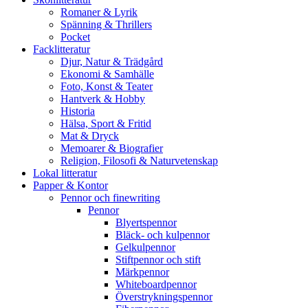
Romaner & Lyrik
Spänning & Thrillers
Pocket
Facklitteratur
Djur, Natur & Trädgård
Ekonomi & Samhälle
Foto, Konst & Teater
Hantverk & Hobby
Historia
Hälsa, Sport & Fritid
Mat & Dryck
Memoarer & Biografier
Religion, Filosofi & Naturvetenskap
Lokal litteratur
Papper & Kontor
Pennor och finewriting
Pennor
Blyertspennor
Bläck- och kulpennor
Gelkulpennor
Stiftpennor och stift
Märkpennor
Whiteboardpennor
Överstrykningspennor