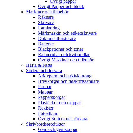
Övrigt papper
Övrigt Papper och block
Maskiner och tillbehör
Räknare
Skrivare
Laminering
Märkmaskin och etikettskrivare
Dokumentförstörare
Batterier
Bläckpatroner och toner
Räknerullar och kvittorullar
Övrigt Maskiner och tillbehör
Häfta & Fästa
Sortera och förvara
Arkivpärm och arkivkartong
Brevkorgar och tidskriftssamlare
Pärmar
Mappar
Papperskorgar
Plastfickor och mappar
Register
Fotoalbum
Övrigt Sortera och förvara
Skrivbordsprodukter
Gem och gemkoppar