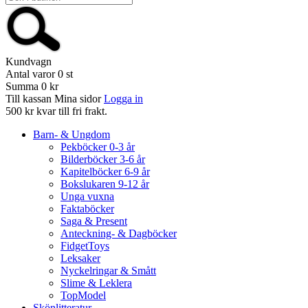
Kundvagn
Antal varor
0
st
Summa
0 kr
Till kassan
Mina sidor
Logga in
500 kr kvar till fri frakt.
Barn- & Ungdom
Pekböcker 0-3 år
Bilderböcker 3-6 år
Kapitelböcker 6-9 år
Bokslukaren 9-12 år
Unga vuxna
Faktaböcker
Saga & Present
Anteckning- & Dagböcker
FidgetToys
Leksaker
Nyckelringar & Smått
Slime & Leklera
TopModel
Skönlitteratur