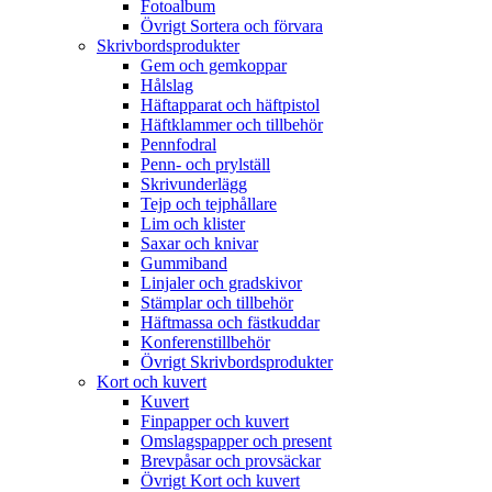
Fotoalbum
Övrigt Sortera och förvara
Skrivbordsprodukter
Gem och gemkoppar
Hålslag
Häftapparat och häftpistol
Häftklammer och tillbehör
Pennfodral
Penn- och prylställ
Skrivunderlägg
Tejp och tejphållare
Lim och klister
Saxar och knivar
Gummiband
Linjaler och gradskivor
Stämplar och tillbehör
Häftmassa och fästkuddar
Konferenstillbehör
Övrigt Skrivbordsprodukter
Kort och kuvert
Kuvert
Finpapper och kuvert
Omslagspapper och present
Brevpåsar och provsäckar
Övrigt Kort och kuvert