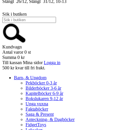
Stängt
26/12, Stängt
31/12, 10-13
Sök i butiken
Kundvagn
Antal varor
0
st
Summa
0 kr
Till kassan
Mina sidor
Logga in
500 kr kvar till fri frakt.
Barn- & Ungdom
Pekböcker 0-3 år
Bilderböcker 3-6 år
Kapitelböcker 6-9 år
Bokslukaren 9-12 år
Unga vuxna
Faktaböcker
Saga & Present
Anteckning- & Dagböcker
FidgetToys
Leksaker