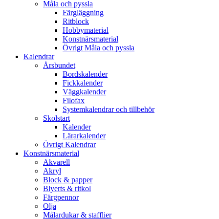
Måla och pyssla
Färgläggning
Ritblock
Hobbymaterial
Konstnärsmaterial
Övrigt Måla och pyssla
Kalendrar
Årsbundet
Bordskalender
Fickkalender
Väggkalender
Filofax
Systemkalendrar och tillbehör
Skolstart
Kalender
Lärarkalender
Övrigt Kalendrar
Konstnärsmaterial
Akvarell
Akryl
Block & papper
Blyerts & ritkol
Färgpennor
Olja
Målardukar & stafflier