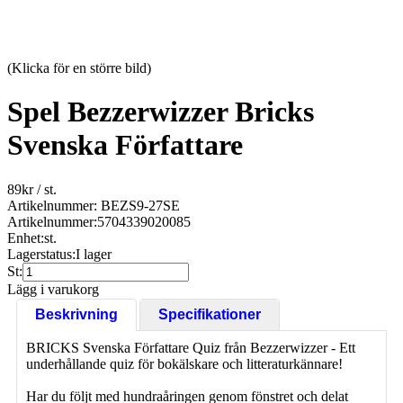
(Klicka för en större bild)
Spel Bezzerwizzer Bricks
Svenska Författare
89
kr
/ st.
Artikelnummer: BEZS9-27SE
Artikelnummer:
5704339020085
Enhet:
st.
Lagerstatus:
I lager
St:
Lägg i varukorg
Beskrivning
Specifikationer
BRICKS Svenska Författare Quiz från Bezzerwizzer - Ett
underhållande quiz för bokälskare och litteraturkännare!
Har du följt med hundraåringen genom fönstret och delat