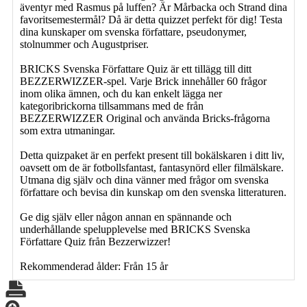
äventyr med Rasmus på luffen? Är Mårbacka och Strand dina
favoritsemestermål? Då är detta quizzet perfekt för dig! Testa
dina kunskaper om svenska författare, pseudonymer,
stolnummer och Augustpriser.
BRICKS Svenska Författare Quiz är ett tillägg till ditt
BEZZERWIZZER-spel. Varje Brick innehåller 60 frågor
inom olika ämnen, och du kan enkelt lägga ner
kategoribrickorna tillsammans med de från
BEZZERWIZZER Original och använda Bricks-frågorna
som extra utmaningar.
Detta quizpaket är en perfekt present till bokälskaren i ditt liv,
oavsett om de är fotbollsfantast, fantasynörd eller filmälskare.
Utmana dig själv och dina vänner med frågor om svenska
författare och bevisa din kunskap om den svenska litteraturen.
Ge dig själv eller någon annan en spännande och
underhållande spelupplevelse med BRICKS Svenska
Författare Quiz från Bezzerwizzer!
Rekommenderad ålder: Från 15 år