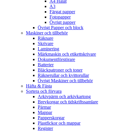
A4 Hålat
A3
Färgat papper
Fotopapper
Övrigt papper
Övrigt Papper och block
Maskiner och tillbehör
Räknare
Skrivare
Laminering
Märkmaskin och etikettskrivare
Dokumentförstörare
Batterier
Bläckpatroner och toner
Räknerullar och kvittorullar
Övrigt Maskiner och tillbehör
Häfta & Fästa
Sortera och förvara
Arkivpärm och arkivkartong
Brevkorgar och tidskriftssamlare
Pärmar
Mappar
Papperskorgar
Plastfickor och mappar
Register