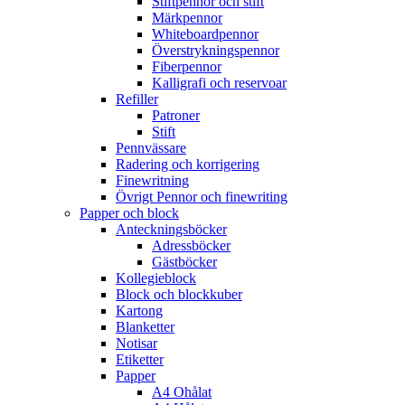
Stiftpennor och stift
Märkpennor
Whiteboardpennor
Överstrykningspennor
Fiberpennor
Kalligrafi och reservoar
Refiller
Patroner
Stift
Pennvässare
Radering och korrigering
Finewritning
Övrigt Pennor och finewriting
Papper och block
Anteckningsböcker
Adressböcker
Gästböcker
Kollegieblock
Block och blockkuber
Kartong
Blanketter
Notisar
Etiketter
Papper
A4 Ohålat