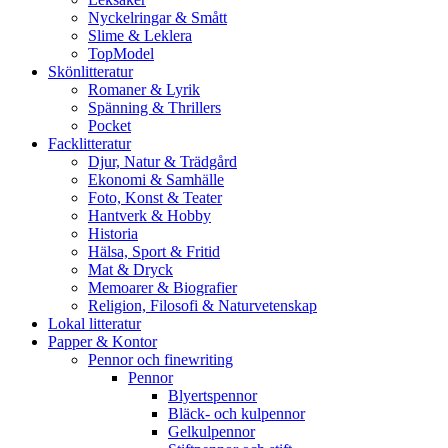
Nyckelringar & Smått
Slime & Leklera
TopModel
Skönlitteratur
Romaner & Lyrik
Spänning & Thrillers
Pocket
Facklitteratur
Djur, Natur & Trädgård
Ekonomi & Samhälle
Foto, Konst & Teater
Hantverk & Hobby
Historia
Hälsa, Sport & Fritid
Mat & Dryck
Memoarer & Biografier
Religion, Filosofi & Naturvetenskap
Lokal litteratur
Papper & Kontor
Pennor och finewriting
Pennor
Blyertspennor
Bläck- och kulpennor
Gelkulpennor