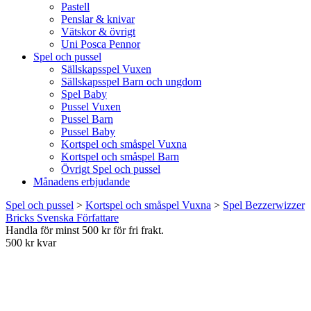
Pastell
Penslar & knivar
Vätskor & övrigt
Uni Posca Pennor
Spel och pussel
Sällskapsspel Vuxen
Sällskapsspel Barn och ungdom
Spel Baby
Pussel Vuxen
Pussel Barn
Pussel Baby
Kortspel och småspel Vuxna
Kortspel och småspel Barn
Övrigt Spel och pussel
Månadens erbjudande
Spel och pussel
>
Kortspel och småspel Vuxna
>
Spel Bezzerwizzer
Bricks Svenska Författare
Handla för minst 500 kr för fri frakt.
500 kr kvar