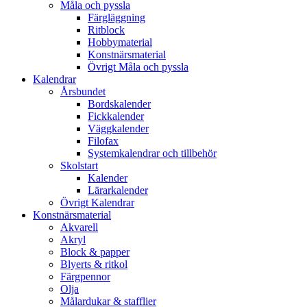
Måla och pyssla
Färgläggning
Ritblock
Hobbymaterial
Konstnärsmaterial
Övrigt Måla och pyssla
Kalendrar
Årsbundet
Bordskalender
Fickkalender
Väggkalender
Filofax
Systemkalendrar och tillbehör
Skolstart
Kalender
Lärarkalender
Övrigt Kalendrar
Konstnärsmaterial
Akvarell
Akryl
Block & papper
Blyerts & ritkol
Färgpennor
Olja
Målardukar & stafflier