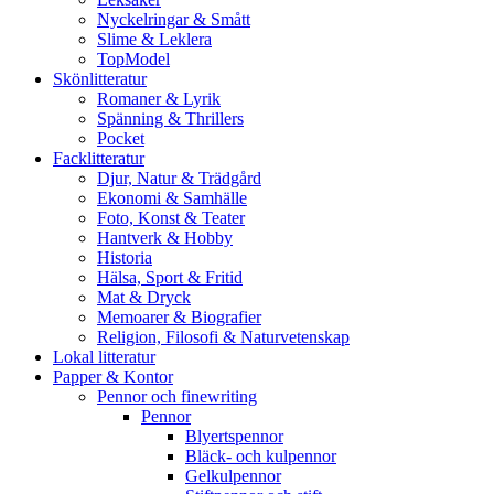
Nyckelringar & Smått
Slime & Leklera
TopModel
Skönlitteratur
Romaner & Lyrik
Spänning & Thrillers
Pocket
Facklitteratur
Djur, Natur & Trädgård
Ekonomi & Samhälle
Foto, Konst & Teater
Hantverk & Hobby
Historia
Hälsa, Sport & Fritid
Mat & Dryck
Memoarer & Biografier
Religion, Filosofi & Naturvetenskap
Lokal litteratur
Papper & Kontor
Pennor och finewriting
Pennor
Blyertspennor
Bläck- och kulpennor
Gelkulpennor