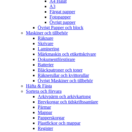
A4 Hålat
A3
Färgat papper
Fotopapper
Övrigt papper
Övrigt Papper och block
Maskiner och tillbehör
Räknare
Skrivare
Laminering
Märkmaskin och etikettskrivare
Dokumentförstörare
Batterier
Bläckpatroner och toner
Räknerullar och kvittorullar
Övrigt Maskiner och tillbehör
Häfta & Fästa
Sortera och förvara
Arkivpärm och arkivkartong
Brevkorgar och tidskriftssamlare
Pärmar
Mappar
Papperskorgar
Plastfickor och mappar
Register