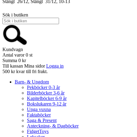
Stängt
26/12, Stängt
31/12, 10-13
Sök i butiken
Kundvagn
Antal varor
0
st
Summa
0 kr
Till kassan
Mina sidor
Logga in
500 kr kvar till fri frakt.
Barn- & Ungdom
Pekböcker 0-3 år
Bilderböcker 3-6 år
Kapitelböcker 6-9 år
Bokslukaren 9-12 år
Unga vuxna
Faktaböcker
Saga & Present
Anteckning- & Dagböcker
FidgetToys
Leksaker