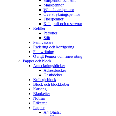
Stiftpennor och stift
Märkpennor
Whiteboardpennor
Överstrykningspennor
Fiberpennor
Kalligrafi och reservoar
Refiller
Patroner
Stift
Pennvässare
Radering och korrigering
Finewritning
Övrigt Pennor och finewriting
Papper och block
Anteckningsböcker
Adressböcker
Gästböcker
Kollegieblock
Block och blockkuber
Kartong
Blanketter
Notisar
Etiketter
Papper
A4 Ohålat