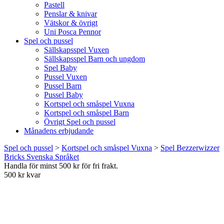
Pastell
Penslar & knivar
Vätskor & övrigt
Uni Posca Pennor
Spel och pussel
Sällskapsspel Vuxen
Sällskapsspel Barn och ungdom
Spel Baby
Pussel Vuxen
Pussel Barn
Pussel Baby
Kortspel och småspel Vuxna
Kortspel och småspel Barn
Övrigt Spel och pussel
Månadens erbjudande
Spel och pussel
>
Kortspel och småspel Vuxna
>
Spel Bezzerwizzer
Bricks Svenska Språket
Handla för minst 500 kr för fri frakt.
500 kr kvar