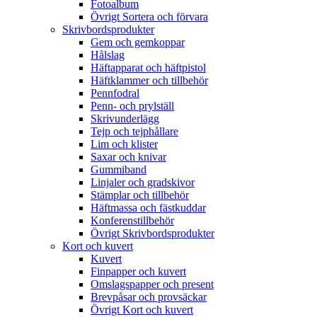
Fotoalbum
Övrigt Sortera och förvara
Skrivbordsprodukter
Gem och gemkoppar
Hålslag
Häftapparat och häftpistol
Häftklammer och tillbehör
Pennfodral
Penn- och prylställ
Skrivunderlägg
Tejp och tejphållare
Lim och klister
Saxar och knivar
Gummiband
Linjaler och gradskivor
Stämplar och tillbehör
Häftmassa och fästkuddar
Konferenstillbehör
Övrigt Skrivbordsprodukter
Kort och kuvert
Kuvert
Finpapper och kuvert
Omslagspapper och present
Brevpåsar och provsäckar
Övrigt Kort och kuvert