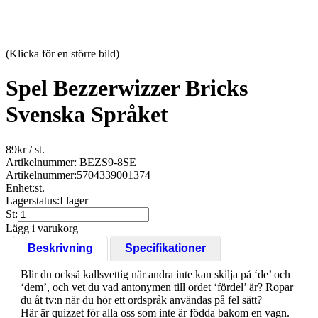
(Klicka för en större bild)
Spel Bezzerwizzer Bricks
Svenska Språket
89
kr
/ st.
Artikelnummer: BEZS9-8SE
Artikelnummer:
5704339001374
Enhet:
st.
Lagerstatus:
I lager
St:
Lägg i varukorg
Beskrivning
Specifikationer
Blir du också kallsvettig när andra inte kan skilja på ‘de’ och
‘dem’, och vet du vad antonymen till ordet ‘fördel’ är? Ropar
du åt tv:n när du hör ett ordspråk användas på fel sätt?
Här är quizzet för alla oss som inte är födda bakom en vagn.