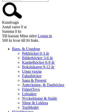
Kundvagn
Antal varor
0
st
Summa
0 kr
Till kassan
Mina sidor
Logga in
500 kr kvar till fri frakt.
Barn- & Ungdom
Pekböcker 0-3 år
Bilderböcker 3-6 år
Kapitelböcker 6-9 år
Bokslukaren 9-12 år
Unga vuxna
Faktaböcker
Saga & Present
Anteckning- & Dagböcker
FidgetToys
Leksaker
Nyckelringar & Smått
Slime & Leklera
TopModel
Skönlitteratur