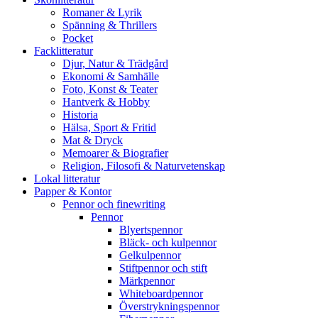
Romaner & Lyrik
Spänning & Thrillers
Pocket
Facklitteratur
Djur, Natur & Trädgård
Ekonomi & Samhälle
Foto, Konst & Teater
Hantverk & Hobby
Historia
Hälsa, Sport & Fritid
Mat & Dryck
Memoarer & Biografier
Religion, Filosofi & Naturvetenskap
Lokal litteratur
Papper & Kontor
Pennor och finewriting
Pennor
Blyertspennor
Bläck- och kulpennor
Gelkulpennor
Stiftpennor och stift
Märkpennor
Whiteboardpennor
Överstrykningspennor