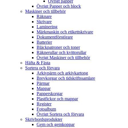
Övrigt papper
Övrigt Papper och block
Maskiner och tillbehör
Räknare
Skrivare
Laminering
Märkmaskin och etikettskrivare
Dokumentförstörare
Batterier
Bläckpatroner och toner
Räknerullar och kvittorullar
Övrigt Maskiner och tillbehör
Häfta & Fästa
Sortera och förvara
Arkivpärm och arkivkartong
Brevkorgar och tidskriftssamlare
Pärmar
Mappar
Papperskorgar
Plastfickor och mappar
Register
Fotoalbum
Övrigt Sortera och förvara
Skrivbordsprodukter
Gem och gemkoppar