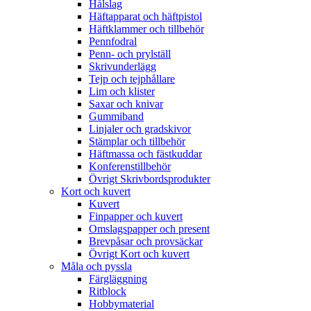
Hålslag
Häftapparat och häftpistol
Häftklammer och tillbehör
Pennfodral
Penn- och prylställ
Skrivunderlägg
Tejp och tejphållare
Lim och klister
Saxar och knivar
Gummiband
Linjaler och gradskivor
Stämplar och tillbehör
Häftmassa och fästkuddar
Konferenstillbehör
Övrigt Skrivbordsprodukter
Kort och kuvert
Kuvert
Finpapper och kuvert
Omslagspapper och present
Brevpåsar och provsäckar
Övrigt Kort och kuvert
Måla och pyssla
Färgläggning
Ritblock
Hobbymaterial