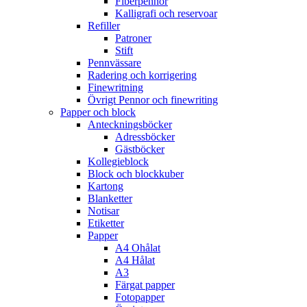
Fiberpennor
Kalligrafi och reservoar
Refiller
Patroner
Stift
Pennvässare
Radering och korrigering
Finewritning
Övrigt Pennor och finewriting
Papper och block
Anteckningsböcker
Adressböcker
Gästböcker
Kollegieblock
Block och blockkuber
Kartong
Blanketter
Notisar
Etiketter
Papper
A4 Ohålat
A4 Hålat
A3
Färgat papper
Fotopapper