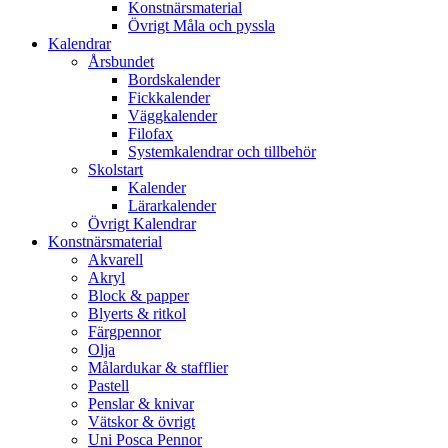
Konstnärsmaterial
Övrigt Måla och pyssla
Kalendrar
Årsbundet
Bordskalender
Fickkalender
Väggkalender
Filofax
Systemkalendrar och tillbehör
Skolstart
Kalender
Lärarkalender
Övrigt Kalendrar
Konstnärsmaterial
Akvarell
Akryl
Block & papper
Blyerts & ritkol
Färgpennor
Olja
Målardukar & stafflier
Pastell
Penslar & knivar
Vätskor & övrigt
Uni Posca Pennor