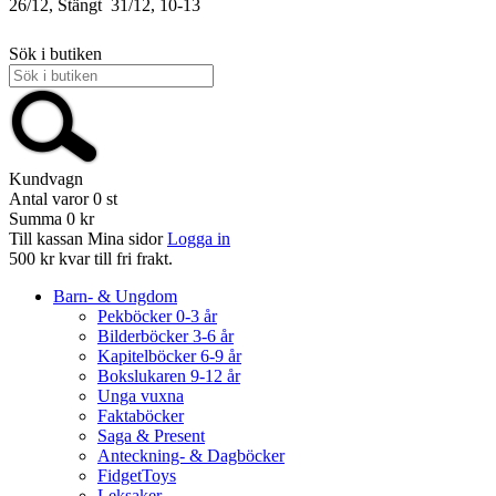
26/12, Stängt
31/12, 10-13
Sök i butiken
Kundvagn
Antal varor
0
st
Summa
0 kr
Till kassan
Mina sidor
Logga in
500 kr kvar till fri frakt.
Barn- & Ungdom
Pekböcker 0-3 år
Bilderböcker 3-6 år
Kapitelböcker 6-9 år
Bokslukaren 9-12 år
Unga vuxna
Faktaböcker
Saga & Present
Anteckning- & Dagböcker
FidgetToys
Leksaker