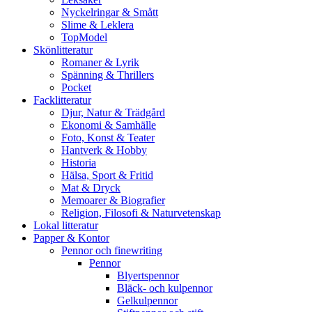
Nyckelringar & Smått
Slime & Leklera
TopModel
Skönlitteratur
Romaner & Lyrik
Spänning & Thrillers
Pocket
Facklitteratur
Djur, Natur & Trädgård
Ekonomi & Samhälle
Foto, Konst & Teater
Hantverk & Hobby
Historia
Hälsa, Sport & Fritid
Mat & Dryck
Memoarer & Biografier
Religion, Filosofi & Naturvetenskap
Lokal litteratur
Papper & Kontor
Pennor och finewriting
Pennor
Blyertspennor
Bläck- och kulpennor
Gelkulpennor