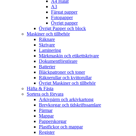
A4 Hålat
A3
Färgat papper
Fotopapper
Övrigt papper
Övrigt Papper och block
Maskiner och tillbehör
Räknare
Skrivare
Laminering
Märkmaskin och etikettskrivare
Dokumentförstörare
Batterier
Bläckpatroner och toner
Räknerullar och kvittorullar
Övrigt Maskiner och tillbehör
Häfta & Fästa
Sortera och förvara
Arkivpärm och arkivkartong
Brevkorgar och tidskriftssamlare
Pärmar
Mappar
Papperskorgar
Plastfickor och mappar
Register