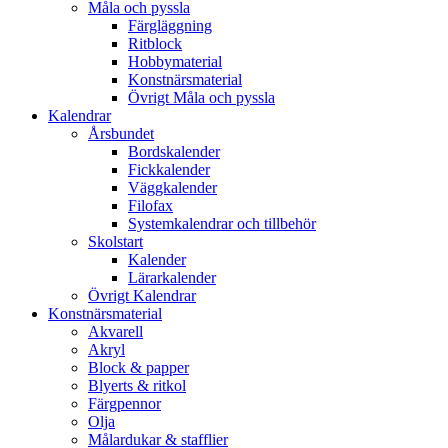
Måla och pyssla
Färgläggning
Ritblock
Hobbymaterial
Konstnärsmaterial
Övrigt Måla och pyssla
Kalendrar
Årsbundet
Bordskalender
Fickkalender
Väggkalender
Filofax
Systemkalendrar och tillbehör
Skolstart
Kalender
Lärarkalender
Övrigt Kalendrar
Konstnärsmaterial
Akvarell
Akryl
Block & papper
Blyerts & ritkol
Färgpennor
Olja
Målardukar & stafflier