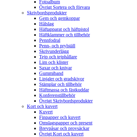
Fotoalbum
Övrigt Sortera och förvara
Skrivbordsprodukter
Gem och gemkoppar
Hålslag
Häftapparat och häftpistol
Häftklammer och tillbehör
Pennfodral
Penn- och prylställ
Skrivunderlägg
Tejp och tejphållare
Lim och klister
Saxar och knivar
Gummiband
Linjaler och gradskivor
Stämplar och tillbehör
Häftmassa och fästkuddar
Konferenstillbehör
Övrigt Skrivbordsprodukter
Kort och kuvert
Kuvert
Finpapper och kuvert
Omslagspapper och present
Brevpåsar och provsäckar
Övrigt Kort och kuvert