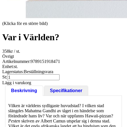
(Klicka för en större bild)
Var i Världen?
358
kr
/ st.
Övrigt
Artikelnummer:
9789151918471
Enhet:
st.
Lagerstatus:
Beställningsvara
St:
Lägg i varukorg
Beskrivning
Specifikationer
Vilken är världens sydligaste huvudstad? I vilken stad
slängdes Mahatma Gandhi av tåget i en händelse som
förändrade hans liv? Var och när uppfanns Hawaii-pizzan?
Pesten
skriven av Albert Camus utspelar sig i denna stad.
Vilket är det enda afrikanska landet att ha hinduism som den