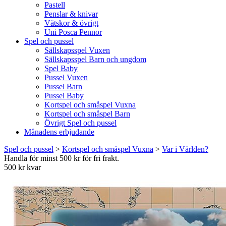
Pastell
Penslar & knivar
Vätskor & övrigt
Uni Posca Pennor
Spel och pussel
Sällskapsspel Vuxen
Sällskapsspel Barn och ungdom
Spel Baby
Pussel Vuxen
Pussel Barn
Pussel Baby
Kortspel och småspel Vuxna
Kortspel och småspel Barn
Övrigt Spel och pussel
Månadens erbjudande
Spel och pussel
>
Kortspel och småspel Vuxna
>
Var i Världen?
Handla för minst 500 kr för fri frakt.
500 kr kvar