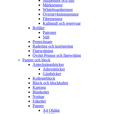
Stiftpennor och stift
Märkpennor
Whiteboardpennor
Överstrykningspennor
Fiberpennor
Kalligrafi och reservoar
Refiller
Patroner
Stift
Pennvässare
Radering och korrigering
Finewritning
Övrigt Pennor och finewriting
Papper och block
Anteckningsböcker
Adressböcker
Gästböcker
Kollegieblock
Block och blockkuber
Kartong
Blanketter
Notisar
Etiketter
Papper
A4 Ohålat