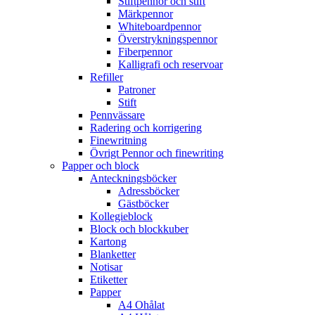
Stiftpennor och stift
Märkpennor
Whiteboardpennor
Överstrykningspennor
Fiberpennor
Kalligrafi och reservoar
Refiller
Patroner
Stift
Pennvässare
Radering och korrigering
Finewritning
Övrigt Pennor och finewriting
Papper och block
Anteckningsböcker
Adressböcker
Gästböcker
Kollegieblock
Block och blockkuber
Kartong
Blanketter
Notisar
Etiketter
Papper
A4 Ohålat