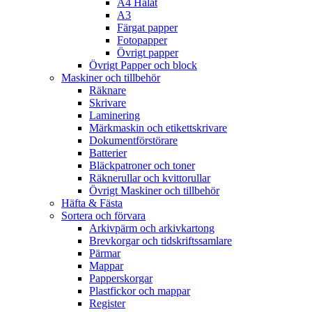
A4 Hålat
A3
Färgat papper
Fotopapper
Övrigt papper
Övrigt Papper och block
Maskiner och tillbehör
Räknare
Skrivare
Laminering
Märkmaskin och etikettskrivare
Dokumentförstörare
Batterier
Bläckpatroner och toner
Räknerullar och kvittorullar
Övrigt Maskiner och tillbehör
Häfta & Fästa
Sortera och förvara
Arkivpärm och arkivkartong
Brevkorgar och tidskriftssamlare
Pärmar
Mappar
Papperskorgar
Plastfickor och mappar
Register