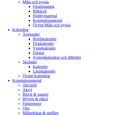
Måla och pyssla
Färgläggning
Ritblock
Hobbymaterial
Konstnärsmaterial
Övrigt Måla och pyssla
Kalendrar
Årsbundet
Bordskalender
Fickkalender
Väggkalender
Filofax
Systemkalendrar och tillbehör
Skolstart
Kalender
Lärarkalender
Övrigt Kalendrar
Konstnärsmaterial
Akvarell
Akryl
Block & papper
Blyerts & ritkol
Färgpennor
Olja
Målardukar & stafflier