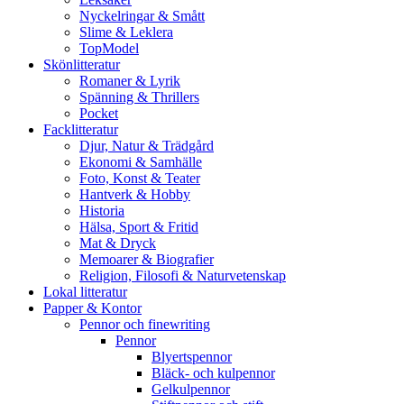
Nyckelringar & Smått
Slime & Leklera
TopModel
Skönlitteratur
Romaner & Lyrik
Spänning & Thrillers
Pocket
Facklitteratur
Djur, Natur & Trädgård
Ekonomi & Samhälle
Foto, Konst & Teater
Hantverk & Hobby
Historia
Hälsa, Sport & Fritid
Mat & Dryck
Memoarer & Biografier
Religion, Filosofi & Naturvetenskap
Lokal litteratur
Papper & Kontor
Pennor och finewriting
Pennor
Blyertspennor
Bläck- och kulpennor
Gelkulpennor