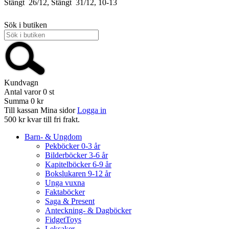
Stängt
26/12, Stängt
31/12, 10-13
Sök i butiken
Kundvagn
Antal varor
0
st
Summa
0 kr
Till kassan
Mina sidor
Logga in
500 kr kvar till fri frakt.
Barn- & Ungdom
Pekböcker 0-3 år
Bilderböcker 3-6 år
Kapitelböcker 6-9 år
Bokslukaren 9-12 år
Unga vuxna
Faktaböcker
Saga & Present
Anteckning- & Dagböcker
FidgetToys
Leksaker