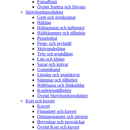
Fotoalbum
Övrigt Sortera och förvara
Skrivbordsprodukter
Gem och gemkoppar
Hålslag
Häftapparat och häftpistol
Häftklammer och tillbehör
Pennfodral
Penn- och prylställ
Skrivunderlägg
Tejp och tejphållare
Lim och klister
Saxar och knivar
Gummiband
Linjaler och gradskivor
Stämplar och tillbehör
Häftmassa och fästkuddar
Konferenstillbehör
Övrigt Skrivbordsprodukter
Kort och kuvert
Kuvert
Finpapper och kuvert
Omslagspapper och present
Brevpåsar och provsäckar
Övrigt Kort och kuvert