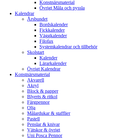
Konstnärsmaterial
Övrigt Måla och pyssla
Kalendrar
Årsbundet
Bordskalender
Fickkalender
Väggkalender
Filofax
Systemkalendrar och tillbehör
Skolstart
Kalender
Lärarkalender
Övrigt Kalendrar
Konstnärsmaterial
Akvarell
Akryl
Block & papper
Blyerts & ritkol
Färgpennor
Olja
Målardukar & stafflier
Pastell
Penslar & knivar
Vätskor & övrigt
Uni Posca Pennor