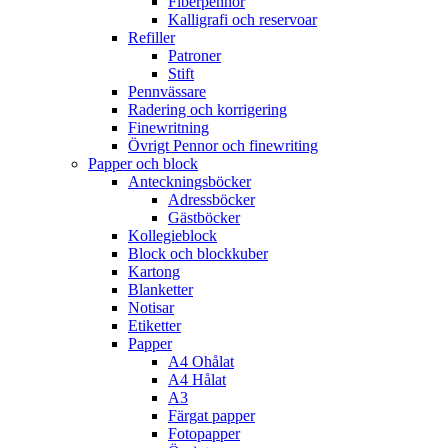
Fiberpennor
Kalligrafi och reservoar
Refiller
Patroner
Stift
Pennvässare
Radering och korrigering
Finewritning
Övrigt Pennor och finewriting
Papper och block
Anteckningsböcker
Adressböcker
Gästböcker
Kollegieblock
Block och blockkuber
Kartong
Blanketter
Notisar
Etiketter
Papper
A4 Ohålat
A4 Hålat
A3
Färgat papper
Fotopapper