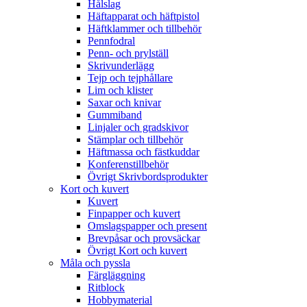
Hålslag
Häftapparat och häftpistol
Häftklammer och tillbehör
Pennfodral
Penn- och prylställ
Skrivunderlägg
Tejp och tejphållare
Lim och klister
Saxar och knivar
Gummiband
Linjaler och gradskivor
Stämplar och tillbehör
Häftmassa och fästkuddar
Konferenstillbehör
Övrigt Skrivbordsprodukter
Kort och kuvert
Kuvert
Finpapper och kuvert
Omslagspapper och present
Brevpåsar och provsäckar
Övrigt Kort och kuvert
Måla och pyssla
Färgläggning
Ritblock
Hobbymaterial