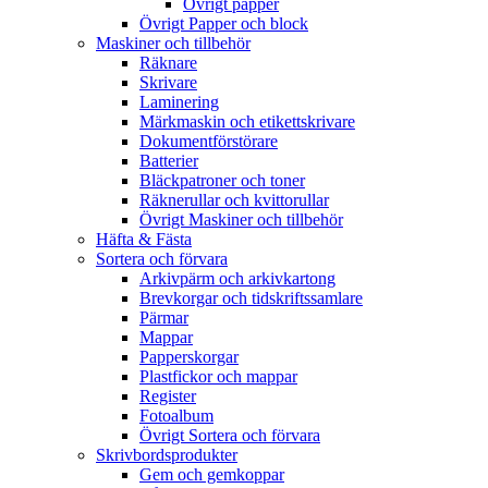
Övrigt papper
Övrigt Papper och block
Maskiner och tillbehör
Räknare
Skrivare
Laminering
Märkmaskin och etikettskrivare
Dokumentförstörare
Batterier
Bläckpatroner och toner
Räknerullar och kvittorullar
Övrigt Maskiner och tillbehör
Häfta & Fästa
Sortera och förvara
Arkivpärm och arkivkartong
Brevkorgar och tidskriftssamlare
Pärmar
Mappar
Papperskorgar
Plastfickor och mappar
Register
Fotoalbum
Övrigt Sortera och förvara
Skrivbordsprodukter
Gem och gemkoppar