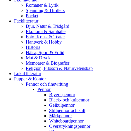
Romaner & Lyrik
Spänning & Thrillers
Pocket
Facklitteratur
Djur, Natur & Trädgård
Ekonomi & Samhälle
Foto, Konst & Teater
Hantverk & Hobby
Historia
Hälsa, Sport & Fritid
Mat & Dryck
Memoarer & Biografier
Religion, Filosofi & Naturvetenskap
Lokal litteratur
Papper & Kontor
Pennor och finewriting
Pennor
Blyertspennor
Bläck- och kulpennor
Gelkulpennor
Stiftpennor och stift
Märkpennor
Whiteboardpennor
Överstrykningspennor