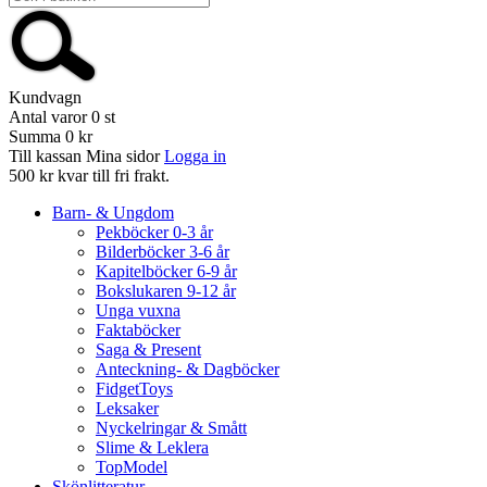
Kundvagn
Antal varor
0
st
Summa
0 kr
Till kassan
Mina sidor
Logga in
500 kr kvar till fri frakt.
Barn- & Ungdom
Pekböcker 0-3 år
Bilderböcker 3-6 år
Kapitelböcker 6-9 år
Bokslukaren 9-12 år
Unga vuxna
Faktaböcker
Saga & Present
Anteckning- & Dagböcker
FidgetToys
Leksaker
Nyckelringar & Smått
Slime & Leklera
TopModel
Skönlitteratur