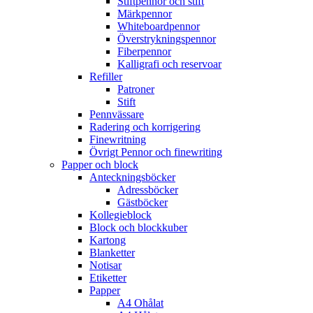
Stiftpennor och stift
Märkpennor
Whiteboardpennor
Överstrykningspennor
Fiberpennor
Kalligrafi och reservoar
Refiller
Patroner
Stift
Pennvässare
Radering och korrigering
Finewritning
Övrigt Pennor och finewriting
Papper och block
Anteckningsböcker
Adressböcker
Gästböcker
Kollegieblock
Block och blockkuber
Kartong
Blanketter
Notisar
Etiketter
Papper
A4 Ohålat