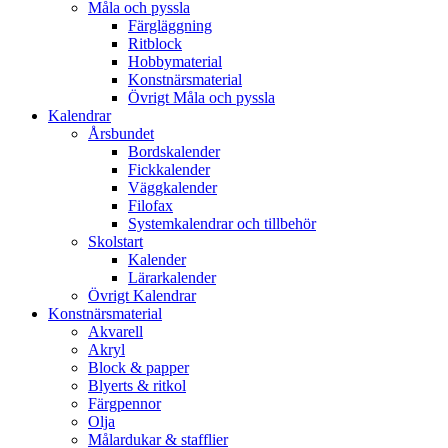
Måla och pyssla
Färgläggning
Ritblock
Hobbymaterial
Konstnärsmaterial
Övrigt Måla och pyssla
Kalendrar
Årsbundet
Bordskalender
Fickkalender
Väggkalender
Filofax
Systemkalendrar och tillbehör
Skolstart
Kalender
Lärarkalender
Övrigt Kalendrar
Konstnärsmaterial
Akvarell
Akryl
Block & papper
Blyerts & ritkol
Färgpennor
Olja
Målardukar & stafflier