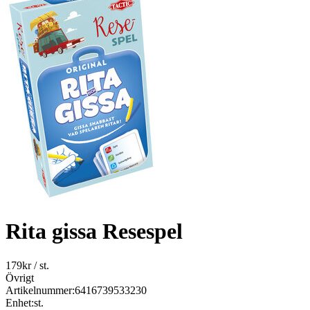
Rita gissa Resespel
179
kr
/ st.
Övrigt
Artikelnummer:
6416739533230
Enhet:
st.