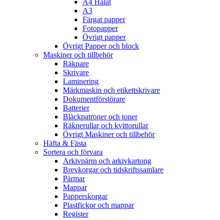
A4 Hålat
A3
Färgat papper
Fotopapper
Övrigt papper
Övrigt Papper och block
Maskiner och tillbehör
Räknare
Skrivare
Laminering
Märkmaskin och etikettskrivare
Dokumentförstörare
Batterier
Bläckpatroner och toner
Räknerullar och kvittorullar
Övrigt Maskiner och tillbehör
Häfta & Fästa
Sortera och förvara
Arkivpärm och arkivkartong
Brevkorgar och tidskriftssamlare
Pärmar
Mappar
Papperskorgar
Plastfickor och mappar
Register