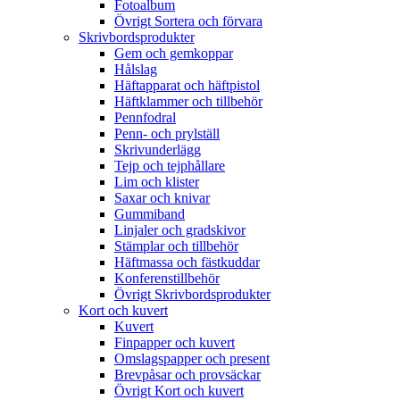
Fotoalbum
Övrigt Sortera och förvara
Skrivbordsprodukter
Gem och gemkoppar
Hålslag
Häftapparat och häftpistol
Häftklammer och tillbehör
Pennfodral
Penn- och prylställ
Skrivunderlägg
Tejp och tejphållare
Lim och klister
Saxar och knivar
Gummiband
Linjaler och gradskivor
Stämplar och tillbehör
Häftmassa och fästkuddar
Konferenstillbehör
Övrigt Skrivbordsprodukter
Kort och kuvert
Kuvert
Finpapper och kuvert
Omslagspapper och present
Brevpåsar och provsäckar
Övrigt Kort och kuvert