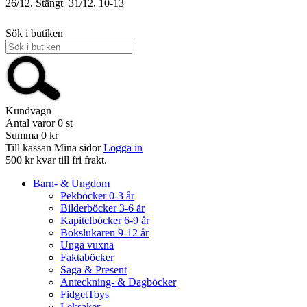
26/12, Stängt
31/12, 10-13
Sök i butiken
Kundvagn
Antal varor
0
st
Summa
0 kr
Till kassan
Mina sidor
Logga in
500 kr kvar till fri frakt.
Barn- & Ungdom
Pekböcker 0-3 år
Bilderböcker 3-6 år
Kapitelböcker 6-9 år
Bokslukaren 9-12 år
Unga vuxna
Faktaböcker
Saga & Present
Anteckning- & Dagböcker
FidgetToys
Leksaker