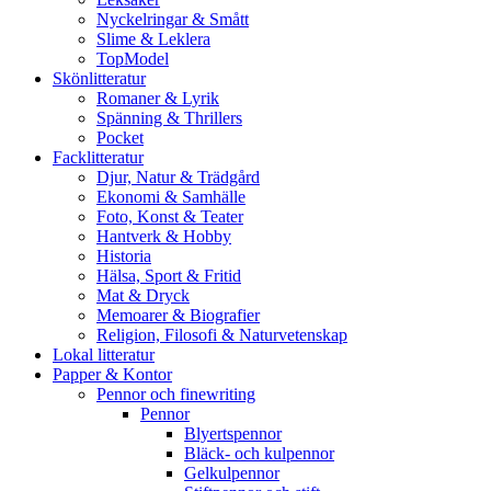
Nyckelringar & Smått
Slime & Leklera
TopModel
Skönlitteratur
Romaner & Lyrik
Spänning & Thrillers
Pocket
Facklitteratur
Djur, Natur & Trädgård
Ekonomi & Samhälle
Foto, Konst & Teater
Hantverk & Hobby
Historia
Hälsa, Sport & Fritid
Mat & Dryck
Memoarer & Biografier
Religion, Filosofi & Naturvetenskap
Lokal litteratur
Papper & Kontor
Pennor och finewriting
Pennor
Blyertspennor
Bläck- och kulpennor
Gelkulpennor