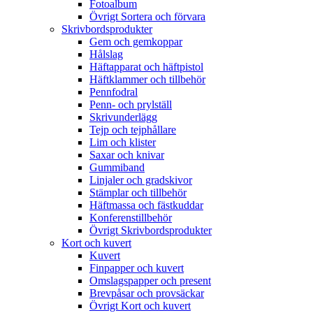
Fotoalbum
Övrigt Sortera och förvara
Skrivbordsprodukter
Gem och gemkoppar
Hålslag
Häftapparat och häftpistol
Häftklammer och tillbehör
Pennfodral
Penn- och prylställ
Skrivunderlägg
Tejp och tejphållare
Lim och klister
Saxar och knivar
Gummiband
Linjaler och gradskivor
Stämplar och tillbehör
Häftmassa och fästkuddar
Konferenstillbehör
Övrigt Skrivbordsprodukter
Kort och kuvert
Kuvert
Finpapper och kuvert
Omslagspapper och present
Brevpåsar och provsäckar
Övrigt Kort och kuvert