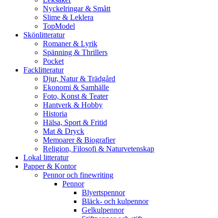
Nyckelringar & Smått
Slime & Leklera
TopModel
Skönlitteratur
Romaner & Lyrik
Spänning & Thrillers
Pocket
Facklitteratur
Djur, Natur & Trädgård
Ekonomi & Samhälle
Foto, Konst & Teater
Hantverk & Hobby
Historia
Hälsa, Sport & Fritid
Mat & Dryck
Memoarer & Biografier
Religion, Filosofi & Naturvetenskap
Lokal litteratur
Papper & Kontor
Pennor och finewriting
Pennor
Blyertspennor
Bläck- och kulpennor
Gelkulpennor