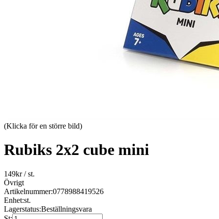
(Klicka för en större bild)
Rubiks 2x2 cube mini
149
kr
/ st.
Övrigt
Artikelnummer:
0778988419526
Enhet:
st.
Lagerstatus:
Beställningsvara
St: