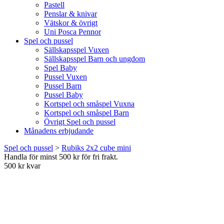
Pastell
Penslar & knivar
Vätskor & övrigt
Uni Posca Pennor
Spel och pussel
Sällskapsspel Vuxen
Sällskapsspel Barn och ungdom
Spel Baby
Pussel Vuxen
Pussel Barn
Pussel Baby
Kortspel och småspel Vuxna
Kortspel och småspel Barn
Övrigt Spel och pussel
Månadens erbjudande
Spel och pussel
>
Rubiks 2x2 cube mini
Handla för minst 500 kr för fri frakt.
500 kr kvar