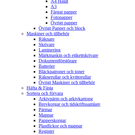
A4 Hålat
A3
Färgat papper
Fotopapper
Övrigt papper
Övrigt Papper och block
Maskiner och tillbehör
Räknare
Skrivare
Laminering
Märkmaskin och etikettskrivare
Dokumentförstörare
Batterier
Bläckpatroner och toner
Räknerullar och kvittorullar
Övrigt Maskiner och tillbehör
Häfta & Fästa
Sortera och förvara
Arkivpärm och arkivkartong
Brevkorgar och tidskriftssamlare
Pärmar
Mappar
Papperskorgar
Plastfickor och mappar
Register