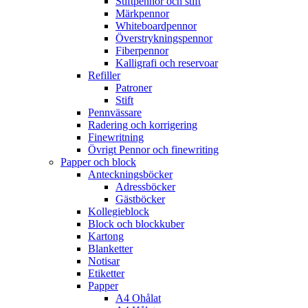
Stiftpennor och stift
Märkpennor
Whiteboardpennor
Överstrykningspennor
Fiberpennor
Kalligrafi och reservoar
Refiller
Patroner
Stift
Pennvässare
Radering och korrigering
Finewritning
Övrigt Pennor och finewriting
Papper och block
Anteckningsböcker
Adressböcker
Gästböcker
Kollegieblock
Block och blockkuber
Kartong
Blanketter
Notisar
Etiketter
Papper
A4 Ohålat