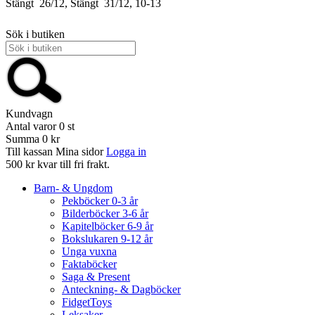
Stängt
26/12, Stängt
31/12, 10-13
Sök i butiken
Kundvagn
Antal varor
0
st
Summa
0 kr
Till kassan
Mina sidor
Logga in
500 kr kvar till fri frakt.
Barn- & Ungdom
Pekböcker 0-3 år
Bilderböcker 3-6 år
Kapitelböcker 6-9 år
Bokslukaren 9-12 år
Unga vuxna
Faktaböcker
Saga & Present
Anteckning- & Dagböcker
FidgetToys
Leksaker