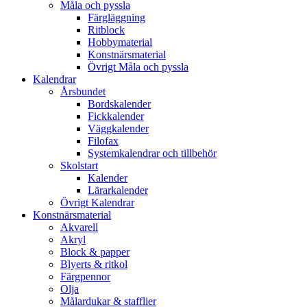
Måla och pyssla
Färgläggning
Ritblock
Hobbymaterial
Konstnärsmaterial
Övrigt Måla och pyssla
Kalendrar
Årsbundet
Bordskalender
Fickkalender
Väggkalender
Filofax
Systemkalendrar och tillbehör
Skolstart
Kalender
Lärarkalender
Övrigt Kalendrar
Konstnärsmaterial
Akvarell
Akryl
Block & papper
Blyerts & ritkol
Färgpennor
Olja
Målardukar & stafflier