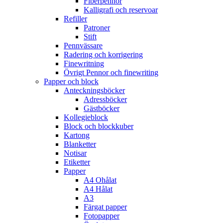
Fiberpennor
Kalligrafi och reservoar
Refiller
Patroner
Stift
Pennvässare
Radering och korrigering
Finewritning
Övrigt Pennor och finewriting
Papper och block
Anteckningsböcker
Adressböcker
Gästböcker
Kollegieblock
Block och blockkuber
Kartong
Blanketter
Notisar
Etiketter
Papper
A4 Ohålat
A4 Hålat
A3
Färgat papper
Fotopapper