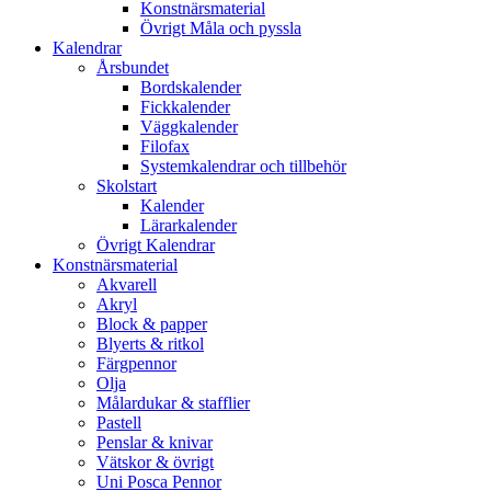
Konstnärsmaterial
Övrigt Måla och pyssla
Kalendrar
Årsbundet
Bordskalender
Fickkalender
Väggkalender
Filofax
Systemkalendrar och tillbehör
Skolstart
Kalender
Lärarkalender
Övrigt Kalendrar
Konstnärsmaterial
Akvarell
Akryl
Block & papper
Blyerts & ritkol
Färgpennor
Olja
Målardukar & stafflier
Pastell
Penslar & knivar
Vätskor & övrigt
Uni Posca Pennor