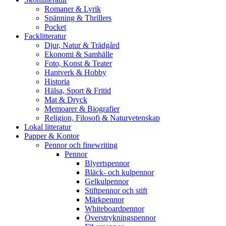
Romaner & Lyrik
Spänning & Thrillers
Pocket
Facklitteratur
Djur, Natur & Trädgård
Ekonomi & Samhälle
Foto, Konst & Teater
Hantverk & Hobby
Historia
Hälsa, Sport & Fritid
Mat & Dryck
Memoarer & Biografier
Religion, Filosofi & Naturvetenskap
Lokal litteratur
Papper & Kontor
Pennor och finewriting
Pennor
Blyertspennor
Bläck- och kulpennor
Gelkulpennor
Stiftpennor och stift
Märkpennor
Whiteboardpennor
Överstrykningspennor