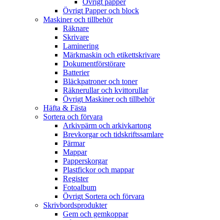
Övrigt papper
Övrigt Papper och block
Maskiner och tillbehör
Räknare
Skrivare
Laminering
Märkmaskin och etikettskrivare
Dokumentförstörare
Batterier
Bläckpatroner och toner
Räknerullar och kvittorullar
Övrigt Maskiner och tillbehör
Häfta & Fästa
Sortera och förvara
Arkivpärm och arkivkartong
Brevkorgar och tidskriftssamlare
Pärmar
Mappar
Papperskorgar
Plastfickor och mappar
Register
Fotoalbum
Övrigt Sortera och förvara
Skrivbordsprodukter
Gem och gemkoppar