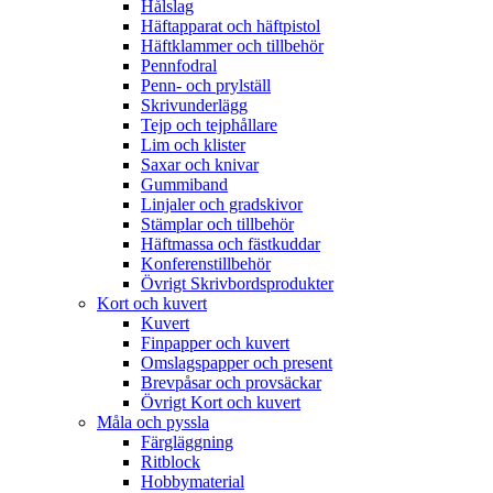
Hålslag
Häftapparat och häftpistol
Häftklammer och tillbehör
Pennfodral
Penn- och prylställ
Skrivunderlägg
Tejp och tejphållare
Lim och klister
Saxar och knivar
Gummiband
Linjaler och gradskivor
Stämplar och tillbehör
Häftmassa och fästkuddar
Konferenstillbehör
Övrigt Skrivbordsprodukter
Kort och kuvert
Kuvert
Finpapper och kuvert
Omslagspapper och present
Brevpåsar och provsäckar
Övrigt Kort och kuvert
Måla och pyssla
Färgläggning
Ritblock
Hobbymaterial