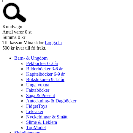
Kundvagn
Antal varor
0
st
Summa
0 kr
Till kassan
Mina sidor
Logga in
500 kr kvar till fri frakt.
Barn- & Ungdom
Pekböcker 0-3 år
Bilderböcker 3-6 år
Kapitelböcker 6-9 år
Bokslukaren 9-12 år
Unga vuxna
Faktaböcker
Saga & Present
Anteckning- & Dagböcker
FidgetToys
Leksaker
Nyckelringar & Smått
Slime & Leklera
TopModel
Skönlitteratur