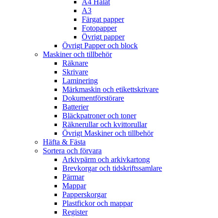
A4 Hålat
A3
Färgat papper
Fotopapper
Övrigt papper
Övrigt Papper och block
Maskiner och tillbehör
Räknare
Skrivare
Laminering
Märkmaskin och etikettskrivare
Dokumentförstörare
Batterier
Bläckpatroner och toner
Räknerullar och kvittorullar
Övrigt Maskiner och tillbehör
Häfta & Fästa
Sortera och förvara
Arkivpärm och arkivkartong
Brevkorgar och tidskriftssamlare
Pärmar
Mappar
Papperskorgar
Plastfickor och mappar
Register