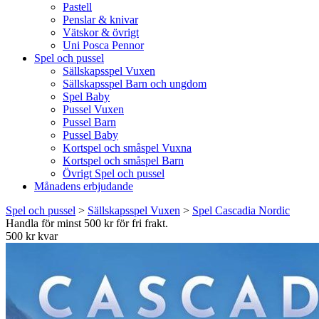
Pastell
Penslar & knivar
Vätskor & övrigt
Uni Posca Pennor
Spel och pussel
Sällskapsspel Vuxen
Sällskapsspel Barn och ungdom
Spel Baby
Pussel Vuxen
Pussel Barn
Pussel Baby
Kortspel och småspel Vuxna
Kortspel och småspel Barn
Övrigt Spel och pussel
Månadens erbjudande
Spel och pussel
>
Sällskapsspel Vuxen
>
Spel Cascadia Nordic
Handla för minst 500 kr för fri frakt.
500 kr kvar