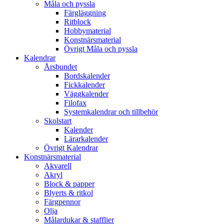
Måla och pyssla
Färgläggning
Ritblock
Hobbymaterial
Konstnärsmaterial
Övrigt Måla och pyssla
Kalendrar
Årsbundet
Bordskalender
Fickkalender
Väggkalender
Filofax
Systemkalendrar och tillbehör
Skolstart
Kalender
Lärarkalender
Övrigt Kalendrar
Konstnärsmaterial
Akvarell
Akryl
Block & papper
Blyerts & ritkol
Färgpennor
Olja
Målardukar & stafflier