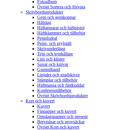
Fotoalbum
Övrigt Sortera och förvara
Skrivbordsprodukter
Gem och gemkoppar
Hålslag
Häftapparat och häftpistol
Häftklammer och tillbehör
Pennfodral
Penn- och prylställ
Skrivunderlägg
Tejp och tejphållare
Lim och klister
Saxar och knivar
Gummiband
Linjaler och gradskivor
Stämplar och tillbehör
Häftmassa och fästkuddar
Konferenstillbehör
Övrigt Skrivbordsprodukter
Kort och kuvert
Kuvert
Finpapper och kuvert
Omslagspapper och present
Brevpåsar och provsäckar
Övrigt Kort och kuvert