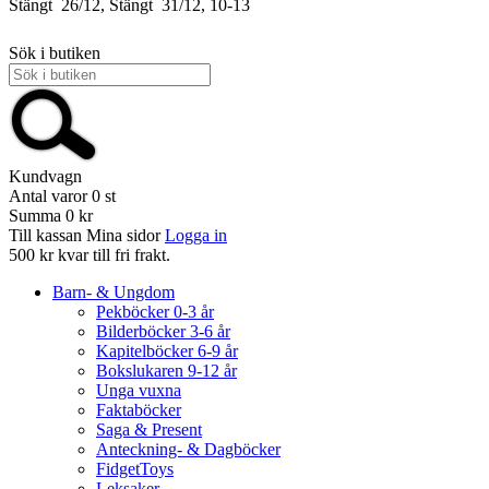
Stängt
26/12, Stängt
31/12, 10-13
Sök i butiken
Kundvagn
Antal varor
0
st
Summa
0 kr
Till kassan
Mina sidor
Logga in
500 kr kvar till fri frakt.
Barn- & Ungdom
Pekböcker 0-3 år
Bilderböcker 3-6 år
Kapitelböcker 6-9 år
Bokslukaren 9-12 år
Unga vuxna
Faktaböcker
Saga & Present
Anteckning- & Dagböcker
FidgetToys
Leksaker