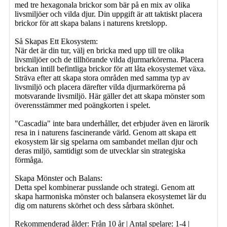
med tre hexagonala brickor som bär på en mix av olika
livsmiljöer och vilda djur. Din uppgift är att taktiskt placera
brickor för att skapa balans i naturens kretslopp.
Så Skapas Ett Ekosystem:
När det är din tur, välj en bricka med upp till tre olika
livsmiljöer och de tillhörande vilda djurmarkörerna. Placera
brickan intill befintliga brickor för att låta ekosystemet växa.
Sträva efter att skapa stora områden med samma typ av
livsmiljö och placera därefter vilda djurmarkörerna på
motsvarande livsmiljö. Här gäller det att skapa mönster som
överensstämmer med poängkorten i spelet.
"Cascadia" inte bara underhåller, det erbjuder även en lärorik
resa in i naturens fascinerande värld. Genom att skapa ett
ekosystem lär sig spelarna om sambandet mellan djur och
deras miljö, samtidigt som de utvecklar sin strategiska
förmåga.
Skapa Mönster och Balans:
Detta spel kombinerar pusslande och strategi. Genom att
skapa harmoniska mönster och balansera ekosystemet lär du
dig om naturens skörhet och dess sårbara skönhet.
Rekommenderad ålder: Från 10 år | Antal spelare: 1-4 |