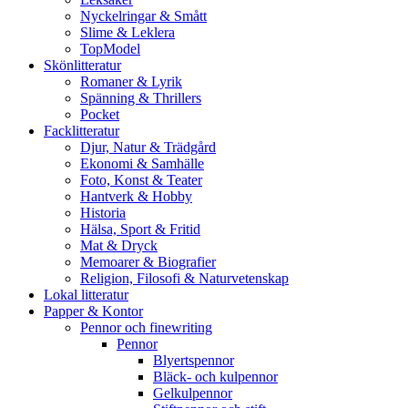
Nyckelringar & Smått
Slime & Leklera
TopModel
Skönlitteratur
Romaner & Lyrik
Spänning & Thrillers
Pocket
Facklitteratur
Djur, Natur & Trädgård
Ekonomi & Samhälle
Foto, Konst & Teater
Hantverk & Hobby
Historia
Hälsa, Sport & Fritid
Mat & Dryck
Memoarer & Biografier
Religion, Filosofi & Naturvetenskap
Lokal litteratur
Papper & Kontor
Pennor och finewriting
Pennor
Blyertspennor
Bläck- och kulpennor
Gelkulpennor