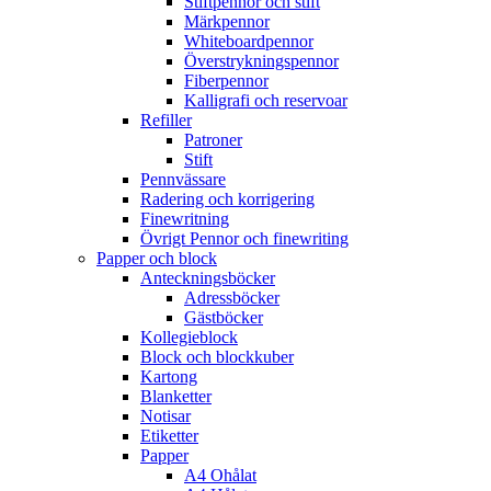
Stiftpennor och stift
Märkpennor
Whiteboardpennor
Överstrykningspennor
Fiberpennor
Kalligrafi och reservoar
Refiller
Patroner
Stift
Pennvässare
Radering och korrigering
Finewritning
Övrigt Pennor och finewriting
Papper och block
Anteckningsböcker
Adressböcker
Gästböcker
Kollegieblock
Block och blockkuber
Kartong
Blanketter
Notisar
Etiketter
Papper
A4 Ohålat