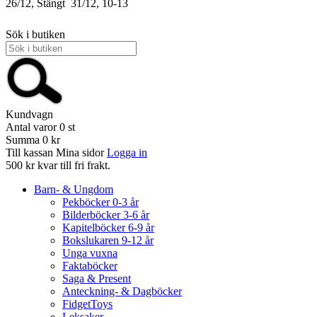
26/12, Stängt
31/12, 10-13
Sök i butiken
Kundvagn
Antal varor
0
st
Summa
0 kr
Till kassan
Mina sidor
Logga in
500 kr kvar till fri frakt.
Barn- & Ungdom
Pekböcker 0-3 år
Bilderböcker 3-6 år
Kapitelböcker 6-9 år
Bokslukaren 9-12 år
Unga vuxna
Faktaböcker
Saga & Present
Anteckning- & Dagböcker
FidgetToys
Leksaker