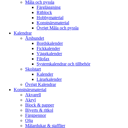
Måla och pyssla
Färgläggning
Ritblock
Hobbymaterial
Konstnärsmaterial
Övrigt Måla och pyssla
Kalendrar
Årsbundet
Bordskalender
Fickkalender
Väggkalender
Filofax
Systemkalendrar och tillbehör
Skolstart
Kalender
Lärarkalender
Övrigt Kalendrar
Konstnärsmaterial
Akvarell
Akryl
Block & papper
Blyerts & ritkol
Färgpennor
Olja
Målardukar & stafflier