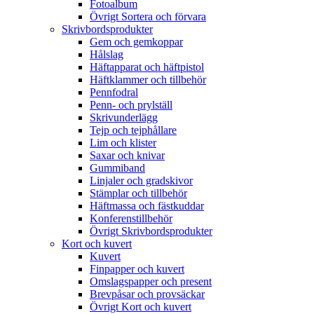
Fotoalbum
Övrigt Sortera och förvara
Skrivbordsprodukter
Gem och gemkoppar
Hålslag
Häftapparat och häftpistol
Häftklammer och tillbehör
Pennfodral
Penn- och prylställ
Skrivunderlägg
Tejp och tejphållare
Lim och klister
Saxar och knivar
Gummiband
Linjaler och gradskivor
Stämplar och tillbehör
Häftmassa och fästkuddar
Konferenstillbehör
Övrigt Skrivbordsprodukter
Kort och kuvert
Kuvert
Finpapper och kuvert
Omslagspapper och present
Brevpåsar och provsäckar
Övrigt Kort och kuvert