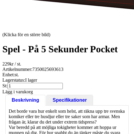
(Klicka för en större bild)
Spel - På 5 Sekunder Pocket
229
kr
/ st.
Artikelnummer:
7350025693613
Enhet:
st.
Lagerstatus:
I lager
St:
Lägg i varukorg
Beskrivning
Specifikationer
Det borde vara hur enkelt som helst, att räkna upp tre svenska
komiker eller tre husdjur eller tre saker som har armar. Men
frågan är, klarar du det under extrem tidspress?
Var beredd på att möjliga tokigheter kommer att hoppa ur
munnen på dig. För hur snabbt du än tänker måste du svara