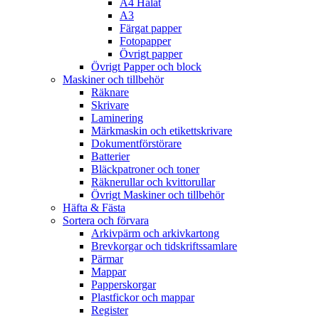
A4 Hålat
A3
Färgat papper
Fotopapper
Övrigt papper
Övrigt Papper och block
Maskiner och tillbehör
Räknare
Skrivare
Laminering
Märkmaskin och etikettskrivare
Dokumentförstörare
Batterier
Bläckpatroner och toner
Räknerullar och kvittorullar
Övrigt Maskiner och tillbehör
Häfta & Fästa
Sortera och förvara
Arkivpärm och arkivkartong
Brevkorgar och tidskriftssamlare
Pärmar
Mappar
Papperskorgar
Plastfickor och mappar
Register