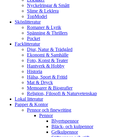
Nyckelringar & Smått
Slime & Leklera
TopModel
Skönlitteratur
Romaner & Lyrik
Spänning & Thrillers
Pocket
Facklitteratur
Djur, Natur & Trädgård
Ekonomi & Samhälle
Foto, Konst & Teater
Hantverk & Hobby
Historia
Hälsa, Sport & Fritid
Mat & Dryck
Memoarer & Biografier
Religion, Filosofi & Naturvetenskap
Lokal litteratur
Papper & Kontor
Pennor och finewriting
Pennor
Blyertspennor
Bläck- och kulpennor
Gelkulpennor