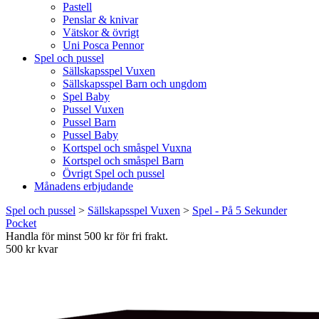
Pastell
Penslar & knivar
Vätskor & övrigt
Uni Posca Pennor
Spel och pussel
Sällskapsspel Vuxen
Sällskapsspel Barn och ungdom
Spel Baby
Pussel Vuxen
Pussel Barn
Pussel Baby
Kortspel och småspel Vuxna
Kortspel och småspel Barn
Övrigt Spel och pussel
Månadens erbjudande
Spel och pussel
>
Sällskapsspel Vuxen
>
Spel - På 5 Sekunder
Pocket
Handla för minst 500 kr för fri frakt.
500 kr kvar