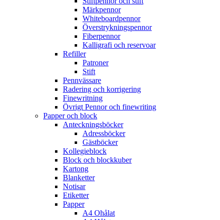
Stiftpennor och stift
Märkpennor
Whiteboardpennor
Överstrykningspennor
Fiberpennor
Kalligrafi och reservoar
Refiller
Patroner
Stift
Pennvässare
Radering och korrigering
Finewritning
Övrigt Pennor och finewriting
Papper och block
Anteckningsböcker
Adressböcker
Gästböcker
Kollegieblock
Block och blockkuber
Kartong
Blanketter
Notisar
Etiketter
Papper
A4 Ohålat