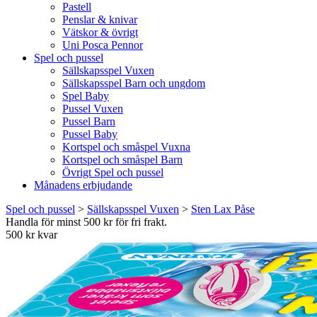
Pastell
Penslar & knivar
Vätskor & övrigt
Uni Posca Pennor
Spel och pussel
Sällskapsspel Vuxen
Sällskapsspel Barn och ungdom
Spel Baby
Pussel Vuxen
Pussel Barn
Pussel Baby
Kortspel och småspel Vuxna
Kortspel och småspel Barn
Övrigt Spel och pussel
Månadens erbjudande
Spel och pussel
>
Sällskapsspel Vuxen
>
Sten Lax Påse
Handla för minst 500 kr för fri frakt.
500 kr kvar