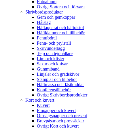
Fotoalbum
Övrigt Sortera och förvara
Skrivbordsprodukter
Gem och gemkoppar
Hålslag
Häftapparat och häftpistol
Häftklammer och tillbehör
Pennfodral
Penn- och prylställ
Skrivunderlägg
Tejp och tejphållare
Lim och klister
Saxar och knivar
Gummiband
Linjaler och gradskivor
Stämplar och tillbehör
Häftmassa och fästkuddar
Konferenstillbehör
Övrigt Skrivbordsprodukter
Kort och kuvert
Kuvert
Finpapper och kuvert
Omslagspapper och present
Brevpåsar och provsäckar
Övrigt Kort och kuvert