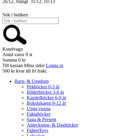
26/12, Stängt
31/12, 10-13
Sök i butiken
Kundvagn
Antal varor
0
st
Summa
0 kr
Till kassan
Mina sidor
Logga in
500 kr kvar till fri frakt.
Barn- & Ungdom
Pekböcker 0-3 år
Bilderböcker 3-6 år
Kapitelböcker 6-9 år
Bokslukaren 9-12 år
Unga vuxna
Faktaböcker
Saga & Present
Anteckning- & Dagböcker
FidgetToys
Leksaker