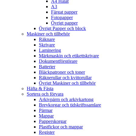
A4 Hålat
A3
Färgat papper
Fotopapper
Övrigt papper
Övrigt Papper och block
Maskiner och tillbehör
Räknare
Skrivare
Laminering
Märkmaskin och etikettskrivare
Dokumentförstörare
Batterier
Bläckpatroner och toner
Räknerullar och kvittorullar
Övrigt Maskiner och tillbehör
Häfta & Fästa
Sortera och förvara
Arkivpärm och arkivkartong
Brevkorgar och tidskriftssamlare
Pärmar
Mappar
Papperskorgar
Plastfickor och mappar
Register