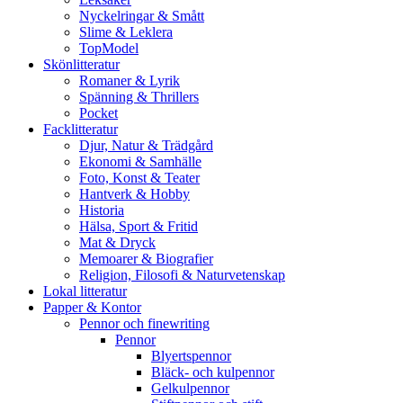
Nyckelringar & Smått
Slime & Leklera
TopModel
Skönlitteratur
Romaner & Lyrik
Spänning & Thrillers
Pocket
Facklitteratur
Djur, Natur & Trädgård
Ekonomi & Samhälle
Foto, Konst & Teater
Hantverk & Hobby
Historia
Hälsa, Sport & Fritid
Mat & Dryck
Memoarer & Biografier
Religion, Filosofi & Naturvetenskap
Lokal litteratur
Papper & Kontor
Pennor och finewriting
Pennor
Blyertspennor
Bläck- och kulpennor
Gelkulpennor