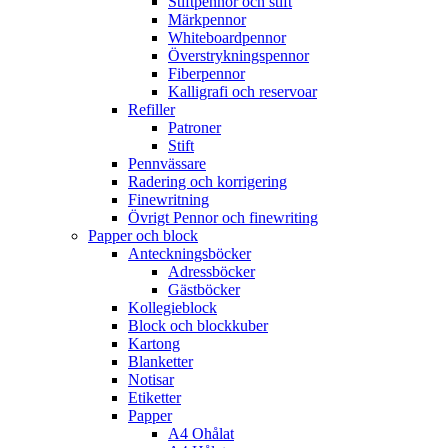
Stiftpennor och stift
Märkpennor
Whiteboardpennor
Överstrykningspennor
Fiberpennor
Kalligrafi och reservoar
Refiller
Patroner
Stift
Pennvässare
Radering och korrigering
Finewritning
Övrigt Pennor och finewriting
Papper och block
Anteckningsböcker
Adressböcker
Gästböcker
Kollegieblock
Block och blockkuber
Kartong
Blanketter
Notisar
Etiketter
Papper
A4 Ohålat