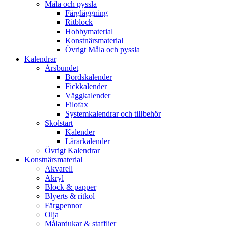
Måla och pyssla
Färgläggning
Ritblock
Hobbymaterial
Konstnärsmaterial
Övrigt Måla och pyssla
Kalendrar
Årsbundet
Bordskalender
Fickkalender
Väggkalender
Filofax
Systemkalendrar och tillbehör
Skolstart
Kalender
Lärarkalender
Övrigt Kalendrar
Konstnärsmaterial
Akvarell
Akryl
Block & papper
Blyerts & ritkol
Färgpennor
Olja
Målardukar & stafflier