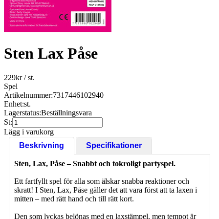
Sten Lax Påse
229
kr
/ st.
Spel
Artikelnummer:
7317446102940
Enhet:
st.
Lagerstatus:
Beställningsvara
St:
Lägg i varukorg
Beskrivning
Specifikationer
Sten, Lax, Påse – Snabbt och tokroligt partyspel.
Ett fartfyllt spel för alla som älskar snabba reaktioner och
skratt! I Sten, Lax, Påse gäller det att vara först att ta laxen i
mitten – med rätt hand och till rätt kort.
Den som lyckas belönas med en laxstämpel, men tempot är