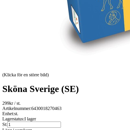
(Klicka för en större bild)
Sköna Sverige (SE)
299
kr
/ st.
Artikelnummer:
6430018270463
Enhet:
st.
Lagerstatus:
I lager
St: