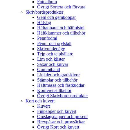
Fotoalbum
Övrigt Sortera och förvara
Skrivbordsprodukter
Gem och gemkoppar
Hålslag
Häftapparat och häftpistol
Häftklammer och tillbehör
Pennfodral
Penn- och prylställ
Skrivunderlägg
Tejp och tejphållare
Lim och klister
Saxar och knivar
Gummiband
Linjaler och gradskivor
Stämplar och tillbehör
Häftmassa och fästkuddar
Konferenstillbehör
Övrigt Skrivbordsprodukter
Kort och kuvert
Kuvert
Finpapper och kuvert
Omslagspapper och present
Brevpåsar och provsäckar
Övrigt Kort och kuvert