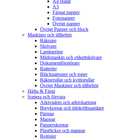
A4 Hålat
A3
Färgat papper
Fotopapper
Övrigt papper
Övrigt Papper och block
Maskiner och tillbehör
Räknare
Skrivare
Laminering
Märkmaskin och etikettskrivare
Dokumentförstörare
Batterier
Bläckpatroner och toner
Räknerullar och kvittorullar
Övrigt Maskiner och tillbehör
Häfta & Fästa
Sortera och förvara
Arkivpärm och arkivkartong
Brevkorgar och tidskriftssamlare
Pärmar
Mappar
Papperskorgar
Plastfickor och mappar
Register