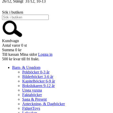
26/12, Stängt
31/12, 10-13
Sök i butiken
Kundvagn
Antal varor
0
st
Summa
0 kr
Till kassan
Mina sidor
Logga in
500 kr kvar till fri frakt.
Barn- & Ungdom
Pekböcker 0-3 år
Bilderböcker 3-6 år
Kapitelböcker 6-9 år
Bokslukaren 9-12 år
Unga vuxna
Faktaböcker
Saga & Present
Anteckning- & Dagböcker
FidgetToys
Leksaker