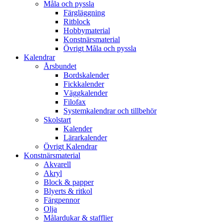
Måla och pyssla
Färgläggning
Ritblock
Hobbymaterial
Konstnärsmaterial
Övrigt Måla och pyssla
Kalendrar
Årsbundet
Bordskalender
Fickkalender
Väggkalender
Filofax
Systemkalendrar och tillbehör
Skolstart
Kalender
Lärarkalender
Övrigt Kalendrar
Konstnärsmaterial
Akvarell
Akryl
Block & papper
Blyerts & ritkol
Färgpennor
Olja
Målardukar & stafflier