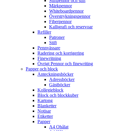
Stiftpennor och stift
Märkpennor
Whiteboardpennor
Överstrykningspennor
Fiberpennor
Kalligrafi och reservoar
Refiller
Patroner
Stift
Pennvässare
Radering och korrigering
Finewritning
Övrigt Pennor och finewriting
Papper och block
Anteckningsböcker
Adressböcker
Gästböcker
Kollegieblock
Block och blockkuber
Kartong
Blanketter
Notisar
Etiketter
Papper
A4 Ohålat