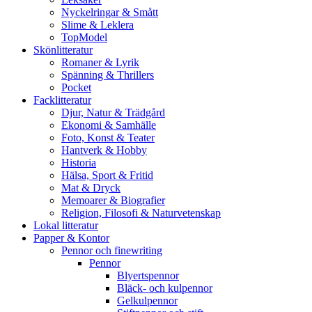
Nyckelringar & Smått
Slime & Leklera
TopModel
Skönlitteratur
Romaner & Lyrik
Spänning & Thrillers
Pocket
Facklitteratur
Djur, Natur & Trädgård
Ekonomi & Samhälle
Foto, Konst & Teater
Hantverk & Hobby
Historia
Hälsa, Sport & Fritid
Mat & Dryck
Memoarer & Biografier
Religion, Filosofi & Naturvetenskap
Lokal litteratur
Papper & Kontor
Pennor och finewriting
Pennor
Blyertspennor
Bläck- och kulpennor
Gelkulpennor