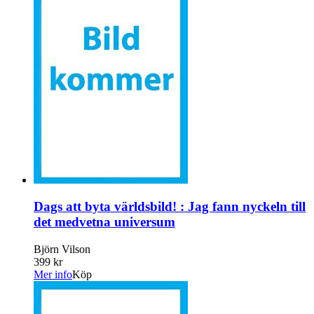
Dags att byta världsbild! : Jag fann nyckeln till
det medvetna universum
Björn Vilson
399 kr
Mer info
Köp