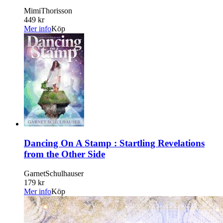
MimiThorisson
449 kr
Mer info
Köp
Dancing On A Stamp : Startling Revelations
from the Other Side
GarnetSchulhauser
179 kr
Mer info
Köp