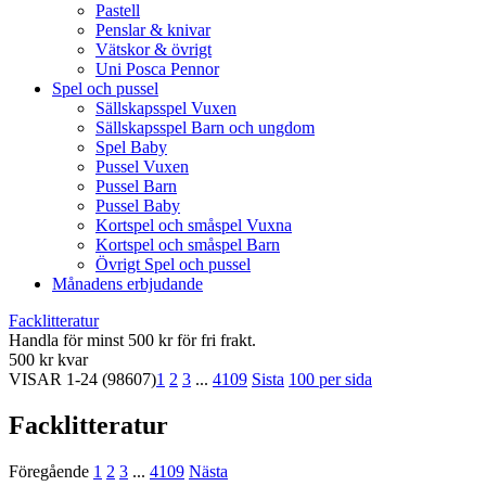
Pastell
Penslar & knivar
Vätskor & övrigt
Uni Posca Pennor
Spel och pussel
Sällskapsspel Vuxen
Sällskapsspel Barn och ungdom
Spel Baby
Pussel Vuxen
Pussel Barn
Pussel Baby
Kortspel och småspel Vuxna
Kortspel och småspel Barn
Övrigt Spel och pussel
Månadens erbjudande
Facklitteratur
Handla för minst 500 kr för fri frakt.
500 kr kvar
VISAR
1-24
(98607)
1
2
3
...
4109
Sista
100 per sida
Facklitteratur
Föregående
1
2
3
...
4109
Nästa