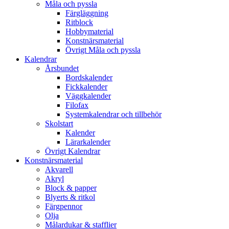
Måla och pyssla
Färgläggning
Ritblock
Hobbymaterial
Konstnärsmaterial
Övrigt Måla och pyssla
Kalendrar
Årsbundet
Bordskalender
Fickkalender
Väggkalender
Filofax
Systemkalendrar och tillbehör
Skolstart
Kalender
Lärarkalender
Övrigt Kalendrar
Konstnärsmaterial
Akvarell
Akryl
Block & papper
Blyerts & ritkol
Färgpennor
Olja
Målardukar & stafflier