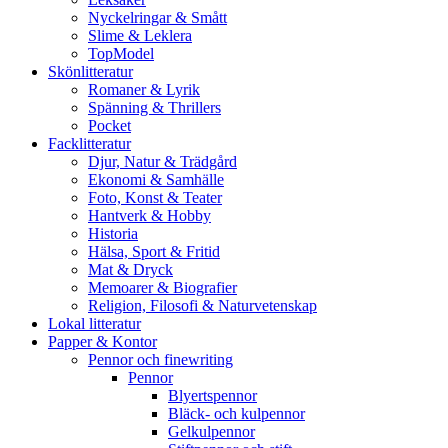
Nyckelringar & Smått
Slime & Leklera
TopModel
Skönlitteratur
Romaner & Lyrik
Spänning & Thrillers
Pocket
Facklitteratur
Djur, Natur & Trädgård
Ekonomi & Samhälle
Foto, Konst & Teater
Hantverk & Hobby
Historia
Hälsa, Sport & Fritid
Mat & Dryck
Memoarer & Biografier
Religion, Filosofi & Naturvetenskap
Lokal litteratur
Papper & Kontor
Pennor och finewriting
Pennor
Blyertspennor
Bläck- och kulpennor
Gelkulpennor