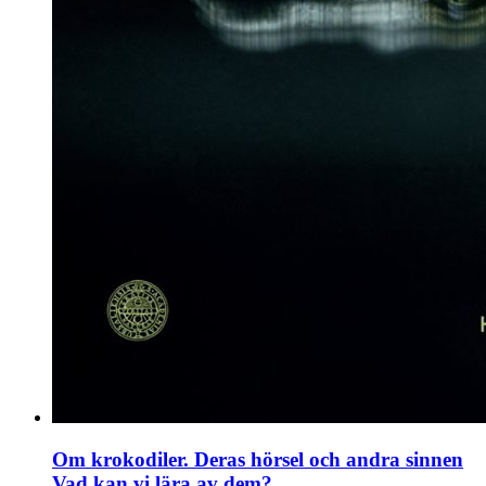
Om krokodiler. Deras hörsel och andra sinnen
Vad kan vi lära av dem?