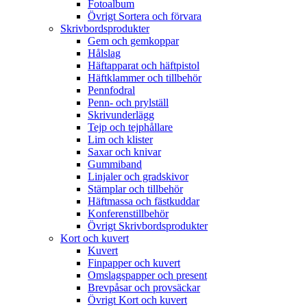
Fotoalbum
Övrigt Sortera och förvara
Skrivbordsprodukter
Gem och gemkoppar
Hålslag
Häftapparat och häftpistol
Häftklammer och tillbehör
Pennfodral
Penn- och prylställ
Skrivunderlägg
Tejp och tejphållare
Lim och klister
Saxar och knivar
Gummiband
Linjaler och gradskivor
Stämplar och tillbehör
Häftmassa och fästkuddar
Konferenstillbehör
Övrigt Skrivbordsprodukter
Kort och kuvert
Kuvert
Finpapper och kuvert
Omslagspapper och present
Brevpåsar och provsäckar
Övrigt Kort och kuvert