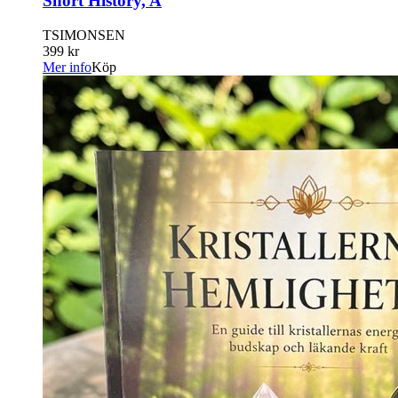
Short History, A
TSIMONSEN
399 kr
Mer info
Köp