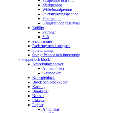
Stiftpennor och stift
Märkpennor
Whiteboardpennor
Överstrykningspennor
Fiberpennor
Kalligrafi och reservoar
Refiller
Patroner
Stift
Pennvässare
Radering och korrigering
Finewritning
Övrigt Pennor och finewriting
Papper och block
Anteckningsböcker
Adressböcker
Gästböcker
Kollegieblock
Block och blockkuber
Kartong
Blanketter
Notisar
Etiketter
Papper
A4 Ohålat