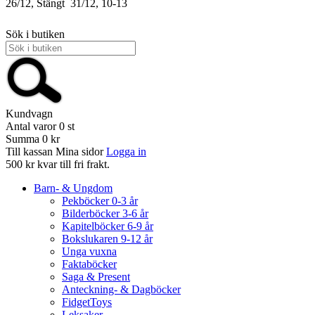
26/12, Stängt
31/12, 10-13
Sök i butiken
Kundvagn
Antal varor
0
st
Summa
0 kr
Till kassan
Mina sidor
Logga in
500 kr kvar till fri frakt.
Barn- & Ungdom
Pekböcker 0-3 år
Bilderböcker 3-6 år
Kapitelböcker 6-9 år
Bokslukaren 9-12 år
Unga vuxna
Faktaböcker
Saga & Present
Anteckning- & Dagböcker
FidgetToys
Leksaker