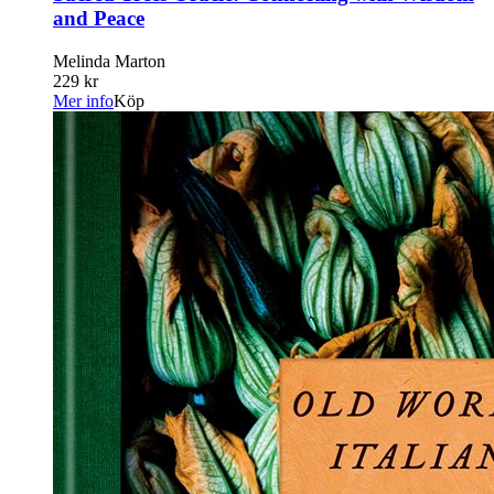
and Peace
Melinda Marton
229 kr
Mer info
Köp