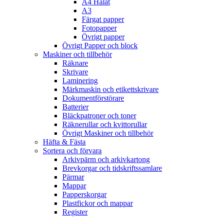
A4 Hålat
A3
Färgat papper
Fotopapper
Övrigt papper
Övrigt Papper och block
Maskiner och tillbehör
Räknare
Skrivare
Laminering
Märkmaskin och etikettskrivare
Dokumentförstörare
Batterier
Bläckpatroner och toner
Räknerullar och kvittorullar
Övrigt Maskiner och tillbehör
Häfta & Fästa
Sortera och förvara
Arkivpärm och arkivkartong
Brevkorgar och tidskriftssamlare
Pärmar
Mappar
Papperskorgar
Plastfickor och mappar
Register