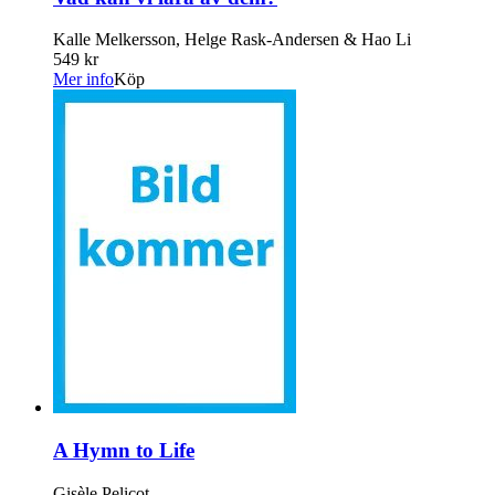
Kalle Melkersson, Helge Rask-Andersen & Hao Li
549 kr
Mer info
Köp
A Hymn to Life
Gisèle Pelicot