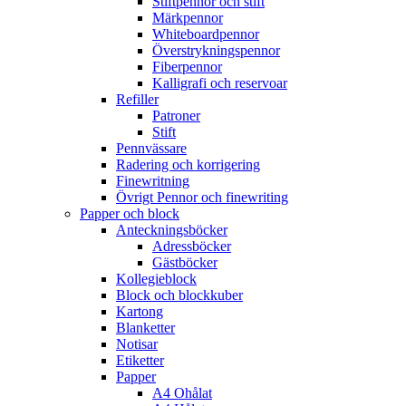
Stiftpennor och stift
Märkpennor
Whiteboardpennor
Överstrykningspennor
Fiberpennor
Kalligrafi och reservoar
Refiller
Patroner
Stift
Pennvässare
Radering och korrigering
Finewritning
Övrigt Pennor och finewriting
Papper och block
Anteckningsböcker
Adressböcker
Gästböcker
Kollegieblock
Block och blockkuber
Kartong
Blanketter
Notisar
Etiketter
Papper
A4 Ohålat