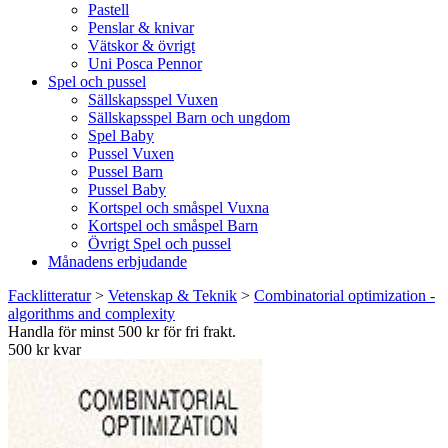
Pastell
Penslar & knivar
Vätskor & övrigt
Uni Posca Pennor
Spel och pussel
Sällskapsspel Vuxen
Sällskapsspel Barn och ungdom
Spel Baby
Pussel Vuxen
Pussel Barn
Pussel Baby
Kortspel och småspel Vuxna
Kortspel och småspel Barn
Övrigt Spel och pussel
Månadens erbjudande
Facklitteratur
>
Vetenskap & Teknik
>
Combinatorial optimization -
algorithms and complexity
Handla för minst 500 kr för fri frakt.
500 kr kvar