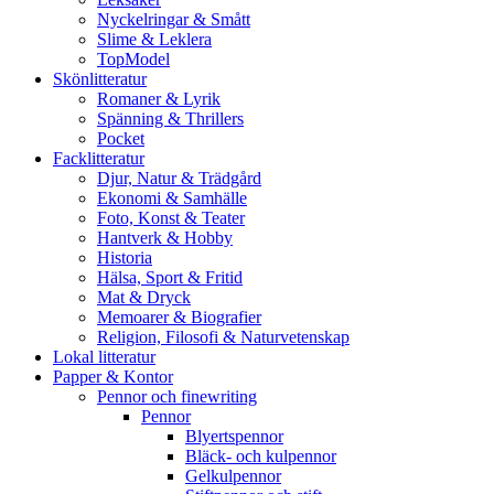
Nyckelringar & Smått
Slime & Leklera
TopModel
Skönlitteratur
Romaner & Lyrik
Spänning & Thrillers
Pocket
Facklitteratur
Djur, Natur & Trädgård
Ekonomi & Samhälle
Foto, Konst & Teater
Hantverk & Hobby
Historia
Hälsa, Sport & Fritid
Mat & Dryck
Memoarer & Biografier
Religion, Filosofi & Naturvetenskap
Lokal litteratur
Papper & Kontor
Pennor och finewriting
Pennor
Blyertspennor
Bläck- och kulpennor
Gelkulpennor