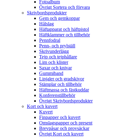
Fotoalbum
Övrigt Sortera och förvara
Skrivbordsprodukter
Gem och gemkoppar
Hålslag
Häftapparat och häftpistol
Häftklammer och tillbehör
Pennfodral
Penn- och prylställ
Skrivunderlägg
Tejp och tejphållare
Lim och klister
Saxar och knivar
Gummiband
Linjaler och gradskivor
Stämplar och tillbehör
Häftmassa och fästkuddar
Konferenstillbehör
Övrigt Skrivbordsprodukter
Kort och kuvert
Kuvert
Finpapper och kuvert
Omslagspapper och present
Brevpåsar och provsäckar
Övrigt Kort och kuvert