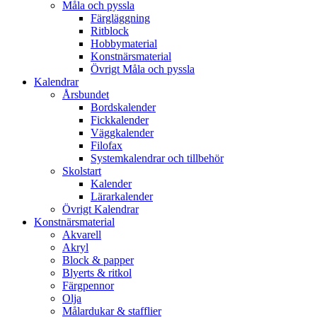
Måla och pyssla
Färgläggning
Ritblock
Hobbymaterial
Konstnärsmaterial
Övrigt Måla och pyssla
Kalendrar
Årsbundet
Bordskalender
Fickkalender
Väggkalender
Filofax
Systemkalendrar och tillbehör
Skolstart
Kalender
Lärarkalender
Övrigt Kalendrar
Konstnärsmaterial
Akvarell
Akryl
Block & papper
Blyerts & ritkol
Färgpennor
Olja
Målardukar & stafflier