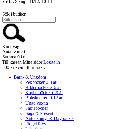
26/12, Stängt
31/12, 10-13
Sök i butiken
Kundvagn
Antal varor
0
st
Summa
0 kr
Till kassan
Mina sidor
Logga in
500 kr kvar till fri frakt.
Barn- & Ungdom
Pekböcker 0-3 år
Bilderböcker 3-6 år
Kapitelböcker 6-9 år
Bokslukaren 9-12 år
Unga vuxna
Faktaböcker
Saga & Present
Anteckning- & Dagböcker
FidgetToys
Leksaker