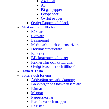
A4 Hålat
A3
Färgat papper
Fotopapper
Övrigt papper
Övrigt Papper och block
Maskiner och tillbehör
Räknare
Skrivare
Laminering
Märkmaskin och etikettskrivare
Dokumentförstörare
Batterier
Bläckpatroner och toner
Räknerullar och kvittorullar
Övrigt Maskiner och tillbehör
Häfta & Fästa
Sortera och förvara
Arkivpärm och arkivkartong
Brevkorgar och tidskriftssamlare
Pärmar
Mappar
Papperskorgar
Plastfickor och mappar
Register