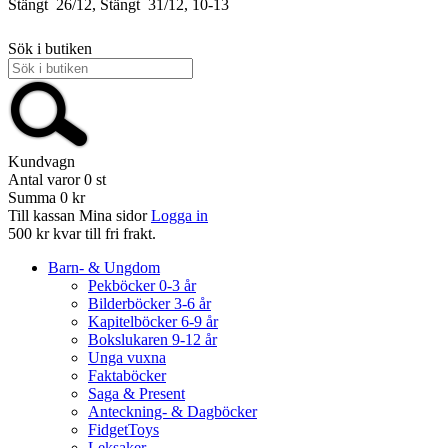
Stängt
26/12, Stängt
31/12, 10-13
Sök i butiken
Kundvagn
Antal varor
0
st
Summa
0 kr
Till kassan
Mina sidor
Logga in
500 kr kvar till fri frakt.
Barn- & Ungdom
Pekböcker 0-3 år
Bilderböcker 3-6 år
Kapitelböcker 6-9 år
Bokslukaren 9-12 år
Unga vuxna
Faktaböcker
Saga & Present
Anteckning- & Dagböcker
FidgetToys
Leksaker