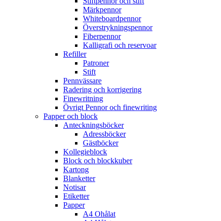
Stiftpennor och stift
Märkpennor
Whiteboardpennor
Överstrykningspennor
Fiberpennor
Kalligrafi och reservoar
Refiller
Patroner
Stift
Pennvässare
Radering och korrigering
Finewritning
Övrigt Pennor och finewriting
Papper och block
Anteckningsböcker
Adressböcker
Gästböcker
Kollegieblock
Block och blockkuber
Kartong
Blanketter
Notisar
Etiketter
Papper
A4 Ohålat