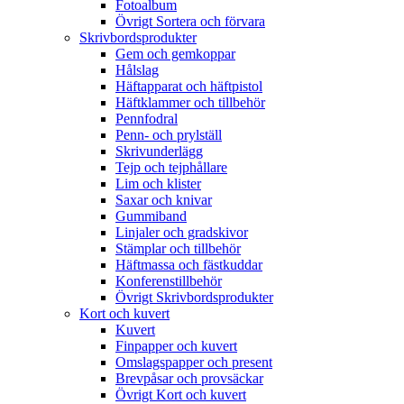
Fotoalbum
Övrigt Sortera och förvara
Skrivbordsprodukter
Gem och gemkoppar
Hålslag
Häftapparat och häftpistol
Häftklammer och tillbehör
Pennfodral
Penn- och prylställ
Skrivunderlägg
Tejp och tejphållare
Lim och klister
Saxar och knivar
Gummiband
Linjaler och gradskivor
Stämplar och tillbehör
Häftmassa och fästkuddar
Konferenstillbehör
Övrigt Skrivbordsprodukter
Kort och kuvert
Kuvert
Finpapper och kuvert
Omslagspapper och present
Brevpåsar och provsäckar
Övrigt Kort och kuvert