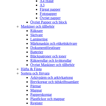
A4 Hålat
A3
Färgat papper
Fotopapper
Övrigt papper
Övrigt Papper och block
Maskiner och tillbehör
Räknare
Skrivare
Laminering
Märkmaskin och etikettskrivare
Dokumentförstörare
Batterier
Bläckpatroner och toner
Räknerullar och kvittorullar
Övrigt Maskiner och tillbehör
Häfta & Fästa
Sortera och förvara
Arkivpärm och arkivkartong
Brevkorgar och tidskriftssamlare
Pärmar
Mappar
Papperskorgar
Plastfickor och mappar
Register