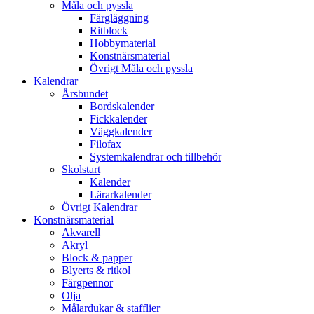
Måla och pyssla
Färgläggning
Ritblock
Hobbymaterial
Konstnärsmaterial
Övrigt Måla och pyssla
Kalendrar
Årsbundet
Bordskalender
Fickkalender
Väggkalender
Filofax
Systemkalendrar och tillbehör
Skolstart
Kalender
Lärarkalender
Övrigt Kalendrar
Konstnärsmaterial
Akvarell
Akryl
Block & papper
Blyerts & ritkol
Färgpennor
Olja
Målardukar & stafflier