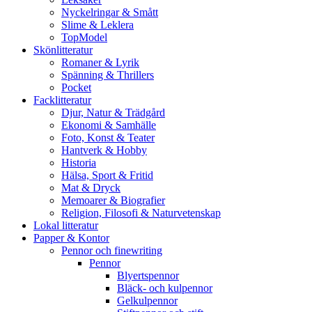
Nyckelringar & Smått
Slime & Leklera
TopModel
Skönlitteratur
Romaner & Lyrik
Spänning & Thrillers
Pocket
Facklitteratur
Djur, Natur & Trädgård
Ekonomi & Samhälle
Foto, Konst & Teater
Hantverk & Hobby
Historia
Hälsa, Sport & Fritid
Mat & Dryck
Memoarer & Biografier
Religion, Filosofi & Naturvetenskap
Lokal litteratur
Papper & Kontor
Pennor och finewriting
Pennor
Blyertspennor
Bläck- och kulpennor
Gelkulpennor