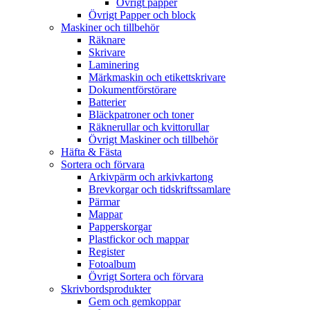
Övrigt papper
Övrigt Papper och block
Maskiner och tillbehör
Räknare
Skrivare
Laminering
Märkmaskin och etikettskrivare
Dokumentförstörare
Batterier
Bläckpatroner och toner
Räknerullar och kvittorullar
Övrigt Maskiner och tillbehör
Häfta & Fästa
Sortera och förvara
Arkivpärm och arkivkartong
Brevkorgar och tidskriftssamlare
Pärmar
Mappar
Papperskorgar
Plastfickor och mappar
Register
Fotoalbum
Övrigt Sortera och förvara
Skrivbordsprodukter
Gem och gemkoppar