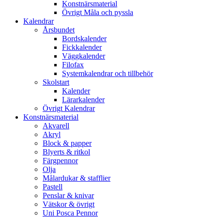
Konstnärsmaterial
Övrigt Måla och pyssla
Kalendrar
Årsbundet
Bordskalender
Fickkalender
Väggkalender
Filofax
Systemkalendrar och tillbehör
Skolstart
Kalender
Lärarkalender
Övrigt Kalendrar
Konstnärsmaterial
Akvarell
Akryl
Block & papper
Blyerts & ritkol
Färgpennor
Olja
Målardukar & stafflier
Pastell
Penslar & knivar
Vätskor & övrigt
Uni Posca Pennor