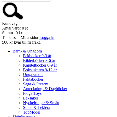
Kundvagn
Antal varor
0
st
Summa
0 kr
Till kassan
Mina sidor
Logga in
500 kr kvar till fri frakt.
Barn- & Ungdom
Pekböcker 0-3 år
Bilderböcker 3-6 år
Kapitelböcker 6-9 år
Bokslukaren 9-12 år
Unga vuxna
Faktaböcker
Saga & Present
Anteckning- & Dagböcker
FidgetToys
Leksaker
Nyckelringar & Smått
Slime & Leklera
TopModel
Skönlitteratur