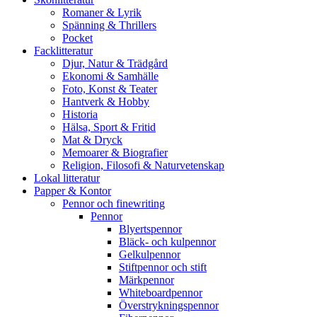
Romaner & Lyrik
Spänning & Thrillers
Pocket
Facklitteratur
Djur, Natur & Trädgård
Ekonomi & Samhälle
Foto, Konst & Teater
Hantverk & Hobby
Historia
Hälsa, Sport & Fritid
Mat & Dryck
Memoarer & Biografier
Religion, Filosofi & Naturvetenskap
Lokal litteratur
Papper & Kontor
Pennor och finewriting
Pennor
Blyertspennor
Bläck- och kulpennor
Gelkulpennor
Stiftpennor och stift
Märkpennor
Whiteboardpennor
Överstrykningspennor