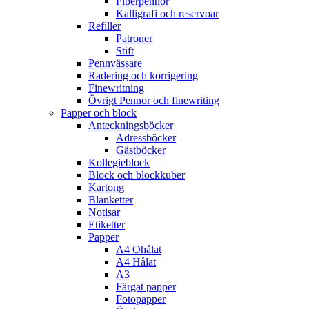
Fiberpennor
Kalligrafi och reservoar
Refiller
Patroner
Stift
Pennvässare
Radering och korrigering
Finewritning
Övrigt Pennor och finewriting
Papper och block
Anteckningsböcker
Adressböcker
Gästböcker
Kollegieblock
Block och blockkuber
Kartong
Blanketter
Notisar
Etiketter
Papper
A4 Ohålat
A4 Hålat
A3
Färgat papper
Fotopapper