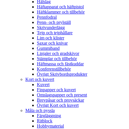
Hålslag
Häftapparat och häftpistol
Häftklammer och tillbehör
Pennfodral
Penn- och prylställ
Skrivunderlägg
Tejp och tejphållare
Lim och klister
Saxar och knivar
Gummiband
Linjaler och gradskivor
Stämplar och tillbehör
Häftmassa och fästkuddar
Konferenstillbehör
Övrigt Skrivbordsprodukter
Kort och kuvert
Kuvert
Finpapper och kuvert
Omslagspapper och present
Brevpåsar och provsäckar
Övrigt Kort och kuvert
Måla och pyssla
Färgläggning
Ritblock
Hobbymaterial