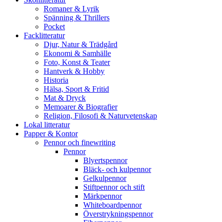
Romaner & Lyrik
Spänning & Thrillers
Pocket
Facklitteratur
Djur, Natur & Trädgård
Ekonomi & Samhälle
Foto, Konst & Teater
Hantverk & Hobby
Historia
Hälsa, Sport & Fritid
Mat & Dryck
Memoarer & Biografier
Religion, Filosofi & Naturvetenskap
Lokal litteratur
Papper & Kontor
Pennor och finewriting
Pennor
Blyertspennor
Bläck- och kulpennor
Gelkulpennor
Stiftpennor och stift
Märkpennor
Whiteboardpennor
Överstrykningspennor