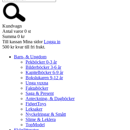
Kundvagn
Antal varor
0
st
Summa
0 kr
Till kassan
Mina sidor
Logga in
500 kr kvar till fri frakt.
Barn- & Ungdom
Pekböcker 0-3 år
Bilderböcker 3-6 år
Kapitelböcker 6-9 år
Bokslukaren 9-12 år
Unga vuxna
Faktaböcker
Saga & Present
Anteckning- & Dagböcker
FidgetToys
Leksaker
Nyckelringar & Smått
Slime & Leklera
TopModel
Skönlitteratur