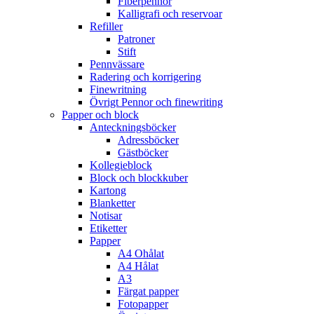
Fiberpennor
Kalligrafi och reservoar
Refiller
Patroner
Stift
Pennvässare
Radering och korrigering
Finewritning
Övrigt Pennor och finewriting
Papper och block
Anteckningsböcker
Adressböcker
Gästböcker
Kollegieblock
Block och blockkuber
Kartong
Blanketter
Notisar
Etiketter
Papper
A4 Ohålat
A4 Hålat
A3
Färgat papper
Fotopapper