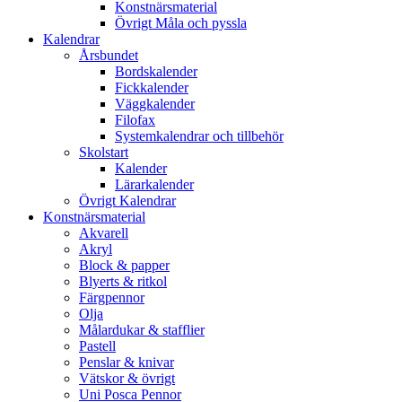
Konstnärsmaterial
Övrigt Måla och pyssla
Kalendrar
Årsbundet
Bordskalender
Fickkalender
Väggkalender
Filofax
Systemkalendrar och tillbehör
Skolstart
Kalender
Lärarkalender
Övrigt Kalendrar
Konstnärsmaterial
Akvarell
Akryl
Block & papper
Blyerts & ritkol
Färgpennor
Olja
Målardukar & stafflier
Pastell
Penslar & knivar
Vätskor & övrigt
Uni Posca Pennor