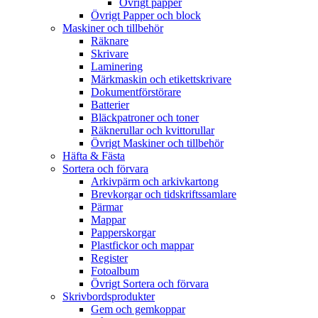
Övrigt papper
Övrigt Papper och block
Maskiner och tillbehör
Räknare
Skrivare
Laminering
Märkmaskin och etikettskrivare
Dokumentförstörare
Batterier
Bläckpatroner och toner
Räknerullar och kvittorullar
Övrigt Maskiner och tillbehör
Häfta & Fästa
Sortera och förvara
Arkivpärm och arkivkartong
Brevkorgar och tidskriftssamlare
Pärmar
Mappar
Papperskorgar
Plastfickor och mappar
Register
Fotoalbum
Övrigt Sortera och förvara
Skrivbordsprodukter
Gem och gemkoppar