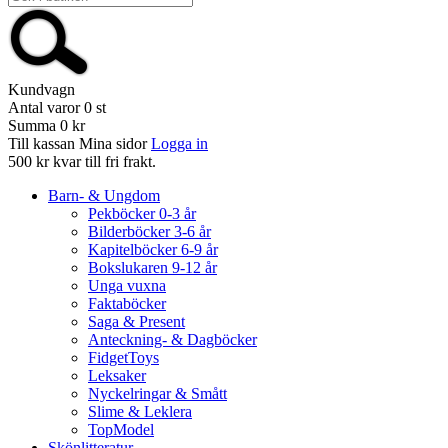
Kundvagn
Antal varor
0
st
Summa
0 kr
Till kassan
Mina sidor
Logga in
500 kr kvar till fri frakt.
Barn- & Ungdom
Pekböcker 0-3 år
Bilderböcker 3-6 år
Kapitelböcker 6-9 år
Bokslukaren 9-12 år
Unga vuxna
Faktaböcker
Saga & Present
Anteckning- & Dagböcker
FidgetToys
Leksaker
Nyckelringar & Smått
Slime & Leklera
TopModel
Skönlitteratur