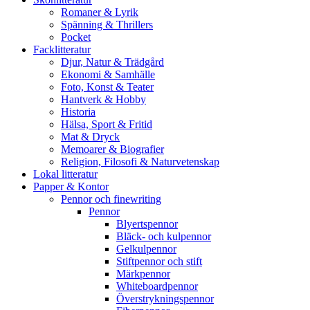
Romaner & Lyrik
Spänning & Thrillers
Pocket
Facklitteratur
Djur, Natur & Trädgård
Ekonomi & Samhälle
Foto, Konst & Teater
Hantverk & Hobby
Historia
Hälsa, Sport & Fritid
Mat & Dryck
Memoarer & Biografier
Religion, Filosofi & Naturvetenskap
Lokal litteratur
Papper & Kontor
Pennor och finewriting
Pennor
Blyertspennor
Bläck- och kulpennor
Gelkulpennor
Stiftpennor och stift
Märkpennor
Whiteboardpennor
Överstrykningspennor