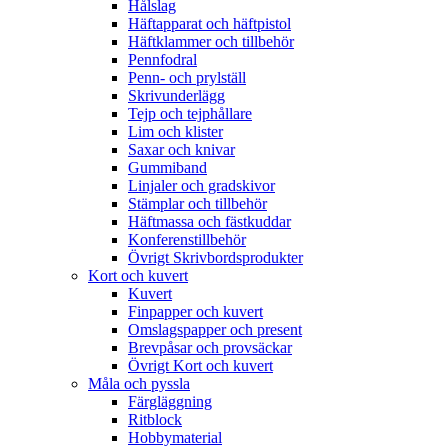
Hålslag
Häftapparat och häftpistol
Häftklammer och tillbehör
Pennfodral
Penn- och prylställ
Skrivunderlägg
Tejp och tejphållare
Lim och klister
Saxar och knivar
Gummiband
Linjaler och gradskivor
Stämplar och tillbehör
Häftmassa och fästkuddar
Konferenstillbehör
Övrigt Skrivbordsprodukter
Kort och kuvert
Kuvert
Finpapper och kuvert
Omslagspapper och present
Brevpåsar och provsäckar
Övrigt Kort och kuvert
Måla och pyssla
Färgläggning
Ritblock
Hobbymaterial