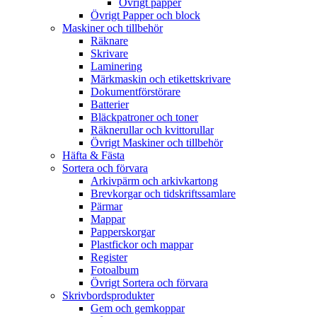
Övrigt papper
Övrigt Papper och block
Maskiner och tillbehör
Räknare
Skrivare
Laminering
Märkmaskin och etikettskrivare
Dokumentförstörare
Batterier
Bläckpatroner och toner
Räknerullar och kvittorullar
Övrigt Maskiner och tillbehör
Häfta & Fästa
Sortera och förvara
Arkivpärm och arkivkartong
Brevkorgar och tidskriftssamlare
Pärmar
Mappar
Papperskorgar
Plastfickor och mappar
Register
Fotoalbum
Övrigt Sortera och förvara
Skrivbordsprodukter
Gem och gemkoppar