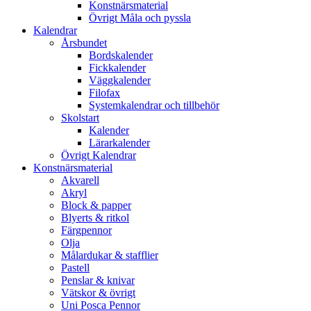
Konstnärsmaterial
Övrigt Måla och pyssla
Kalendrar
Årsbundet
Bordskalender
Fickkalender
Väggkalender
Filofax
Systemkalendrar och tillbehör
Skolstart
Kalender
Lärarkalender
Övrigt Kalendrar
Konstnärsmaterial
Akvarell
Akryl
Block & papper
Blyerts & ritkol
Färgpennor
Olja
Målardukar & stafflier
Pastell
Penslar & knivar
Vätskor & övrigt
Uni Posca Pennor