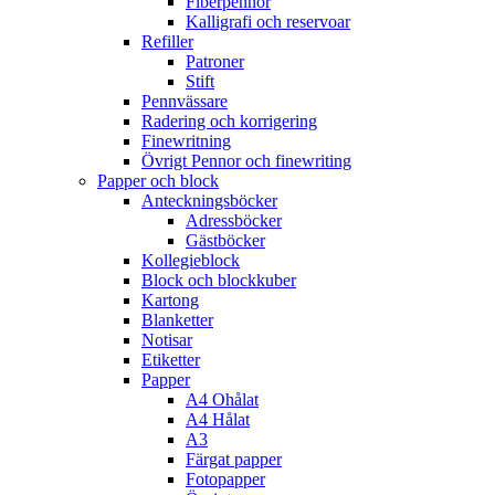
Fiberpennor
Kalligrafi och reservoar
Refiller
Patroner
Stift
Pennvässare
Radering och korrigering
Finewritning
Övrigt Pennor och finewriting
Papper och block
Anteckningsböcker
Adressböcker
Gästböcker
Kollegieblock
Block och blockkuber
Kartong
Blanketter
Notisar
Etiketter
Papper
A4 Ohålat
A4 Hålat
A3
Färgat papper
Fotopapper