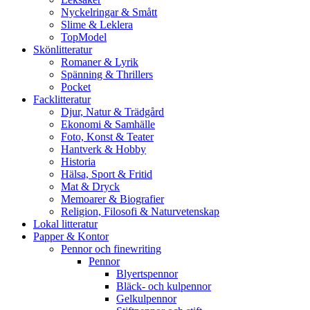
Nyckelringar & Smått
Slime & Leklera
TopModel
Skönlitteratur
Romaner & Lyrik
Spänning & Thrillers
Pocket
Facklitteratur
Djur, Natur & Trädgård
Ekonomi & Samhälle
Foto, Konst & Teater
Hantverk & Hobby
Historia
Hälsa, Sport & Fritid
Mat & Dryck
Memoarer & Biografier
Religion, Filosofi & Naturvetenskap
Lokal litteratur
Papper & Kontor
Pennor och finewriting
Pennor
Blyertspennor
Bläck- och kulpennor
Gelkulpennor