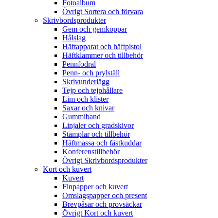
Fotoalbum
Övrigt Sortera och förvara
Skrivbordsprodukter
Gem och gemkoppar
Hålslag
Häftapparat och häftpistol
Häftklammer och tillbehör
Pennfodral
Penn- och prylställ
Skrivunderlägg
Tejp och tejphållare
Lim och klister
Saxar och knivar
Gummiband
Linjaler och gradskivor
Stämplar och tillbehör
Häftmassa och fästkuddar
Konferenstillbehör
Övrigt Skrivbordsprodukter
Kort och kuvert
Kuvert
Finpapper och kuvert
Omslagspapper och present
Brevpåsar och provsäckar
Övrigt Kort och kuvert