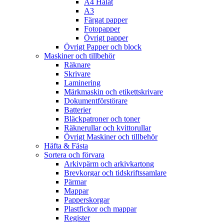
A4 Hålat
A3
Färgat papper
Fotopapper
Övrigt papper
Övrigt Papper och block
Maskiner och tillbehör
Räknare
Skrivare
Laminering
Märkmaskin och etikettskrivare
Dokumentförstörare
Batterier
Bläckpatroner och toner
Räknerullar och kvittorullar
Övrigt Maskiner och tillbehör
Häfta & Fästa
Sortera och förvara
Arkivpärm och arkivkartong
Brevkorgar och tidskriftssamlare
Pärmar
Mappar
Papperskorgar
Plastfickor och mappar
Register