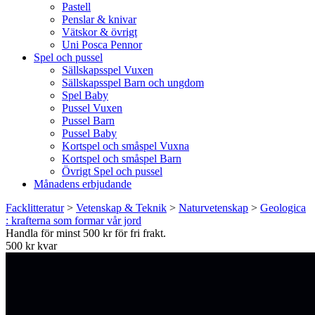
Pastell
Penslar & knivar
Vätskor & övrigt
Uni Posca Pennor
Spel och pussel
Sällskapsspel Vuxen
Sällskapsspel Barn och ungdom
Spel Baby
Pussel Vuxen
Pussel Barn
Pussel Baby
Kortspel och småspel Vuxna
Kortspel och småspel Barn
Övrigt Spel och pussel
Månadens erbjudande
Facklitteratur
>
Vetenskap & Teknik
>
Naturvetenskap
>
Geologica
: krafterna som formar vår jord
Handla för minst 500 kr för fri frakt.
500 kr kvar