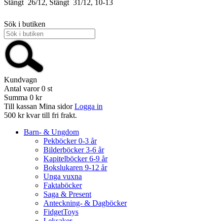
Stängt
26/12, Stängt
31/12, 10-13
Sök i butiken
Kundvagn
Antal varor
0
st
Summa
0 kr
Till kassan
Mina sidor
Logga in
500 kr kvar till fri frakt.
Barn- & Ungdom
Pekböcker 0-3 år
Bilderböcker 3-6 år
Kapitelböcker 6-9 år
Bokslukaren 9-12 år
Unga vuxna
Faktaböcker
Saga & Present
Anteckning- & Dagböcker
FidgetToys
Leksaker