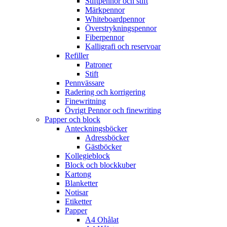
Stiftpennor och stift
Märkpennor
Whiteboardpennor
Överstrykningspennor
Fiberpennor
Kalligrafi och reservoar
Refiller
Patroner
Stift
Pennvässare
Radering och korrigering
Finewritning
Övrigt Pennor och finewriting
Papper och block
Anteckningsböcker
Adressböcker
Gästböcker
Kollegieblock
Block och blockkuber
Kartong
Blanketter
Notisar
Etiketter
Papper
A4 Ohålat