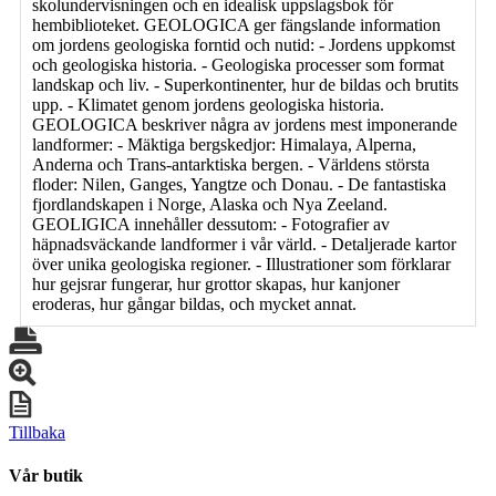
skolundervisningen och en idealisk uppslagsbok för
hembiblioteket. GEOLOGICA ger fängslande information
om jordens geologiska forntid och nutid: - Jordens uppkomst
och geologiska historia. - Geologiska processer som format
landskap och liv. - Superkontinenter, hur de bildas och brutits
upp. - Klimatet genom jordens geologiska historia.
GEOLOGICA beskriver några av jordens mest imponerande
landformer: - Mäktiga bergskedjor: Himalaya, Alperna,
Anderna och Trans-antarktiska bergen. - Världens största
floder: Nilen, Ganges, Yangtze och Donau. - De fantastiska
fjordlandskapen i Norge, Alaska och Nya Zeeland.
GEOLIGICA innehåller dessutom: - Fotografier av
häpnadsväckande landformer i vår värld. - Detaljerade kartor
över unika geologiska regioner. - Illustrationer som förklarar
hur gejsrar fungerar, hur grottor skapas, hur kanjoner
eroderas, hur gångar bildas, och mycket annat.
Tillbaka
Vår butik