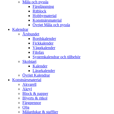
Måla och pyssla
Färgläggning
Ritblock
Hobbymaterial
Konstnärsmaterial
Övrigt Måla och pyssla
Kalendrar
Årsbundet
Bordskalender
Fickkalender
Väggkalender
Filofax
Systemkalendrar och tillbehör
Skolstart
Kalender
Lärarkalender
Övrigt Kalendrar
Konstnärsmaterial
Akvarell
Akryl
Block & papper
Blyerts & ritkol
Färgpennor
Olja
Målardukar & stafflier