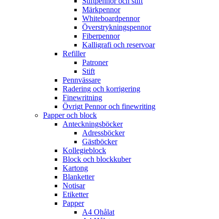
Stiftpennor och stift
Märkpennor
Whiteboardpennor
Överstrykningspennor
Fiberpennor
Kalligrafi och reservoar
Refiller
Patroner
Stift
Pennvässare
Radering och korrigering
Finewritning
Övrigt Pennor och finewriting
Papper och block
Anteckningsböcker
Adressböcker
Gästböcker
Kollegieblock
Block och blockkuber
Kartong
Blanketter
Notisar
Etiketter
Papper
A4 Ohålat