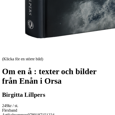
(Klicka för en större bild)
Om en å : texter och bilder
från Enån i Orsa
Birgitta Lillpers
249
kr
/ st.
Flexband
Artikelnummer:
9789187151224