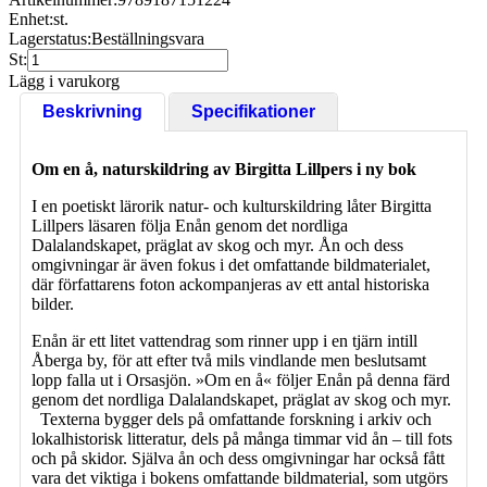
Enhet:
st.
Lagerstatus:
Beställningsvara
St:
Lägg i varukorg
Beskrivning
Specifikationer
Om en å, naturskildring av Birgitta Lillpers i ny bok
I en poetiskt lärorik natur- och kulturskildring låter Birgitta
Lillpers läsaren följa Enån genom det nordliga
Dalalandskapet, präglat av skog och myr. Ån och dess
omgivningar är även fokus i det omfattande bildmaterialet,
där författarens foton ackompanjeras av ett antal historiska
bilder.
Enån är ett litet vattendrag som rinner upp i en tjärn intill
Åberga by, för att efter två mils vindlande men beslutsamt
lopp falla ut i Orsasjön. »Om en å« följer Enån på denna färd
genom det nordliga Dalalandskapet, präglat av skog och myr.
Texterna bygger dels på omfattande forskning i arkiv och
lokalhistorisk litteratur, dels på många timmar vid ån – till fots
och på skidor. Själva ån och dess omgivningar har också fått
vara det viktiga i bokens omfattande bildmaterial, som utgörs