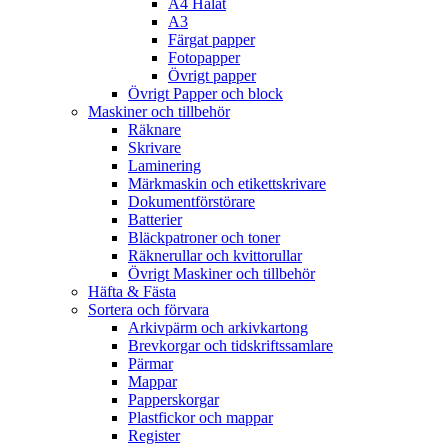
A4 Hålat
A3
Färgat papper
Fotopapper
Övrigt papper
Övrigt Papper och block
Maskiner och tillbehör
Räknare
Skrivare
Laminering
Märkmaskin och etikettskrivare
Dokumentförstörare
Batterier
Bläckpatroner och toner
Räknerullar och kvittorullar
Övrigt Maskiner och tillbehör
Häfta & Fästa
Sortera och förvara
Arkivpärm och arkivkartong
Brevkorgar och tidskriftssamlare
Pärmar
Mappar
Papperskorgar
Plastfickor och mappar
Register