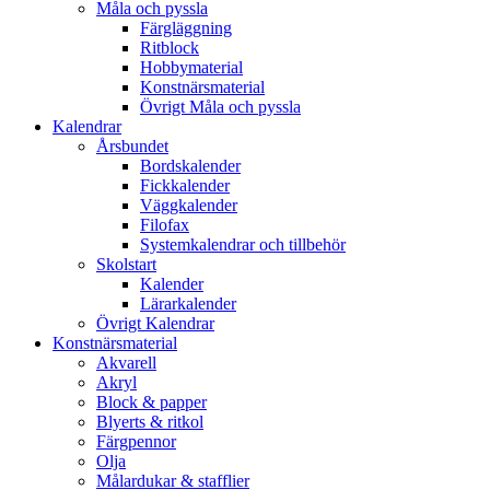
Måla och pyssla
Färgläggning
Ritblock
Hobbymaterial
Konstnärsmaterial
Övrigt Måla och pyssla
Kalendrar
Årsbundet
Bordskalender
Fickkalender
Väggkalender
Filofax
Systemkalendrar och tillbehör
Skolstart
Kalender
Lärarkalender
Övrigt Kalendrar
Konstnärsmaterial
Akvarell
Akryl
Block & papper
Blyerts & ritkol
Färgpennor
Olja
Målardukar & stafflier