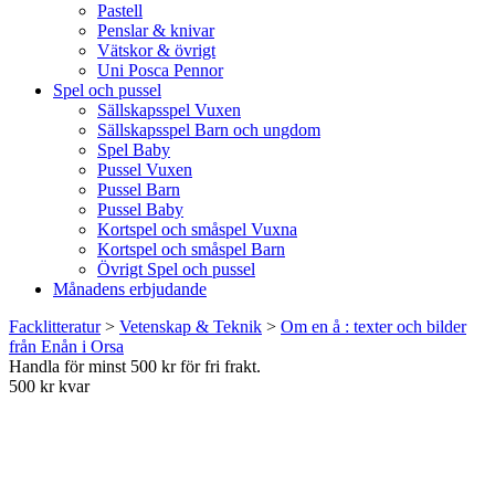
Pastell
Penslar & knivar
Vätskor & övrigt
Uni Posca Pennor
Spel och pussel
Sällskapsspel Vuxen
Sällskapsspel Barn och ungdom
Spel Baby
Pussel Vuxen
Pussel Barn
Pussel Baby
Kortspel och småspel Vuxna
Kortspel och småspel Barn
Övrigt Spel och pussel
Månadens erbjudande
Facklitteratur
>
Vetenskap & Teknik
>
Om en å : texter och bilder
från Enån i Orsa
Handla för minst 500 kr för fri frakt.
500 kr kvar