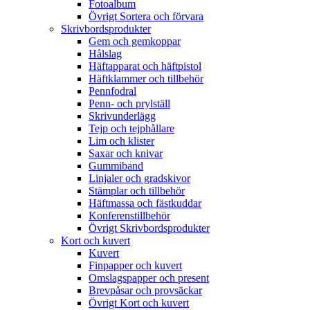
Fotoalbum
Övrigt Sortera och förvara
Skrivbordsprodukter
Gem och gemkoppar
Hålslag
Häftapparat och häftpistol
Häftklammer och tillbehör
Pennfodral
Penn- och prylställ
Skrivunderlägg
Tejp och tejphållare
Lim och klister
Saxar och knivar
Gummiband
Linjaler och gradskivor
Stämplar och tillbehör
Häftmassa och fästkuddar
Konferenstillbehör
Övrigt Skrivbordsprodukter
Kort och kuvert
Kuvert
Finpapper och kuvert
Omslagspapper och present
Brevpåsar och provsäckar
Övrigt Kort och kuvert