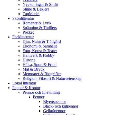
Nyckelringar & Smått
Slime & Leklera
TopModel
Skönlitteratur
Romaner & Lyrik
Spänning & Thrillers
Pocket
Facklitteratur
Djur, Natur & Trädgård
Ekonomi & Samhälle
Foto, Konst & Teater
Hantverk & Hobby
Historia
Hälsa, Sport & Fritid
Mat & Dryck
Memoarer & Biografier
Religion, Filosofi & Naturvetenskap
Lokal litteratur
Papper & Kontor
Pennor och finewriting
Pennor
Blyertspennor
Bläck- och kulpennor
Gelkulpennor