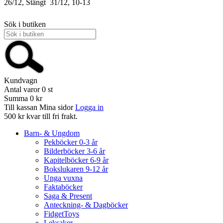
26/12, Stängt
31/12, 10-13
Sök i butiken
Kundvagn
Antal varor
0
st
Summa
0 kr
Till kassan
Mina sidor
Logga in
500 kr kvar till fri frakt.
Barn- & Ungdom
Pekböcker 0-3 år
Bilderböcker 3-6 år
Kapitelböcker 6-9 år
Bokslukaren 9-12 år
Unga vuxna
Faktaböcker
Saga & Present
Anteckning- & Dagböcker
FidgetToys
Leksaker