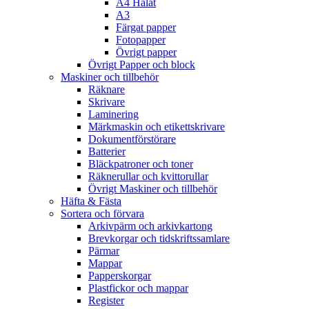
A4 Hålat
A3
Färgat papper
Fotopapper
Övrigt papper
Övrigt Papper och block
Maskiner och tillbehör
Räknare
Skrivare
Laminering
Märkmaskin och etikettskrivare
Dokumentförstörare
Batterier
Bläckpatroner och toner
Räknerullar och kvittorullar
Övrigt Maskiner och tillbehör
Häfta & Fästa
Sortera och förvara
Arkivpärm och arkivkartong
Brevkorgar och tidskriftssamlare
Pärmar
Mappar
Papperskorgar
Plastfickor och mappar
Register