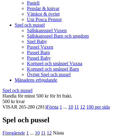
Pastell
Penslar & knivar
Vätskor & övrigt
Uni Posca Pennor
Spel och pussel
Sällskapsspel Vuxen
Sällskapsspel Barn och ungdom
Spel Baby
Pussel Vuxen
Pussel Barn
Pussel Baby
Kortspel och småspel Vuxna
Kortspel och småspel Barn
Övrigt Spel och pussel
Månadens erbjudande
Spel och pussel
Handla för minst 500 kr för fri frakt.
500 kr kvar
VISAR
265-280
(281)
Första
1
...
10
11
12
100 per sida
Spel och pussel
Föregående
1
...
10
11
12
Nästa