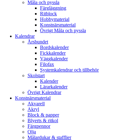
Måla och pyssla
Färgläggning
Ritblock
Hobbymaterial
Konstnärsmaterial
Övrigt Måla och pyssla
Kalendrar
Årsbundet
Bordskalender
Fickkalender
Väggkalender
Filofax
Systemkalendrar och tillbehör
Skolstart
Kalender
Lärarkalender
Övrigt Kalendrar
Konstnärsmaterial
Akvarell
Akryl
Block & papper
Blyerts & ritkol
Färgpennor
Olja
Målardukar & stafflier