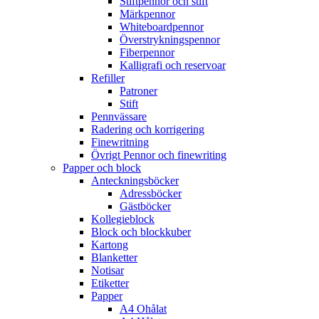
Stiftpennor och stift
Märkpennor
Whiteboardpennor
Överstrykningspennor
Fiberpennor
Kalligrafi och reservoar
Refiller
Patroner
Stift
Pennvässare
Radering och korrigering
Finewritning
Övrigt Pennor och finewriting
Papper och block
Anteckningsböcker
Adressböcker
Gästböcker
Kollegieblock
Block och blockkuber
Kartong
Blanketter
Notisar
Etiketter
Papper
A4 Ohålat