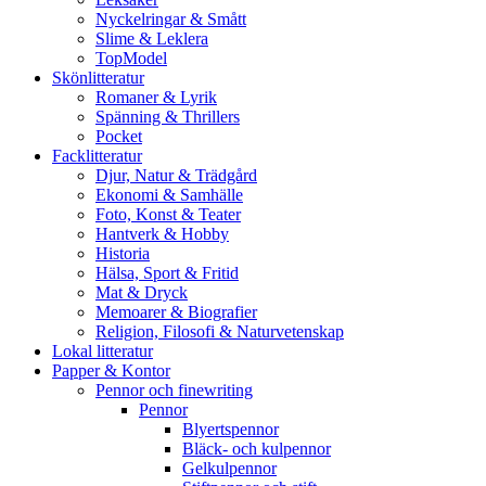
Nyckelringar & Smått
Slime & Leklera
TopModel
Skönlitteratur
Romaner & Lyrik
Spänning & Thrillers
Pocket
Facklitteratur
Djur, Natur & Trädgård
Ekonomi & Samhälle
Foto, Konst & Teater
Hantverk & Hobby
Historia
Hälsa, Sport & Fritid
Mat & Dryck
Memoarer & Biografier
Religion, Filosofi & Naturvetenskap
Lokal litteratur
Papper & Kontor
Pennor och finewriting
Pennor
Blyertspennor
Bläck- och kulpennor
Gelkulpennor