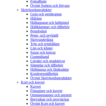
Fotoalbum
Övrigt Sortera och förvara
Skrivbordsprodukter
Gem och gemkoppar
Hålslag
Häftapparat och häftpistol
Häftklammer och tillbehör
Pennfodral
Penn- och prylställ
Skrivunderlägg
Tejp och tejphållare
Lim och klister
Saxar och knivar
Gummiband
Linjaler och gradskivor
Stämplar och tillbehör
Häftmassa och fästkuddar
Konferenstillbehör
Övrigt Skrivbordsprodukter
Kort och kuvert
Kuvert
Finpapper och kuvert
Omslagspapper och present
Brevpåsar och provsäckar
Övrigt Kort och kuvert