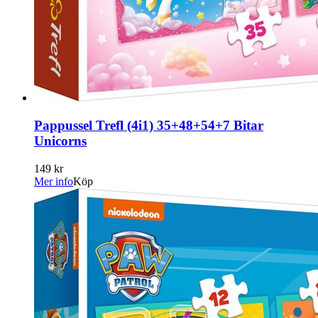
Pappussel Trefl (4i1) 35+48+54+7 Bitar
Unicorns
149 kr
Mer info
Köp