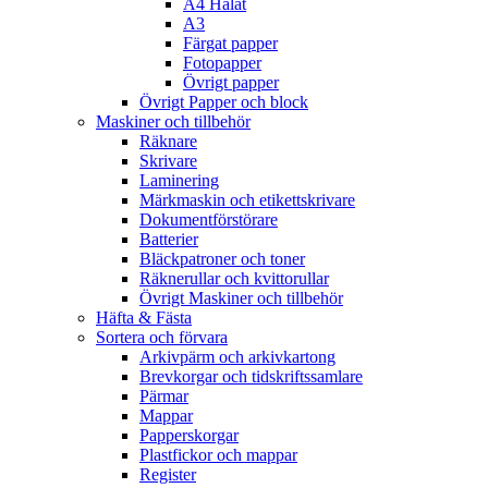
A4 Hålat
A3
Färgat papper
Fotopapper
Övrigt papper
Övrigt Papper och block
Maskiner och tillbehör
Räknare
Skrivare
Laminering
Märkmaskin och etikettskrivare
Dokumentförstörare
Batterier
Bläckpatroner och toner
Räknerullar och kvittorullar
Övrigt Maskiner och tillbehör
Häfta & Fästa
Sortera och förvara
Arkivpärm och arkivkartong
Brevkorgar och tidskriftssamlare
Pärmar
Mappar
Papperskorgar
Plastfickor och mappar
Register