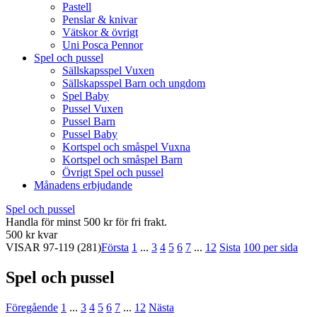
Pastell
Penslar & knivar
Vätskor & övrigt
Uni Posca Pennor
Spel och pussel
Sällskapsspel Vuxen
Sällskapsspel Barn och ungdom
Spel Baby
Pussel Vuxen
Pussel Barn
Pussel Baby
Kortspel och småspel Vuxna
Kortspel och småspel Barn
Övrigt Spel och pussel
Månadens erbjudande
Spel och pussel
Handla för minst 500 kr för fri frakt.
500 kr kvar
VISAR
97-119
(281)
Första
1
...
3
4
5
6
7
...
12
Sista
100 per sida
Spel och pussel
Föregående
1
...
3
4
5
6
7
...
12
Nästa