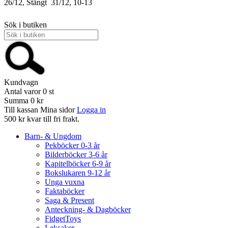
26/12, Stängt
31/12, 10-13
Sök i butiken
Kundvagn
Antal varor
0
st
Summa
0 kr
Till kassan
Mina sidor
Logga in
500 kr kvar till fri frakt.
Barn- & Ungdom
Pekböcker 0-3 år
Bilderböcker 3-6 år
Kapitelböcker 6-9 år
Bokslukaren 9-12 år
Unga vuxna
Faktaböcker
Saga & Present
Anteckning- & Dagböcker
FidgetToys
Leksaker