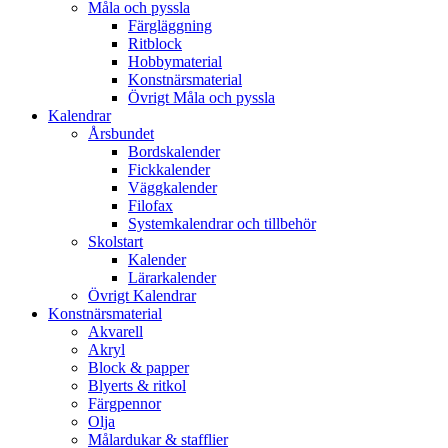
Måla och pyssla
Färgläggning
Ritblock
Hobbymaterial
Konstnärsmaterial
Övrigt Måla och pyssla
Kalendrar
Årsbundet
Bordskalender
Fickkalender
Väggkalender
Filofax
Systemkalendrar och tillbehör
Skolstart
Kalender
Lärarkalender
Övrigt Kalendrar
Konstnärsmaterial
Akvarell
Akryl
Block & papper
Blyerts & ritkol
Färgpennor
Olja
Målardukar & stafflier