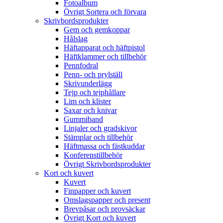
Fotoalbum
Övrigt Sortera och förvara
Skrivbordsprodukter
Gem och gemkoppar
Hålslag
Häftapparat och häftpistol
Häftklammer och tillbehör
Pennfodral
Penn- och prylställ
Skrivunderlägg
Tejp och tejphållare
Lim och klister
Saxar och knivar
Gummiband
Linjaler och gradskivor
Stämplar och tillbehör
Häftmassa och fästkuddar
Konferenstillbehör
Övrigt Skrivbordsprodukter
Kort och kuvert
Kuvert
Finpapper och kuvert
Omslagspapper och present
Brevpåsar och provsäckar
Övrigt Kort och kuvert