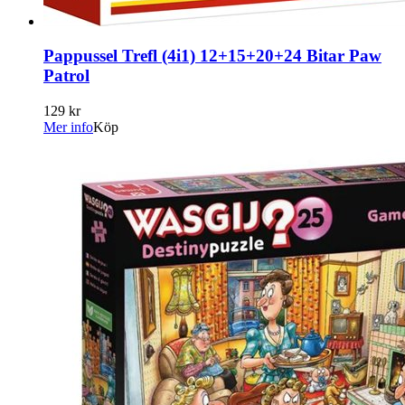
Pappussel Trefl (4i1) 12+15+20+24 Bitar Paw
Patrol
129 kr
Mer info
Köp