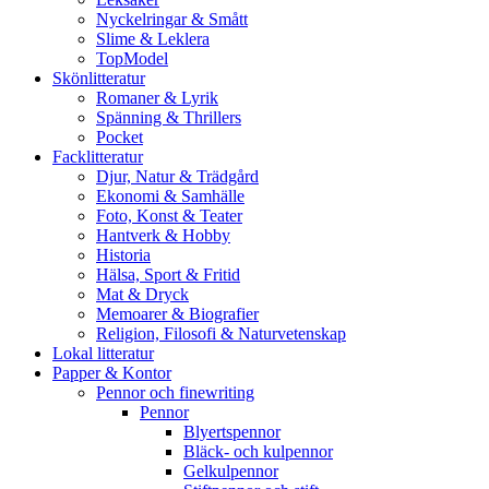
Nyckelringar & Smått
Slime & Leklera
TopModel
Skönlitteratur
Romaner & Lyrik
Spänning & Thrillers
Pocket
Facklitteratur
Djur, Natur & Trädgård
Ekonomi & Samhälle
Foto, Konst & Teater
Hantverk & Hobby
Historia
Hälsa, Sport & Fritid
Mat & Dryck
Memoarer & Biografier
Religion, Filosofi & Naturvetenskap
Lokal litteratur
Papper & Kontor
Pennor och finewriting
Pennor
Blyertspennor
Bläck- och kulpennor
Gelkulpennor