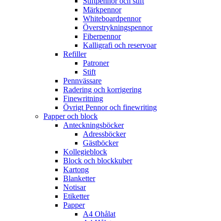
Stiftpennor och stift
Märkpennor
Whiteboardpennor
Överstrykningspennor
Fiberpennor
Kalligrafi och reservoar
Refiller
Patroner
Stift
Pennvässare
Radering och korrigering
Finewritning
Övrigt Pennor och finewriting
Papper och block
Anteckningsböcker
Adressböcker
Gästböcker
Kollegieblock
Block och blockkuber
Kartong
Blanketter
Notisar
Etiketter
Papper
A4 Ohålat