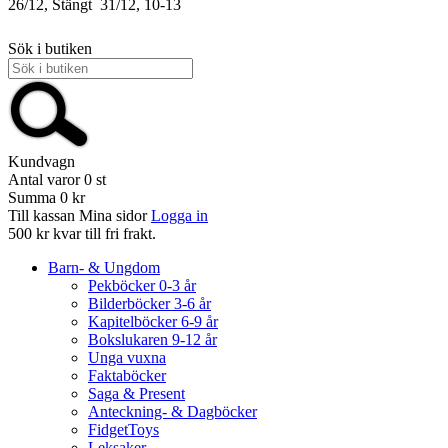
26/12, Stängt
31/12, 10-13
Sök i butiken
Kundvagn
Antal varor
0
st
Summa
0 kr
Till kassan
Mina sidor
Logga in
500 kr kvar till fri frakt.
Barn- & Ungdom
Pekböcker 0-3 år
Bilderböcker 3-6 år
Kapitelböcker 6-9 år
Bokslukaren 9-12 år
Unga vuxna
Faktaböcker
Saga & Present
Anteckning- & Dagböcker
FidgetToys
Leksaker