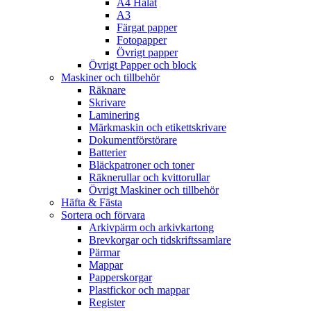
A4 Hålat
A3
Färgat papper
Fotopapper
Övrigt papper
Övrigt Papper och block
Maskiner och tillbehör
Räknare
Skrivare
Laminering
Märkmaskin och etikettskrivare
Dokumentförstörare
Batterier
Bläckpatroner och toner
Räknerullar och kvittorullar
Övrigt Maskiner och tillbehör
Häfta & Fästa
Sortera och förvara
Arkivpärm och arkivkartong
Brevkorgar och tidskriftssamlare
Pärmar
Mappar
Papperskorgar
Plastfickor och mappar
Register