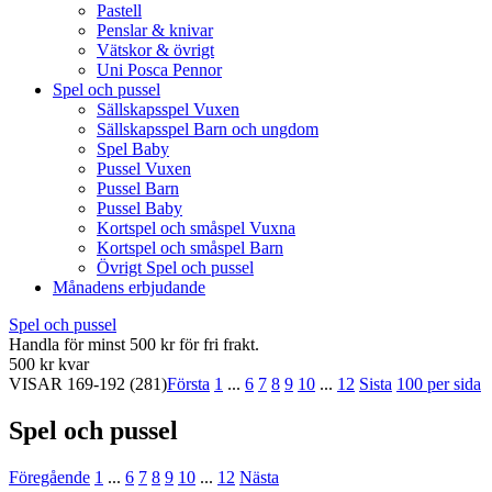
Pastell
Penslar & knivar
Vätskor & övrigt
Uni Posca Pennor
Spel och pussel
Sällskapsspel Vuxen
Sällskapsspel Barn och ungdom
Spel Baby
Pussel Vuxen
Pussel Barn
Pussel Baby
Kortspel och småspel Vuxna
Kortspel och småspel Barn
Övrigt Spel och pussel
Månadens erbjudande
Spel och pussel
Handla för minst 500 kr för fri frakt.
500 kr kvar
VISAR
169-192
(281)
Första
1
...
6
7
8
9
10
...
12
Sista
100 per sida
Spel och pussel
Föregående
1
...
6
7
8
9
10
...
12
Nästa