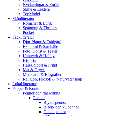
Nyckelringar & Smått
Slime & Leklera
TopModel
Skönlitteratur
Romaner & Lyrik
Spänning & Thrillers
Pocket
Facklitteratur
Djur, Natur & Trädgård
Ekonomi & Samhälle
Foto, Konst & Teater
Hantverk & Hobby
Historia
Hälsa, Sport & Fritid
Mat & Dryck
Memoarer & Biografier
Religion, Filosofi & Naturvetenskap
Lokal litteratur
Papper & Kontor
Pennor och finewriting
Pennor
Blyertspennor
Bläck- och kulpennor
Gelkulpennor