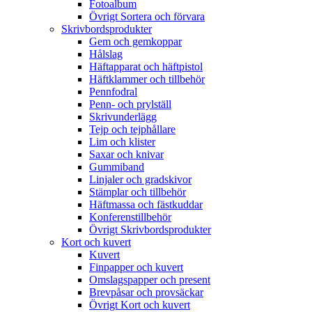
Fotoalbum
Övrigt Sortera och förvara
Skrivbordsprodukter
Gem och gemkoppar
Hålslag
Häftapparat och häftpistol
Häftklammer och tillbehör
Pennfodral
Penn- och prylställ
Skrivunderlägg
Tejp och tejphållare
Lim och klister
Saxar och knivar
Gummiband
Linjaler och gradskivor
Stämplar och tillbehör
Häftmassa och fästkuddar
Konferenstillbehör
Övrigt Skrivbordsprodukter
Kort och kuvert
Kuvert
Finpapper och kuvert
Omslagspapper och present
Brevpåsar och provsäckar
Övrigt Kort och kuvert