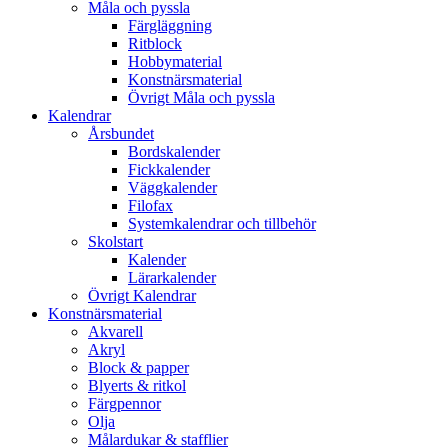
Måla och pyssla
Färgläggning
Ritblock
Hobbymaterial
Konstnärsmaterial
Övrigt Måla och pyssla
Kalendrar
Årsbundet
Bordskalender
Fickkalender
Väggkalender
Filofax
Systemkalendrar och tillbehör
Skolstart
Kalender
Lärarkalender
Övrigt Kalendrar
Konstnärsmaterial
Akvarell
Akryl
Block & papper
Blyerts & ritkol
Färgpennor
Olja
Målardukar & stafflier