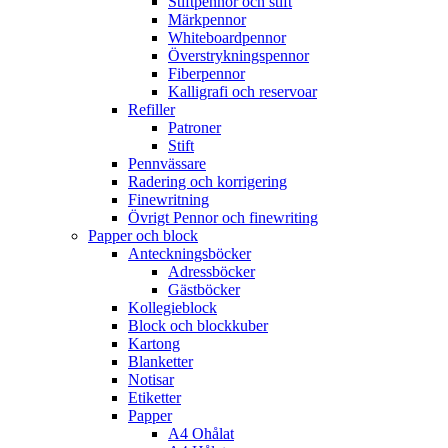
Stiftpennor och stift
Märkpennor
Whiteboardpennor
Överstrykningspennor
Fiberpennor
Kalligrafi och reservoar
Refiller
Patroner
Stift
Pennvässare
Radering och korrigering
Finewritning
Övrigt Pennor och finewriting
Papper och block
Anteckningsböcker
Adressböcker
Gästböcker
Kollegieblock
Block och blockkuber
Kartong
Blanketter
Notisar
Etiketter
Papper
A4 Ohålat